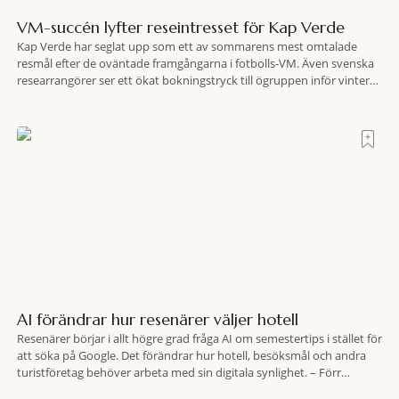
VM-succén lyfter reseintresset för Kap Verde
Kap Verde har seglat upp som ett av sommarens mest omtalade
resmål efter de oväntade framgångarna i fotbolls-VM. Även svenska
researrangörer ser ett ökat bokningstryck till ögruppen inför vintern.
Mellan den 6-17 juli såg Ving den första veckan en ökning på 23
procent i antalet bokningar till Kap Verde-ön Sal jämfört med
motsvarande vecka i
AI förändrar hur resenärer väljer hotell
Resenärer börjar i allt högre grad fråga AI om semestertips i stället för
att söka på Google. Det förändrar hur hotell, besöksmål och andra
turistföretag behöver arbeta med sin digitala synlighet. – Förr
handlade det om sökmotoroptimering. Nu handlar det om att AI ska