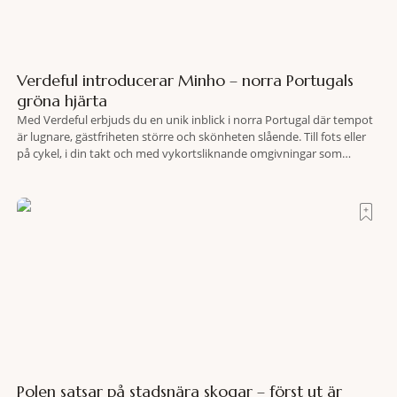
Verdeful introducerar Minho – norra Portugals
gröna hjärta
Med Verdeful erbjuds du en unik inblick i norra Portugal där tempot
är lugnare, gästfriheten större och skönheten slående. Till fots eller
på cykel, i din takt och med vykortsliknande omgivningar som
bakgrund, upplever du regionen på bästa sätt. Följ med på äventyr
bland vingårdar, marknader och sagolika landskap – detta är slow
travel när det
Polen satsar på stadsnära skogar – först ut är