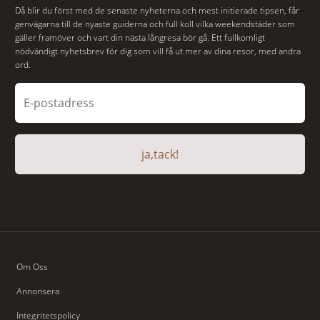
Då blir du först med de senaste nyheterna och mest initierade tipsen, får
genvägarna till de nyaste guiderna och full koll vilka weekendstäder som
gäller framöver och vart din nästa långresa bör gå. Ett fullkomligt
nödvändigt nyhetsbrev för dig som vill få ut mer av dina resor, med andra
ord.
ja,tack!
Om Oss
Annonsera
Integritetspolicy