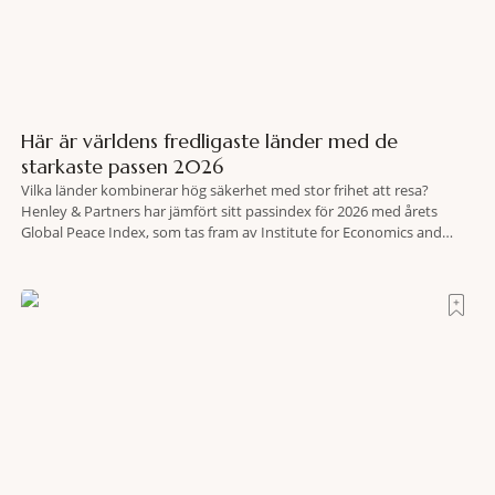
Här är världens fredligaste länder med de
starkaste passen 2026
Vilka länder kombinerar hög säkerhet med stor frihet att resa?
Henley & Partners har jämfört sitt passindex för 2026 med årets
Global Peace Index, som tas fram av Institute for Economics and
Peace. Resultatet är en lista över länder som både hör till världens
fredligaste och har några av de mest kraftfulla passen. Trots att