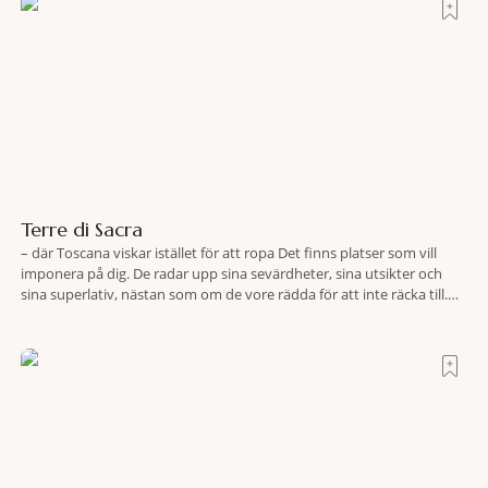
Terre di Sacra
– där Toscana viskar istället för att ropa Det finns platser som vill
imponera på dig. De radar upp sina sevärdheter, sina utsikter och
sina superlativ, nästan som om de vore rädda för att inte räcka till.
Och så finns det Terre di Sacra. En oas som lyckats gömma sig i ett
land som de