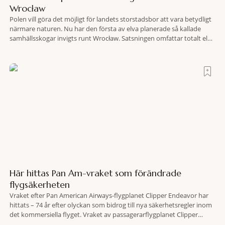
Wrocław
Polen vill göra det möjligt för landets storstadsbor att vara betydligt
närmare naturen. Nu har den första av elva planerade så kallade
samhällsskogar invigts runt Wrocław. Satsningen omfattar totalt elva
större polska städer och ska resultera i vidsträckta, skyddade
skogsområden i direkt anslutning till urbana miljöer. Tanken är att
fler människor ska kunna promenera, motionera
Här hittas Pan Am-vraket som förändrade
flygsäkerheten
Vraket efter Pan American Airways-flygplanet Clipper Endeavor har
hittats – 74 år efter olyckan som bidrog till nya säkerhetsregler inom
det kommersiella flyget. Vraket av passagerarflygplanet Clipper
Endeavor har återfunnits 610 meter under Atlantens yta, drygt 74 år