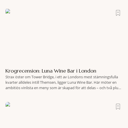
efter olyckan utanför Puerto Rico. BBC skriver att flygplanet
lokaliserades den 2 juni i år med hjälp
Krogrecension: Luna Wine Bar i London
Strax öster om Tower Bridge, i ett av Londons mest stämningsfulla
kvarter alldeles intill Themsen, ligger Luna Wine Bar. Här möter en
ambitiös vinlista en meny som är skapad för att delas – och två plus
två är lika med en riktigt fullträff. Shad Thames är ett både historiskt
spännande och stämningsfullt kvarter. De gamla