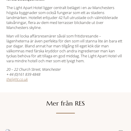
The Light Apart Hotel ligger centralt beläget i en av Manchesters
högsta byggnader som också fungerar som ett av stadens
landmärken. Hotellet erbjuder 42 full utrustade och välmöblerade
takvåningar, flera av dem med terrasser blickande ut över
Manchesters skyline.
Man vill locka affärsresenärer såväl som fritidsresande –
lägenheterna är även perfekta för den som vill stanna lite än bara ett
par dagar. Bland annat har man tillgång till eget kök där man
välkomnas med färska kryddor och andra ingredienser man kan
tyckas behöva för att tillaga en god middag. The Light Apart Hotel vill
vara mindre hotell och mer som ett lyxigt hem.
20 – 22 Church Street, Manchester
+ 44 (0)161 839 4848
thelight.co.uk
Mer från RES