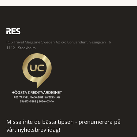
förstå vem vi passar för och när den ska rekommendera oss,
RES Travel Magazine Sweden AB c/o Convendum, Vasagatan 16
11121 Stockholm
Missa inte de bästa tipsen - prenumerera på
vårt nyhetsbrev idag!