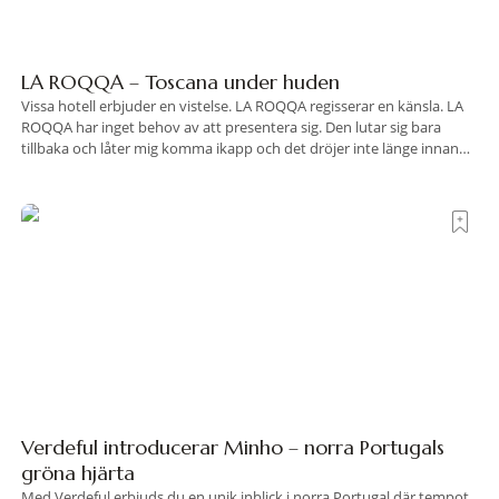
LA ROQQA – Toscana under huden
Vissa hotell erbjuder en vistelse. LA ROQQA regisserar en känsla. LA
ROQQA har inget behov av att presentera sig. Den lutar sig bara
tillbaka och låter mig komma ikapp och det dröjer inte länge innan
jag inser att hotellet har en alldeles egen koreografi. Ovanför Porto
Ercoles pastellfasader, där hamnen rör sig i långsamma bågformer
Verdeful introducerar Minho – norra Portugals
gröna hjärta
Med Verdeful erbjuds du en unik inblick i norra Portugal där tempot