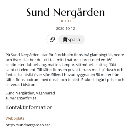
Sund Nergården
HOTELL
2020-10-12
Spara
På Sund Nergården utanför Stockholm finns två glampingtält, nedre
och övre. Här bor du i ett tält mitt i naturen inrett med en 160
centimeter dubbelsäng, mattor, lampor, sittmöbel, eluttag, fläkt
samt ett element. Till tältet finns en privat terrass med sjödusch och
fantastisk utsikt över sjön Sillen. I huvudbyggnaden 50 meter från
tältet finns badrum med dusch och toalett. Frukost ingår i priset och
serveras i bistron.
Sund Nergården, Vagnhärad
sundnergarden.se
Kontaktinformation
Webbplats
http://sundnergarden.se/