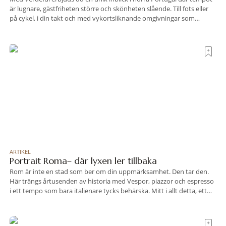
är lugnare, gästfriheten större och skönheten slående. Till fots eller
på cykel, i din takt och med vykortsliknande omgivningar som
bakgrund, upplever du regionen på bästa sätt. Följ med på äventyr
bland vingårdar, marknader och sagolika landskap – detta är slow
travel när det
ARTIKEL
Portrait Roma– där lyxen ler tillbaka
Rom är inte en stad som ber om din uppmärksamhet. Den tar den.
Här trängs årtusenden av historia med Vespor, piazzor och espresso
i ett tempo som bara italienare tycks behärska. Mitt i allt detta, ett
stenkast från Spanska trappan, gömmer sig Portrait Roma – ett
hotell som lyckas med den smått osannolika bedriften att