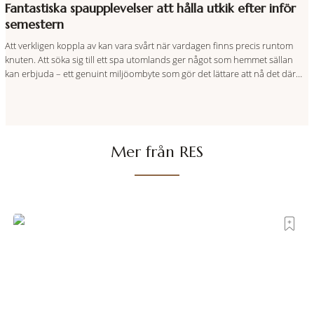
Fantastiska spaupplevelser att hålla utkik efter inför
semestern
Att verkligen koppla av kan vara svårt när vardagen finns precis runtom
knuten. Att söka sig till ett spa utomlands ger något som hemmet sällan
kan erbjuda – ett genuint miljöombyte som gör det lättare att nå det där
tillståndet av lugn och harmoni. I en gedigen spamiljö har du proffs som
vet exakt vilka
Mer från RES