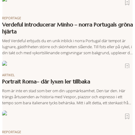
REPORTAGE
Verdeful introducerar Minho – norra Portugals gröna
hjärta
Med Verdeful erbjuds du en unik inblick i norra Portugal där tempot är
lugnare, gästfriheten större och skönheten slående. Till fots eller på cykel, i
din takt och med vykortsliknande omgivningar som bakgrund, upplever du
regionen på bästa sätt. Följ med på äventyr bland vingårdar, marknader
och sagolika landskap – detta är slow travel när det
ARTIKEL
Portrait Roma– där lyxen ler tillbaka
Rom är inte en stad som ber om din uppmärksamhet. Den tar den. Här
trängs årtusenden av historia med Vespor, piazzor och espresso i ett
tempo som bara italienare tycks behärska. Mitt i allt detta, ett stenkast från
Spanska trappan, gömmer sig Portrait Roma – ett hotell som lyckas med
den smått osannolika bedriften att
REPORTAGE