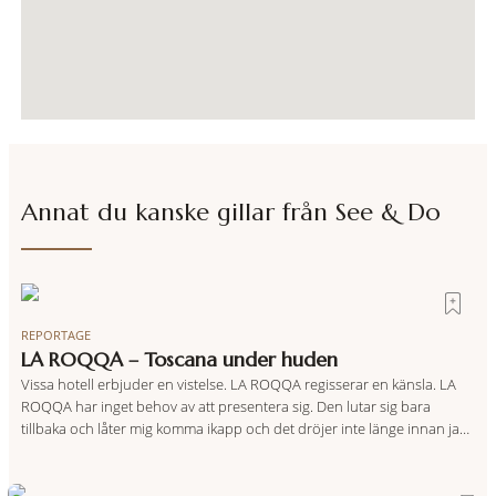
Annat du kanske gillar från
See & Do
REPORTAGE
LA ROQQA – Toscana under huden
Vissa hotell erbjuder en vistelse. LA ROQQA regisserar en känsla. LA
ROQQA har inget behov av att presentera sig. Den lutar sig bara
tillbaka och låter mig komma ikapp och det dröjer inte länge innan jag
inser att hotellet har en alldeles egen koreografi. Ovanför Porto
Ercoles pastellfasader, där hamnen rör sig i långsamma bågformer