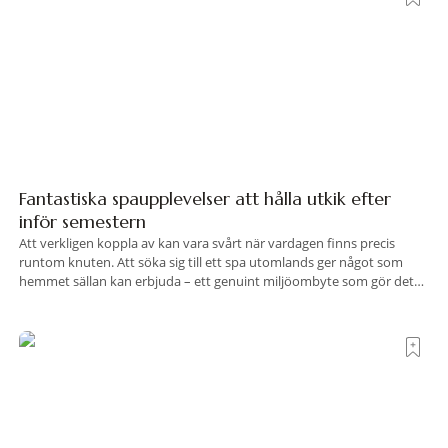
Fantastiska spaupplevelser att hålla utkik efter
inför semestern
Att verkligen koppla av kan vara svårt när vardagen finns precis
runtom knuten. Att söka sig till ett spa utomlands ger något som
hemmet sällan kan erbjuda – ett genuint miljöombyte som gör det
lättare att nå det där tillståndet av lugn och harmoni. I en gedigen
spamiljö har du proffs som vet exakt vilka