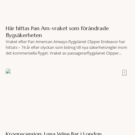
Här hittas Pan Am-vraket som förändrade
flygsäkerheten
Vraket efter Pan American Airways-flygplanet Clipper Endeavor har
hittats – 74 år efter olyckan som bidrog till nya säkerhetsregler inom
det kommersiella flyget. Vraket av passagerarflygplanet Clipper
Endeavor har återfunnits 610 meter under Atlantens yta, drygt 74 år
efter olyckan utanför Puerto Rico. BBC skriver att flygplanet
lokaliserades den 2 juni i år med hjälp
Krogrecension: Luna Wine Bar i London