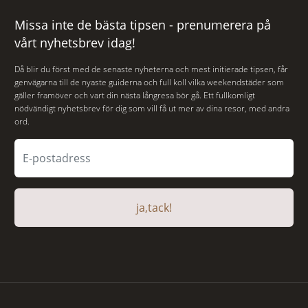
Missa inte de bästa tipsen - prenumerera på
vårt nyhetsbrev idag!
Då blir du först med de senaste nyheterna och mest initierade tipsen, får
genvägarna till de nyaste guiderna och full koll vilka weekendstäder som
gäller framöver och vart din nästa långresa bör gå. Ett fullkomligt
nödvändigt nyhetsbrev för dig som vill få ut mer av dina resor, med andra
ord.
ja,tack!