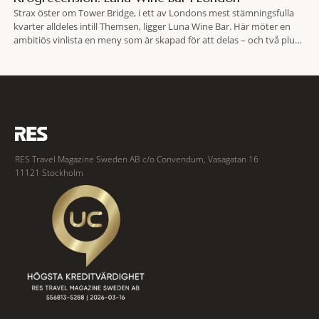
Strax öster om Tower Bridge, i ett av Londons mest stämningsfulla
kvarter alldeles intill Themsen, ligger Luna Wine Bar. Här möter en
ambitiös vinlista en meny som är skapad för att delas – och två plus
två är lika med en riktigt fullträff. Shad Thames är ett både historiskt
spännande och stämningsfullt kvarter. De gamla
RES Travel Magazine Sweden AB c/o Convendum, Vasagatan 16
11121 Stockholm