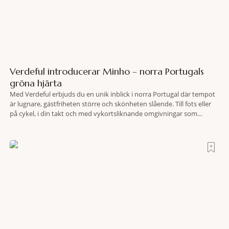
Verdeful introducerar Minho – norra Portugals
gröna hjärta
Med Verdeful erbjuds du en unik inblick i norra Portugal där tempot
är lugnare, gästfriheten större och skönheten slående. Till fots eller
på cykel, i din takt och med vykortsliknande omgivningar som
bakgrund, upplever du regionen på bästa sätt. Följ med på äventyr
bland vingårdar, marknader och sagolika landskap – detta är slow
travel när det