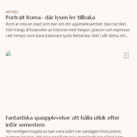
ARTIKEL
Portrait Roma– där lyxen ler tillbaka
Rom är inte en stad som ber om din uppmärksamhet. Den tar den.
Här trängs årtusenden av historia med Vespor, piazzor och espresso
i ett tempo som bara italienare tycks behärska. Mitt i allt detta, ett
stenkast från Spanska trappan, gömmer sig Portrait Roma – ett
hotell som lyckas med den smått osannolika bedriften att
Fantastiska spaupplevelser att hålla utkik efter
inför semestern
Att verkligen koppla av kan vara svårt när vardagen finns precis