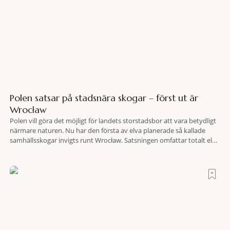
Polen satsar på stadsnära skogar – först ut är
Wrocław
Polen vill göra det möjligt för landets storstadsbor att vara betydligt
närmare naturen. Nu har den första av elva planerade så kallade
samhällsskogar invigts runt Wrocław. Satsningen omfattar totalt elva
större polska städer och ska resultera i vidsträckta, skyddade
skogsområden i direkt anslutning till urbana miljöer. Tanken är att
fler människor ska kunna promenera, motionera