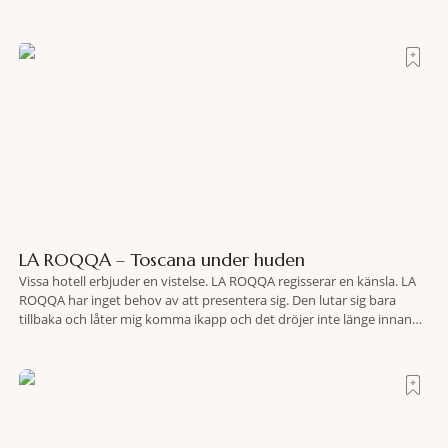
LA ROQQA – Toscana under huden
Vissa hotell erbjuder en vistelse. LA ROQQA regisserar en känsla. LA
ROQQA har inget behov av att presentera sig. Den lutar sig bara
tillbaka och låter mig komma ikapp och det dröjer inte länge innan
jag inser att hotellet har en alldeles egen koreografi. Ovanför Porto
Ercoles pastellfasader, där hamnen rör sig i långsamma bågformer