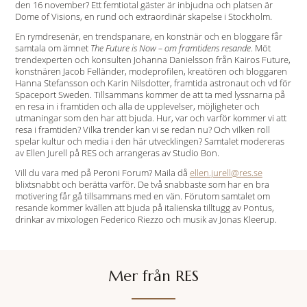
den 16 november? Ett femtiotal gäster är inbjudna och platsen är
Dome of Visions, en rund och extraordinär skapelse i Stockholm.
En rymdresenär, en trendspanare, en konstnär och en bloggare får
samtala om ämnet
The Future is Now – om framtidens resande
. Möt
trendexperten och konsulten Johanna Danielsson från Kairos Future,
konstnären Jacob Felländer, modeprofilen, kreatören och bloggaren
Hanna Stefansson och Karin Nilsdotter, framtida astronaut och vd för
Spaceport Sweden. Tillsammans kommer de att ta med lyssnarna på
en resa in i framtiden och alla de upplevelser, möjligheter och
utmaningar som den har att bjuda. Hur, var och varför kommer vi att
resa i framtiden? Vilka trender kan vi se redan nu? Och vilken roll
spelar kultur och media i den här utvecklingen? Samtalet modereras
av Ellen Jurell på RES och arrangeras av Studio Bon.
Vill du vara med på Peroni Forum? Maila då
ellen.jurell@res.se
blixtsnabbt och berätta varför. De två snabbaste som har en bra
motivering får gå tillsammans med en vän. Förutom samtalet om
resande kommer kvällen att bjuda på italienska tilltugg av Pontus,
drinkar av mixologen Federico Riezzo och musik av Jonas Kleerup.
Mer från RES