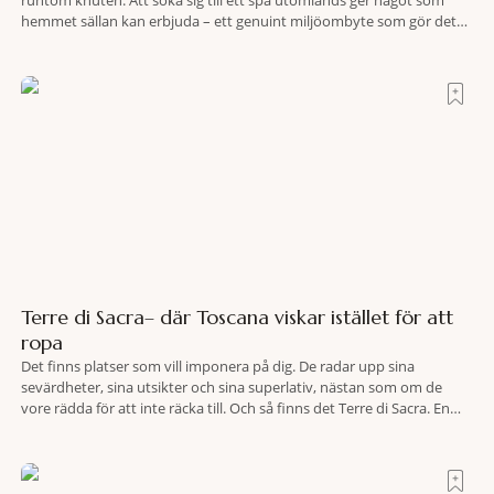
runtom knuten. Att söka sig till ett spa utomlands ger något som
hemmet sällan kan erbjuda – ett genuint miljöombyte som gör det
lättare att nå det där tillståndet av lugn och harmoni. I en gedigen
spamiljö har du proffs som vet exakt vilka
Terre di Sacra– där Toscana viskar istället för att
ropa
Det finns platser som vill imponera på dig. De radar upp sina
sevärdheter, sina utsikter och sina superlativ, nästan som om de
vore rädda för att inte räcka till. Och så finns det Terre di Sacra. En
oas som lyckats gömma sig i ett land som de flesta tror redan är
upptäckt. Jag befinner mig