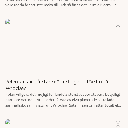
vore rädda för att inte räcka till. Och så finns det Terre di Sacra. En
oas som lyckats gömma sig i ett land som de flesta tror redan är
upptäckt. Jag befinner mig
Polen satsar på stadsnära skogar – först ut är
Wrocław
Polen vill göra det möjligt för landets storstadsbor att vara betydligt
närmare naturen. Nu har den första av elva planerade så kallade
samhällsskogar invigts runt Wrocław. Satsningen omfattar totalt elva
större polska städer och ska resultera i vidsträckta, skyddade
skogsområden i direkt anslutning till urbana miljöer. Tanken är att
fler människor ska kunna promenera, motionera