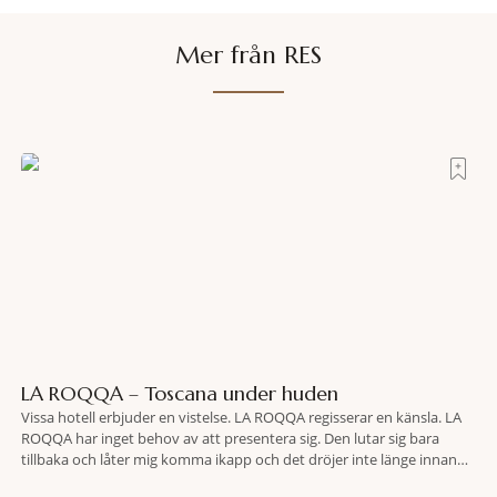
Mer från RES
LA ROQQA – Toscana under huden
Vissa hotell erbjuder en vistelse. LA ROQQA regisserar en känsla. LA
ROQQA har inget behov av att presentera sig. Den lutar sig bara
tillbaka och låter mig komma ikapp och det dröjer inte länge innan
jag inser att hotellet har en alldeles egen koreografi. Ovanför Porto