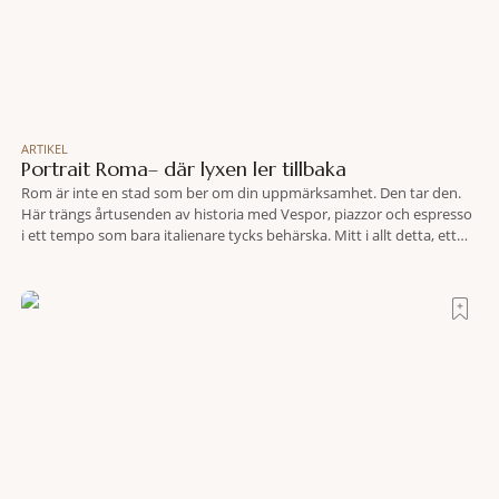
ARTIKEL
Portrait Roma– där lyxen ler tillbaka
Rom är inte en stad som ber om din uppmärksamhet. Den tar den.
Här trängs årtusenden av historia med Vespor, piazzor och espresso
i ett tempo som bara italienare tycks behärska. Mitt i allt detta, ett
stenkast från Spanska trappan, gömmer sig Portrait Roma – ett
hotell som lyckas med den smått osannolika bedriften att