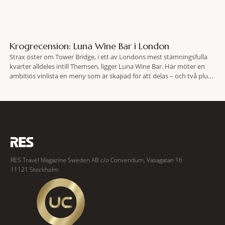
Krogrecension: Luna Wine Bar i London
Strax öster om Tower Bridge, i ett av Londons mest stämningsfulla
kvarter alldeles intill Themsen, ligger Luna Wine Bar. Här möter en
ambitiös vinlista en meny som är skapad för att delas – och två plus
två är lika med en riktigt fullträff. Shad Thames är ett både historiskt
spännande och stämningsfullt kvarter. De gamla
RES Travel Magazine Sweden AB c/o Convendum, Vasagatan 16
11121 Stockholm