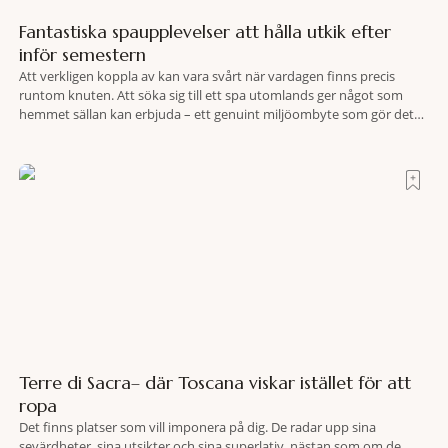
Fantastiska spaupplevelser att hålla utkik efter
inför semestern
Att verkligen koppla av kan vara svårt när vardagen finns precis
runtom knuten. Att söka sig till ett spa utomlands ger något som
hemmet sällan kan erbjuda – ett genuint miljöombyte som gör det
lättare att nå det där tillståndet av lugn och harmoni. I en gedigen
spamiljö har du proffs som vet exakt vilka
Terre di Sacra– där Toscana viskar istället för att
ropa
Det finns platser som vill imponera på dig. De radar upp sina
sevärdheter, sina utsikter och sina superlativ, nästan som om de