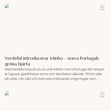
Ercoles pastellfasader, där hamnen rör sig i långsamma bågformer
Verdeful introducerar Minho – norra Portugals
gröna hjärta
Med Verdeful erbjuds du en unik inblick i norra Portugal där tempot
är lugnare, gästfriheten större och skönheten slående. Till fots eller
på cykel, i din takt och med vykortsliknande omgivningar som
bakgrund, upplever du regionen på bästa sätt. Följ med på äventyr
bland vingårdar, marknader och sagolika landskap – detta är slow
travel när det