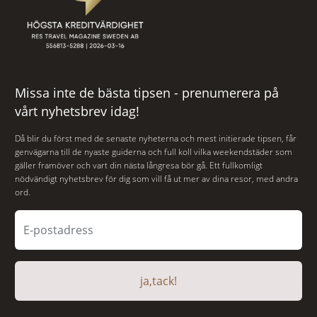
Missa inte de bästa tipsen - prenumerera på
vårt nyhetsbrev idag!
Då blir du först med de senaste nyheterna och mest initierade tipsen, får
genvägarna till de nyaste guiderna och full koll vilka weekendstäder som
gäller framöver och vart din nästa långresa bör gå. Ett fullkomligt
nödvändigt nyhetsbrev för dig som vill få ut mer av dina resor, med andra
ord.
ja,tack!