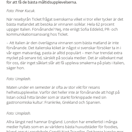
för att få de bästa måltidsupplevelserna.
Foto: Pinar Kucuk.
När resebyrån Ticket frågat svenskarna vilket vi tror eller tycker är det
bästa matlandet att besöka är vinnaren solklar. Hela 62 procent
uppger Italien. Förvånande? Nej, inte enligt Sofia Eddelid, PR- och
kommunikationsansvarig hos Ticket.
– Att Italien är den överlägsna vinnaren som bästa matland är inte
förvånande. Det italienska köket är något vi svenskar försöker ta in i
vår egen matvardag, pasta är alltid populärt – men har trendat extra
mycket på senare tid, särskilt på sociala medier. Det är välbekant mat
för oss, där inget såklart slår att få uppleva smakerna på plats i Italien,
säger hon.
Foto: Unsplash.
Maten under en semester är ofta av stor vikt för resans
helhetsupplevelse. Varför det heller inte är förvånande att högt på
listan också hitta länder som är starkt förknippade med sin
gastronomiska kultur: Frankrike, Grekland och Spanien.
Foto: Unsplash.
Allra längst ned hamnar England. London har emellertid i många
medier hyllats som en av världens bästa huvudstäder för foodies,
bland annat i resebibeln Condé Nast Traveller. Det beror kanske mer