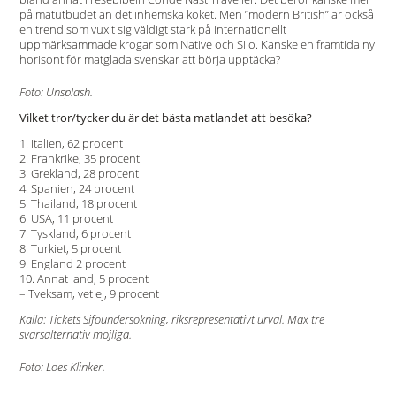
på matutbudet än det inhemska köket. Men ”modern British” är också
en trend som vuxit sig väldigt stark på internationellt
uppmärksammade krogar som Native och Silo. Kanske en framtida ny
horisont för matglada svenskar att börja upptäcka?
Foto: Unsplash.
Vilket tror/tycker du är det bästa matlandet att besöka?
1. Italien, 62 procent
2. Frankrike, 35 procent
3. Grekland, 28 procent
4. Spanien, 24 procent
5. Thailand, 18 procent
6. USA, 11 procent
7. Tyskland, 6 procent
8. Turkiet, 5 procent
9. England 2 procent
10. Annat land, 5 procent
– Tveksam, vet ej, 9 procent
Källa: Tickets Sifoundersökning, riksrepresentativt urval.
Max tre
svarsalternativ möjliga.
Foto: Loes Klinker.