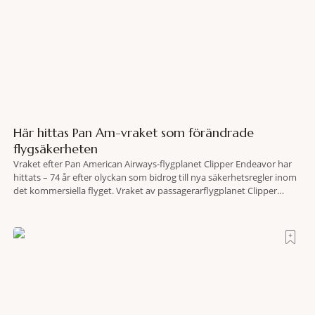
Här hittas Pan Am-vraket som förändrade
flygsäkerheten
Vraket efter Pan American Airways-flygplanet Clipper Endeavor har
hittats – 74 år efter olyckan som bidrog till nya säkerhetsregler inom
det kommersiella flyget. Vraket av passagerarflygplanet Clipper
Endeavor har återfunnits 610 meter under Atlantens yta, drygt 74 år
efter olyckan utanför Puerto Rico. BBC skriver att flygplanet
lokaliserades den 2 juni i år med hjälp