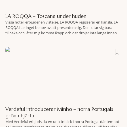
LA ROQQA – Toscana under huden
Vissa hotell erbjuder en vistelse. LA ROQQA regisserar en känsla. LA
ROQQA har inget behov av att presentera sig. Den lutar sig bara
tillbaka och låter mig komma ikapp och det dröjer inte länge innan
jag inser att hotellet har en alldeles egen koreografi. Ovanför Porto
Ercoles pastellfasader, där hamnen rör sig i långsamma bågformer
Verdeful introducerar Minho – norra Portugals
gröna hjärta
Med Verdeful erbjuds du en unik inblick i norra Portugal där tempot