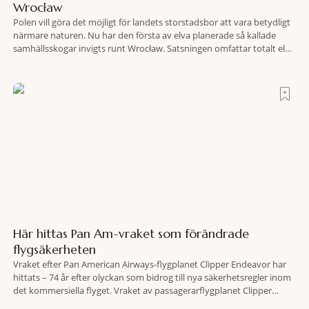
Wrocław
Polen vill göra det möjligt för landets storstadsbor att vara betydligt
närmare naturen. Nu har den första av elva planerade så kallade
samhällsskogar invigts runt Wrocław. Satsningen omfattar totalt elva
större polska städer och ska resultera i vidsträckta, skyddade
skogsområden i direkt anslutning till urbana miljöer. Tanken är att
fler människor ska kunna promenera, motionera
Här hittas Pan Am-vraket som förändrade
flygsäkerheten
Vraket efter Pan American Airways-flygplanet Clipper Endeavor har
hittats – 74 år efter olyckan som bidrog till nya säkerhetsregler inom
det kommersiella flyget. Vraket av passagerarflygplanet Clipper
Endeavor har återfunnits 610 meter under Atlantens yta, drygt 74 år