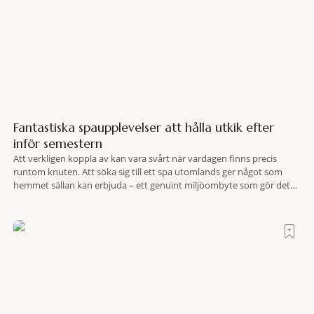
Fantastiska spaupplevelser att hålla utkik efter
inför semestern
Att verkligen koppla av kan vara svårt när vardagen finns precis
runtom knuten. Att söka sig till ett spa utomlands ger något som
hemmet sällan kan erbjuda – ett genuint miljöombyte som gör det
lättare att nå det där tillståndet av lugn och harmoni. I en gedigen
spamiljö har du proffs som vet exakt vilka