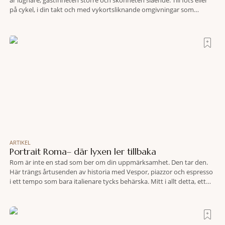
är lugnare, gästfriheten större och skönheten slående. Till fots eller
på cykel, i din takt och med vykortsliknande omgivningar som
bakgrund, upplever du regionen på bästa sätt. Följ med på äventyr
bland vingårdar, marknader och sagolika landskap – detta är slow
travel när det
ARTIKEL
Portrait Roma– där lyxen ler tillbaka
Rom är inte en stad som ber om din uppmärksamhet. Den tar den.
Här trängs årtusenden av historia med Vespor, piazzor och espresso
i ett tempo som bara italienare tycks behärska. Mitt i allt detta, ett
stenkast från Spanska trappan, gömmer sig Portrait Roma – ett
hotell som lyckas med den smått osannolika bedriften att