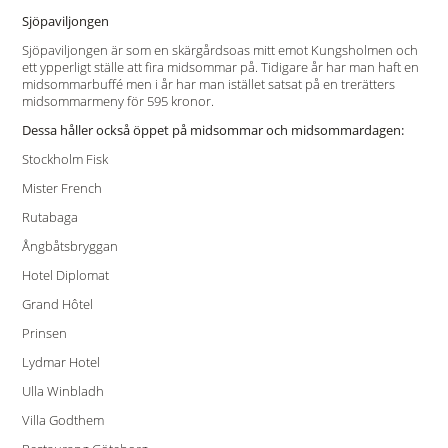
Sjöpaviljongen
Sjöpaviljongen är som en skärgårdsoas mitt emot Kungsholmen och
ett ypperligt ställe att fira midsommar på. Tidigare år har man haft en
midsommarbuffé men i år har man istället satsat på en trerätters
midsommarmeny för 595 kronor.
Dessa håller också öppet på midsommar och midsommardagen:
Stockholm Fisk
Mister French
Rutabaga
Ångbåtsbryggan
Hotel Diplomat
Grand Hôtel
Prinsen
Lydmar Hotel
Ulla Winbladh
Villa Godthem