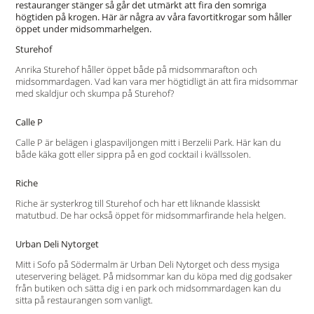
restauranger stänger så går det utmärkt att fira den somriga
högtiden på krogen. Här är några av våra favortitkrogar som håller
öppet under midsommarhelgen.
Sturehof
Anrika Sturehof håller öppet både på midsommarafton och
midsommardagen. Vad kan vara mer högtidligt än att fira midsommar
med skaldjur och skumpa på Sturehof?
Calle P
Calle P är belägen i glaspaviljongen mitt i Berzelii Park. Här kan du
både käka gott eller sippra på en god cocktail i kvällssolen.
Riche
Riche är systerkrog till Sturehof och har ett liknande klassiskt
matutbud. De har också öppet för midsommarfirande hela helgen.
Urban Deli Nytorget
Mitt i Sofo på Södermalm är Urban Deli Nytorget och dess mysiga
uteservering beläget. På midsommar kan du köpa med dig godsaker
från butiken och sätta dig i en park och midsommardagen kan du
sitta på restaurangen som vanligt.