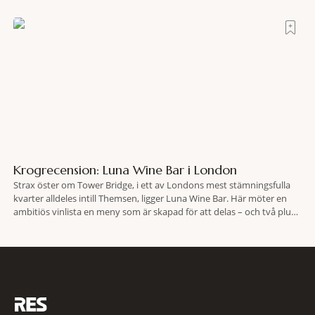
efter olyckan utanför Puerto Rico. BBC skriver att flygplanet
lokaliserades den 2 juni i år med hjälp
Krogrecension: Luna Wine Bar i London
Strax öster om Tower Bridge, i ett av Londons mest stämningsfulla
kvarter alldeles intill Themsen, ligger Luna Wine Bar. Här möter en
ambitiös vinlista en meny som är skapad för att delas – och två plus
två är lika med en riktigt fullträff. Shad Thames är ett både historiskt
spännande och stämningsfullt kvarter. De gamla