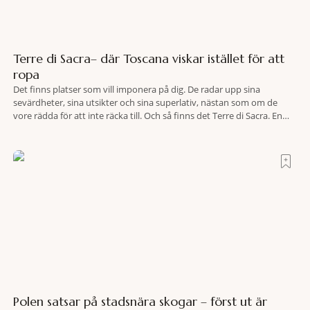
Terre di Sacra– där Toscana viskar istället för att
ropa
Det finns platser som vill imponera på dig. De radar upp sina
sevärdheter, sina utsikter och sina superlativ, nästan som om de
vore rädda för att inte räcka till. Och så finns det Terre di Sacra. En
oas som lyckats gömma sig i ett land som de flesta tror redan är
upptäckt. Jag befinner mig
Polen satsar på stadsnära skogar – först ut är