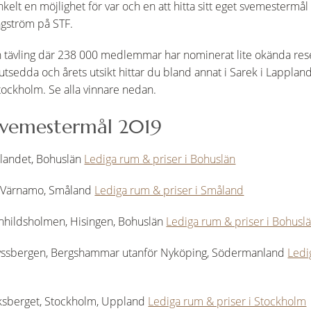
nkelt en möjlighet för var och en att hitta sitt eget svemestermål 
ngström på STF.
 tävling där 238 000 medlemmar har nominerat lite okända rese
 utsedda och årets utsikt hittar du bland annat i Sarek i Lappland
tockholm. Se alla vinnare nedan.
Svemestermål 2019
slandet, Bohuslän
Lediga rum & priser i Bohuslän
, Värnamo, Småland
Lediga rum & priser i Småland
agnhildsholmen, Hisingen, Bohuslän
Lediga rum & priser i Bohusl
i Ryssbergen, Bergshammar utanför Nyköping, Södermanland
Ledi
viksberget, Stockholm, Uppland
Lediga rum & priser i Stockholm