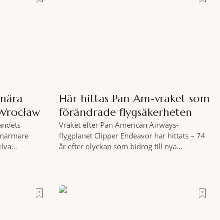
snära
Här hittas Pan Am-vraket som
 Wrocław
förändrade flygsäkerheten
landets
Vraket efter Pan American Airways-
t närmare
flygplanet Clipper Endeavor har hittats – 74
elva
år efter olyckan som bidrog till nya
kogar invigts
säkerhetsregler inom det kommersiella
tar totalt
flyget. Vraket av passagerarflygplanet
a resultera i
Clipper Endeavor har återfunnits 610 meter
råden i direkt
under Atlantens yta, drygt 74 år efter
Tanken är att
olyckan utanför Puerto Rico. BBC skriver att
menera,
flygplanet lokaliserades den 2 juni i år med