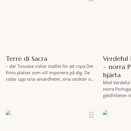
Terre di Sacra
Verdeful
– norra 
– där Toscana viskar istället för att ropa Det
finns platser som vill imponera på dig. De
hjärta
radar upp sina sevärdheter, sina utsikter och
Med Verdeful 
sina superlativ, nästan som om de vore
norra Portuga
rädda för att inte räcka till. Och så finns det
gästfriheten 
Terre di Sacra. En oas som lyckats gömma
Till fots eller
sig i ett land som de
vykortslikna
bakgrund, upp
sätt. Följ med
marknader och