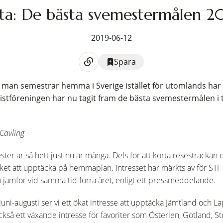
sta: De bästa svemestermålen 2
2019-06-12
Spara
an semestrar hemma i Sverige istället för utomlands har bl
istföreningen har nu tagit fram de bästa svemestermålen i ti
 Cavling
ster är så hett just nu är många. Dels för att korta resesträckan
ycket att upptäcka på hemmaplan. Intresset har märkts av för STF
 jämför vid samma tid förra året, enligt ett pressmeddelande.
i-augusti ser vi ett ökat intresse att upptäcka Jämtland och La
 också ett växande intresse för favoriter som Österlen, Gotland,