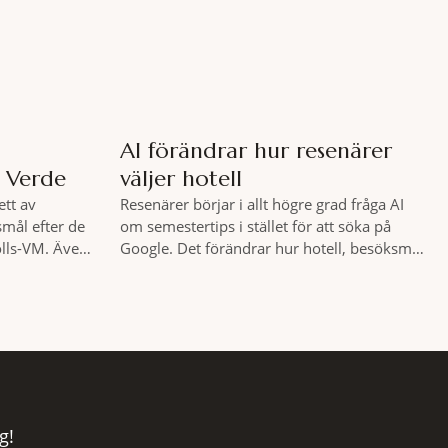
hjälp
AI förändrar hur resenärer
p Verde
väljer hotell
ett av
Resenärer börjar i allt högre grad fråga AI
mål efter de
om semestertips i stället för att söka på
olls-VM. Även
Google. Det förändrar hur hotell, besöksmål
 ökat
och andra turistföretag behöver arbeta med
ör vintern.
sin digitala synlighet. – Förr handlade det
en första
om sökmotoroptimering. Nu handlar det
 i antalet
om att AI ska förstå vem vi passar för och
l jämfört med
när den ska rekommendera oss,
g!