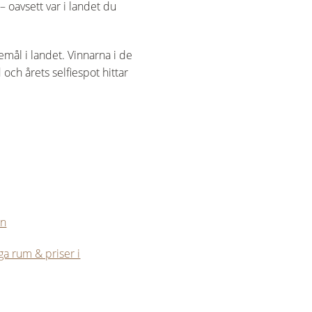
– oavsett var i landet du
mål i landet. Vinnarna i de
 och årets selfiespot hittar
än
ga rum & priser i