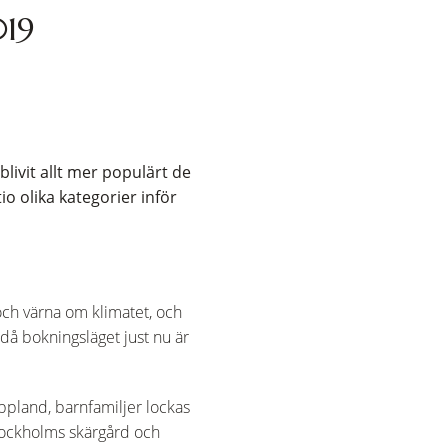
019
ivit allt mer populärt de
o olika kategorier inför
 och värna om klimatet, och
 då bokningsläget just nu är
ppland, barnfamiljer lockas
 Stockholms skärgård och