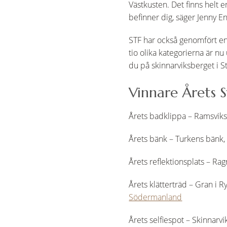
Västkusten. Det finns helt e
befinner dig, säger Jenny E
STF har också genomfört en
tio olika kategorierna är nu
du på skinnarviksberget i S
Vinnare Årets 
Årets badklippa – Ramsvik
Årets bänk – Turkens bänk
Årets reflektionsplats – R
Årets klätterträd – Gran 
Södermanland
Årets selfiespot – Skinnar