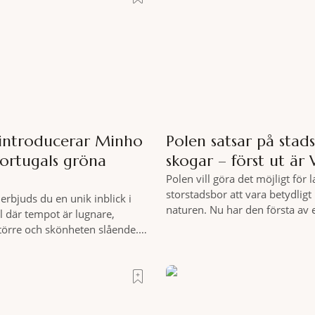
 introducerar Minho
Polen satsar på stad
Portugals gröna
skogar – först ut är
Polen vill göra det möjligt för 
storstadsbor att vara betydlig
erbjuds du en unik inblick i
naturen. Nu har den första av 
l där tempot är lugnare,
planerade så kallade samhällss
större och skönheten slående.
runt Wrocław. Satsningen omfat
 på cykel, i din takt och med
elva större polska städer och sk
nde omgivningar som
vidsträckta, skyddade skogsom
lever du regionen på bästa
anslutning till urbana miljöer. 
 på äventyr bland vingårdar,
fler människor ska kunna pro
 sagolika landskap – detta är