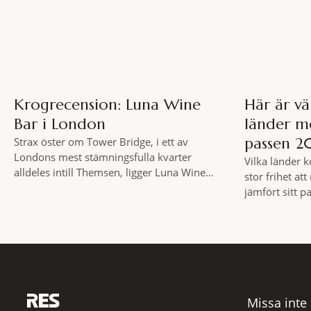
slow travel nä
Krogrecension: Luna Wine
Här är vä
Bar i London
länder m
passen 2
Strax öster om Tower Bridge, i ett av
Londons mest stämningsfulla kvarter
Vilka länder 
alldeles intill Themsen, ligger Luna Wine
stor frihet at
Bar. Här möter en ambitiös vinlista en meny
jämfört sitt 
som är skapad för att delas – och två plus
Global Peace 
två är lika med en riktigt fullträff. Shad
Institute for
Thames är ett både historiskt spännande
Resultatet är 
och stämningsfullt kvarter. De gamla
hör till värld
de mest kraftf
Missa inte