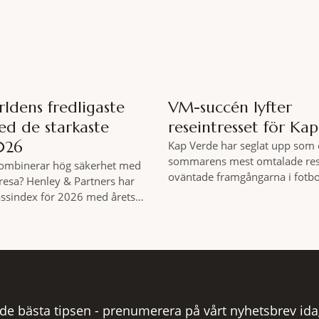
motionera
r det
rldens fredligaste
VM-succén lyfter
ed de starkaste
reseintresset för Ka
026
Kap Verde har seglat upp som 
sommarens mest omtalade res
kombinerar hög säkerhet med
oväntade framgångarna i fotb
t resa? Henley & Partners har
svenska researrangörer ser ett
passindex för 2026 med årets
bokningstryck till ögruppen inf
Index, som tas fram av
Mellan den 6-17 juli såg Ving d
 Economics and Peace.
veckan en ökning på 23 procent
en lista över länder som både
bokningar till Kap Verde-ön Sa
ens fredligaste och har några av
motsvarande vecka i
ulla passen. Trots att
 de bästa tipsen - prenumerera på vårt nyhetsbrev ida