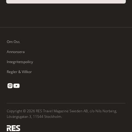
Om Oss
Annonsera
Integritetspolicy
Regler & Villkor
Copyright © 2026 RES Travel Magazine Sweden AB, c/o Nils Norberg,
Lövängsgatan 3, 11544 Stockholm.