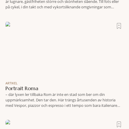
är lugnare, gästfriheten större och skönheten slående. Till fots eller
på cykel, i din takt och med vykortsliknande omgivningar som
bakgrund, upplever du regionen på bästa sätt. Följ med på äventyr
bland vingårdar, marknader och sagolika landskap – detta är slow
travel när det
ARTIKEL
Portrait Roma
– där lyxen ler tillbaka Rom är inte en stad som ber om din
uppmärksamhet. Den tar den. Här trängs årtusenden av historia
med Vespor, piazzor och espresso i ett tempo som bara italienare
tycks behärska. Mitt i allt detta, ett stenkast från Spanska trappan,
gömmer sig Portrait Roma – ett hotell som lyckas med