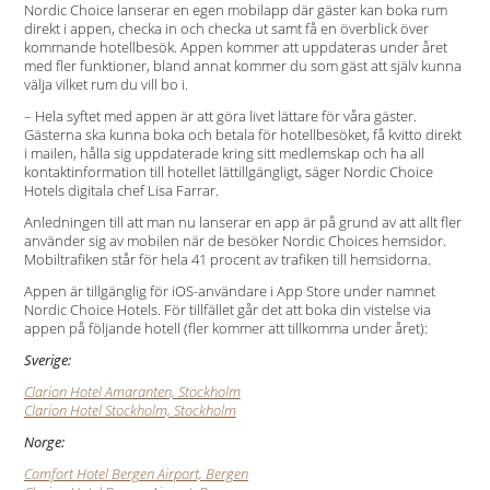
Nordic Choice lanserar en egen mobilapp där gäster kan boka rum
direkt i appen, checka in och checka ut samt få en överblick över
kommande hotellbesök. Appen kommer att uppdateras under året
med fler funktioner, bland annat kommer du som gäst att själv kunna
välja vilket rum du vill bo i.
– Hela syftet med appen är att göra livet lättare för våra gäster.
Gästerna ska kunna boka och betala för hotellbesöket, få kvitto direkt
i mailen, hålla sig uppdaterade kring sitt medlemskap och ha all
kontaktinformation till hotellet lättillgängligt, säger Nordic Choice
Hotels digitala chef Lisa Farrar.
Anledningen till att man nu lanserar en app är på grund av att allt fler
använder sig av mobilen när de besöker Nordic Choices hemsidor.
Mobiltrafiken står för hela 41 procent av trafiken till hemsidorna.
Appen är tillgänglig för iOS-användare i App Store under namnet
Nordic Choice Hotels. För tillfället går det att boka din vistelse via
appen på följande hotell (fler kommer att tillkomma under året):
Sverige:
Clarion Hotel Amaranten, Stockholm
Clarion Hotel Stockholm, Stockholm
Norge:
Comfort Hotel Bergen Airport, Bergen