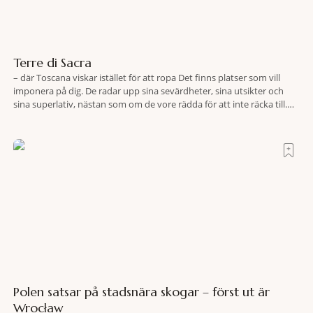
Terre di Sacra
– där Toscana viskar istället för att ropa Det finns platser som vill
imponera på dig. De radar upp sina sevärdheter, sina utsikter och
sina superlativ, nästan som om de vore rädda för att inte räcka till.
Och så finns det Terre di Sacra. En oas som lyckats gömma sig i ett
land som de
Polen satsar på stadsnära skogar – först ut är
Wrocław