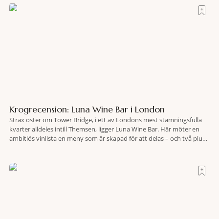
lokaliserades den 2 juni i år med hjälp
Krogrecension: Luna Wine Bar i London
Strax öster om Tower Bridge, i ett av Londons mest stämningsfulla
kvarter alldeles intill Themsen, ligger Luna Wine Bar. Här möter en
ambitiös vinlista en meny som är skapad för att delas – och två plus
två är lika med en riktigt fullträff. Shad Thames är ett både historiskt
spännande och stämningsfullt kvarter. De gamla