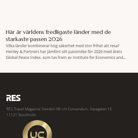
Här är världens fredligaste länder med de
starkaste passen 2026
Vilka länder kombinerar hög säkerhet med stor frihet att resa?
Henley & Partners har jämfört sitt passindex för 2026 med årets
Global Peace Index, som tas fram av Institute for Economics and
Peace. Resultatet är en lista över länder som både hör till världens
fredligaste och har några av de mest kraftfulla passen. Trots att
RES Travel Magazine Sweden AB c/o Convendum, Vasagatan 16
11121 Stockholm