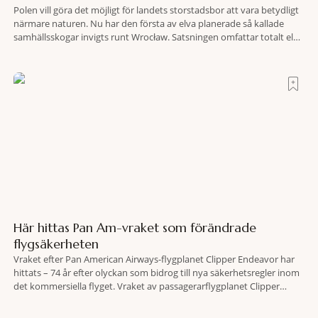
Polen vill göra det möjligt för landets storstadsbor att vara betydligt
närmare naturen. Nu har den första av elva planerade så kallade
samhällsskogar invigts runt Wrocław. Satsningen omfattar totalt elva
större polska städer och ska resultera i vidsträckta, skyddade
skogsområden i direkt anslutning till urbana miljöer. Tanken är att
fler människor ska kunna promenera, motionera
Här hittas Pan Am-vraket som förändrade
flygsäkerheten
Vraket efter Pan American Airways-flygplanet Clipper Endeavor har
hittats – 74 år efter olyckan som bidrog till nya säkerhetsregler inom
det kommersiella flyget. Vraket av passagerarflygplanet Clipper
Endeavor har återfunnits 610 meter under Atlantens yta, drygt 74 år
efter olyckan utanför Puerto Rico. BBC skriver att flygplanet