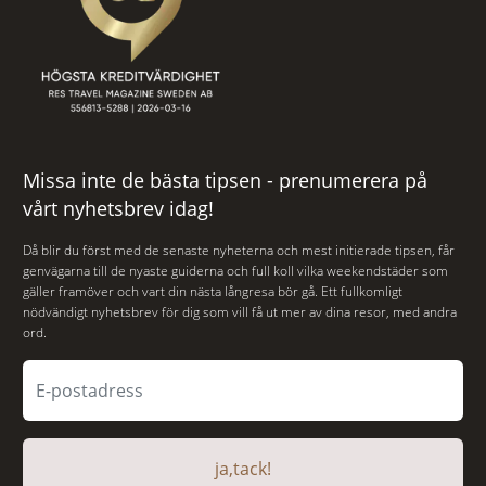
Missa inte de bästa tipsen - prenumerera på
vårt nyhetsbrev idag!
Då blir du först med de senaste nyheterna och mest initierade tipsen, får
genvägarna till de nyaste guiderna och full koll vilka weekendstäder som
gäller framöver och vart din nästa långresa bör gå. Ett fullkomligt
nödvändigt nyhetsbrev för dig som vill få ut mer av dina resor, med andra
ord.
ja,tack!