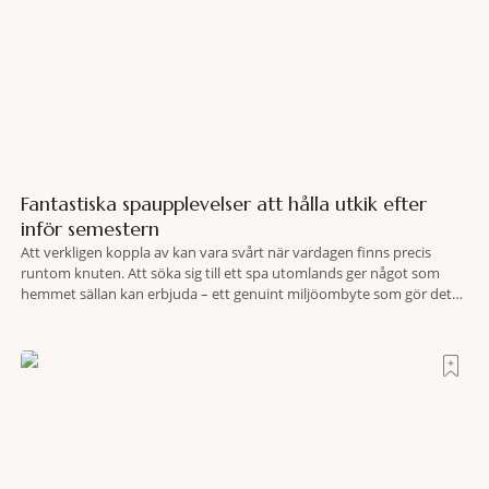
Fantastiska spaupplevelser att hålla utkik efter
inför semestern
Att verkligen koppla av kan vara svårt när vardagen finns precis
runtom knuten. Att söka sig till ett spa utomlands ger något som
hemmet sällan kan erbjuda – ett genuint miljöombyte som gör det
lättare att nå det där tillståndet av lugn och harmoni. I en gedigen
spamiljö har du proffs som vet exakt vilka