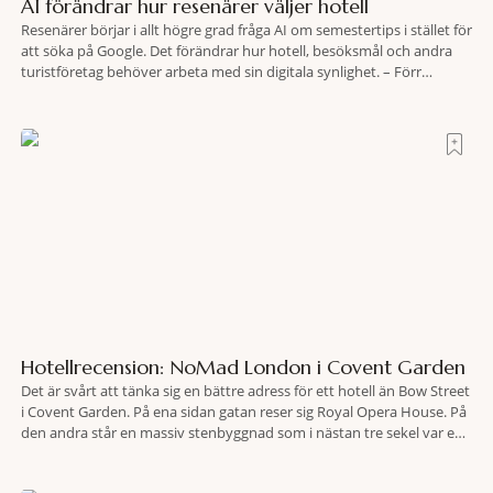
AI förändrar hur resenärer väljer hotell
Resenärer börjar i allt högre grad fråga AI om semestertips i stället för
att söka på Google. Det förändrar hur hotell, besöksmål och andra
turistföretag behöver arbeta med sin digitala synlighet. – Förr
handlade det om sökmotoroptimering. Nu handlar det om att AI ska
förstå vem vi passar för och när den ska rekommendera oss,
Hotellrecension: NoMad London i Covent Garden
Det är svårt att tänka sig en bättre adress för ett hotell än Bow Street
i Covent Garden. På ena sidan gatan reser sig Royal Opera House. På
den andra står en massiv stenbyggnad som i nästan tre sekel var en
plats dit människor släpades mot sin vilja. Här har Oscar Wilde stått
inför rätta.