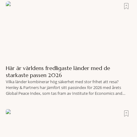
Här är världens fredligaste länder med de
starkaste passen 2026
Vilka länder kombinerar hög säkerhet med stor frihet att resa?
Henley & Partners har jämfört sitt passindex för 2026 med årets
Global Peace Index, som tas fram av Institute for Economics and
Peace. Resultatet är en lista över länder som både hör till världens
fredligaste och har några av de mest kraftfulla passen. Trots att