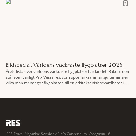
Bildspecial: Världens vackraste flygplatser 2026
Årets lista över världens vackraste flygplatser har landet! Bakom den
står som vanligt Prix ​​Versailles, som uppmärksammar sju terminaler
vilka man menar gör flygplatsen till en arkitektonisk sevärdheter i
egen rätt. Årets urval hittas i Kina, Tyskland, Indien, Kambodja och
USA, och visst sticker de ut i sin byggnadskonst? Terminal 2 vid
Lokapriya Gopinath Bardoloi
RES Travel Magazine Sweden AB c/o Convendum, Vasagatan 16