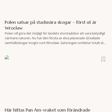
Polen satsar på stadsnära skogar – först ut är
Wrocław
Polen vill göra det möjligt för landets storstadsbor att vara betydligt
närmare naturen. Nu har den första av elva planerade så kallade
samhällsskogar invigts runt Wrocław. Satsningen omfattar totalt elva
större polska städer och ska resultera i vidsträckta, skyddade
skogsområden i direkt anslutning till urbana miljöer. Tanken är att
fler människor ska kunna promenera, motionera
Här hittas Pan Am-vraket som förändrade