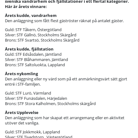
svenska vandrarhem och fjällstationer i ett flertal kategorier.
Här är årets vinnare:
Årets kudde, vandrarhem
Den anläggning som fått flest gäströster räknat på antalet gäster.
Guld: STF Tåkern, Östergötland
Silver: STF Gällnö, Stockholms Skärgård
Brons: STF Svartsö, Stockholms Skärgård
Årets kudde, fjällstation
Guld: STF Edsåsdalen, Jämtland
Silver: STF Blåhammaren, Jämtland
Brons: STF Saltoluokta, Lappland
Årets nykomling
Den anläggning eller ny värd som på ett anmärkningsvärt sätt gjort
entré i STF-familjen.
Guld: STF Lurö, Värmland
Silver: STF Funäsdalen, Härjedalen
Brons: STF Stora Kalholmen, Stockholms skärgård
Årets Upplevelse
Den anläggning som har skapat ett arrangemang eller en aktivitet
utöver det vanliga.
Guld: STF Jokkmokk, Lappland
Silver: STF Tivedstorp , Västergötland