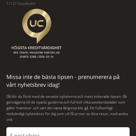
11121 Stockholm
Missa inte de bästa tipsen - prenumerera på
vårt nyhetsbrev idag!
Då blir du först med de senaste nyheterna och mest initierade tipsen, får
genvägarna till de nyaste guiderna och full koll vilka weekendstäder som
gäller framöver och vart din nästa långresa bör gå. Ett fullkomligt
nödvändigt nyhetsbrev för dig som vill få ut mer av dina resor, med andra
ord.