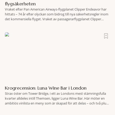
flygsäkerheten
Vraket efter Pan American Airways-flygplanet Clipper Endeavor har
hittats – 74 år efter olyckan som bidrog till nya säkerhetsregler inom
det kommersiella flyget. Vraket av passagerarflygplanet Clipper
Endeavor har återfunnits 610 meter under Atlantens yta, drygt 74 år
efter olyckan utanför Puerto Rico. BBC skriver att flygplanet
lokaliserades den 2 juni i år med hjälp
Krogrecension: Luna Wine Bar i London
Strax öster om Tower Bridge, i ett av Londons mest stämningsfulla
kvarter alldeles intill Themsen, ligger Luna Wine Bar. Här möter en
ambitiös vinlista en meny som är skapad för att delas – och två plus
två är lika med en riktigt fullträff. Shad Thames är ett både historiskt
spännande och stämningsfullt kvarter. De gamla