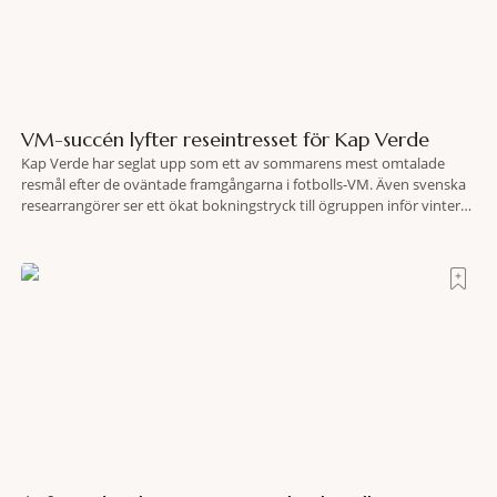
VM-succén lyfter reseintresset för Kap Verde
Kap Verde har seglat upp som ett av sommarens mest omtalade
resmål efter de oväntade framgångarna i fotbolls-VM. Även svenska
researrangörer ser ett ökat bokningstryck till ögruppen inför vintern.
Mellan den 6-17 juli såg Ving den första veckan en ökning på 23
procent i antalet bokningar till Kap Verde-ön Sal jämfört med
motsvarande vecka i