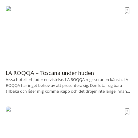
LA ROQQA – Toscana under huden
Vissa hotell erbjuder en vistelse. LA ROQQA regisserar en känsla. LA
ROQQA har inget behov av att presentera sig. Den lutar sig bara
tillbaka och låter mig komma ikapp och det dröjer inte länge innan
jag inser att hotellet har en alldeles egen koreografi. Ovanför Porto
Ercoles pastellfasader, där hamnen rör sig i långsamma bågformer