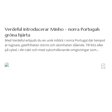
Verdeful introducerar Minho – norra Portugals
gröna hjärta
Med Verdeful erbjuds du en unik inblick i norra Portugal där tempot
är lugnare, gästfriheten större och skönheten slående. Till fots eller
på cykel, i din takt och med vykortsliknande omgivningar som
bakgrund, upplever du regionen på bästa sätt. Följ med på äventyr
bland vingårdar, marknader och sagolika landskap – detta är slow
travel när det