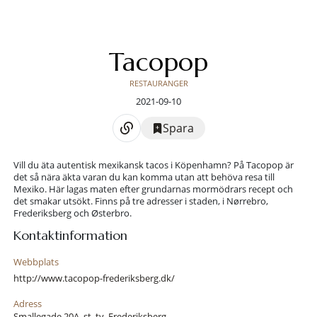
Tacopop
RESTAURANGER
2021-09-10
Spara
Vill du äta autentisk mexikansk tacos i Köpenhamn? På Tacopop är
det så nära äkta varan du kan komma utan att behöva resa till
Mexiko. Här lagas maten efter grundarnas mormödrars recept och
det smakar utsökt. Finns på tre adresser i staden, i Nørrebro,
Frederiksberg och Østerbro.
Kontaktinformation
Webbplats
http://www.tacopop-frederiksberg.dk/
Adress
Smallegade 20A, st. tv, Frederiksberg