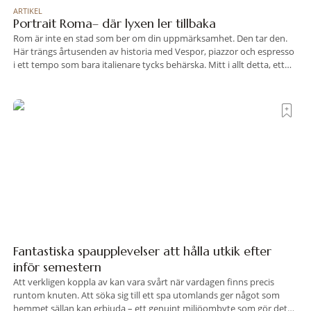
ARTIKEL
Portrait Roma– där lyxen ler tillbaka
Rom är inte en stad som ber om din uppmärksamhet. Den tar den.
Här trängs årtusenden av historia med Vespor, piazzor och espresso
i ett tempo som bara italienare tycks behärska. Mitt i allt detta, ett
stenkast från Spanska trappan, gömmer sig Portrait Roma – ett
hotell som lyckas med den smått osannolika bedriften att
Fantastiska spaupplevelser att hålla utkik efter
inför semestern
Att verkligen koppla av kan vara svårt när vardagen finns precis
runtom knuten. Att söka sig till ett spa utomlands ger något som
hemmet sällan kan erbjuda – ett genuint miljöombyte som gör det