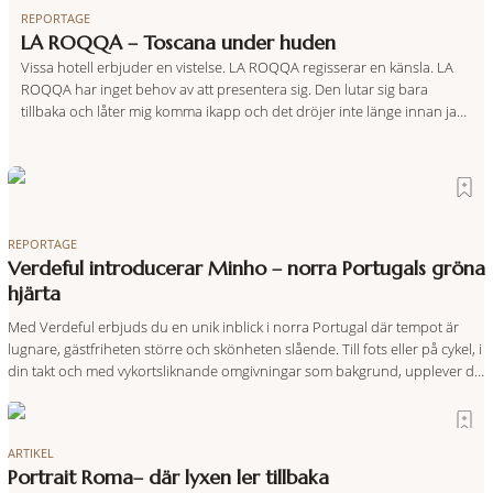
REPORTAGE
LA ROQQA – Toscana under huden
Vissa hotell erbjuder en vistelse. LA ROQQA regisserar en känsla. LA
ROQQA har inget behov av att presentera sig. Den lutar sig bara
tillbaka och låter mig komma ikapp och det dröjer inte länge innan jag
inser att hotellet har en alldeles egen koreografi. Ovanför Porto
Ercoles pastellfasader, där hamnen rör sig i långsamma bågformer
REPORTAGE
Verdeful introducerar Minho – norra Portugals gröna
hjärta
Med Verdeful erbjuds du en unik inblick i norra Portugal där tempot är
lugnare, gästfriheten större och skönheten slående. Till fots eller på cykel, i
din takt och med vykortsliknande omgivningar som bakgrund, upplever du
regionen på bästa sätt. Följ med på äventyr bland vingårdar, marknader
och sagolika landskap – detta är slow travel när det
ARTIKEL
Portrait Roma– där lyxen ler tillbaka