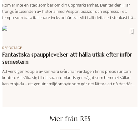
Rom är inte en stad som ber om din uppmärksamhet. Den tar den. Här
trängs årtusenden av historia med Vespor, piazzor och espresso i ett
tempo som bara italienare tycks behärska. Mitt i allt detta, ett stenkast från
Spanska trappan, gömmer sig Portrait Roma – ett hotell som lyckas med
den smått osannolika bedriften att
REPORTAGE
Fantastiska spaupplevelser att hålla utkik efter inför
semestern
Att verkligen koppla av kan vara svårt när vardagen finns precis runtom
knuten. Att söka sig till ett spa utomlands ger något som hemmet sällan
kan erbjuda – ett genuint miljöombyte som gör det lättare att nå det där
tillståndet av lugn och harmoni. I en gedigen spamiljö har du proffs som
vet exakt vilka
Mer från RES