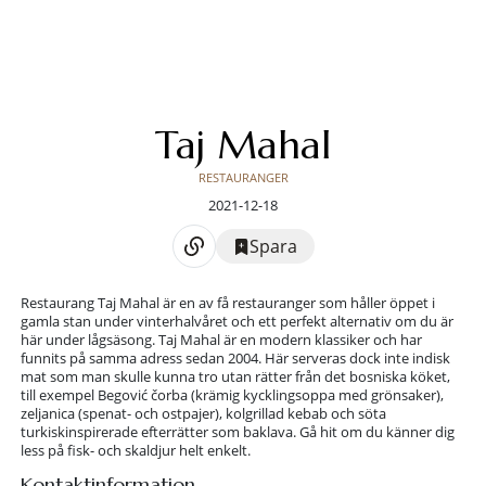
Taj Mahal
RESTAURANGER
2021-12-18
Spara
Restaurang Taj Mahal är en av få restauranger som håller öppet i
gamla stan under vinterhalvåret och ett perfekt alternativ om du är
här under lågsäsong. Taj Mahal är en modern klassiker och har
funnits på samma adress sedan 2004. Här serveras dock inte indisk
mat som man skulle kunna tro utan rätter från det bosniska köket,
till exempel Begović čorba (krämig kycklingsoppa med grönsaker),
zeljanica (spenat- och ostpajer), kolgrillad kebab och söta
turkiskinspirerade efterrätter som baklava. Gå hit om du känner dig
less på fisk- och skaldjur helt enkelt.
Kontaktinformation