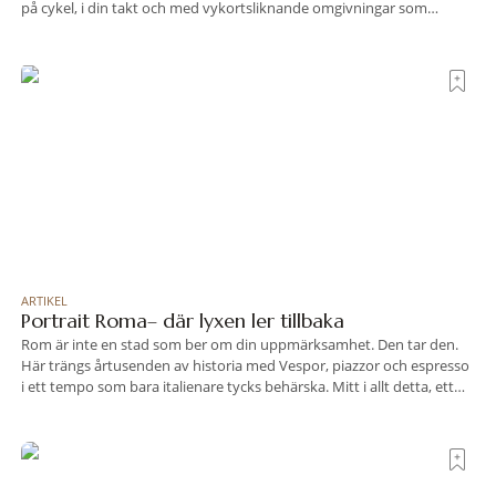
på cykel, i din takt och med vykortsliknande omgivningar som
bakgrund, upplever du regionen på bästa sätt. Följ med på äventyr
bland vingårdar, marknader och sagolika landskap – detta är slow
travel när det
ARTIKEL
Portrait Roma– där lyxen ler tillbaka
Rom är inte en stad som ber om din uppmärksamhet. Den tar den.
Här trängs årtusenden av historia med Vespor, piazzor och espresso
i ett tempo som bara italienare tycks behärska. Mitt i allt detta, ett
stenkast från Spanska trappan, gömmer sig Portrait Roma – ett
hotell som lyckas med den smått osannolika bedriften att