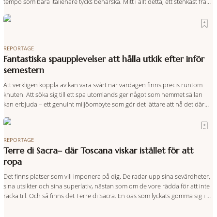
tempo som bara italienare tycks behärska. Mitt i allt detta, ett stenkast från
Spanska trappan, gömmer sig Portrait Roma – ett hotell som lyckas med
den smått osannolika bedriften att
REPORTAGE
Fantastiska spaupplevelser att hålla utkik efter inför
semestern
Att verkligen koppla av kan vara svårt när vardagen finns precis runtom
knuten. Att söka sig till ett spa utomlands ger något som hemmet sällan
kan erbjuda – ett genuint miljöombyte som gör det lättare att nå det där
tillståndet av lugn och harmoni. I en gedigen spamiljö har du proffs som
vet exakt vilka
REPORTAGE
Terre di Sacra– där Toscana viskar istället för att
ropa
Det finns platser som vill imponera på dig. De radar upp sina sevärdheter,
sina utsikter och sina superlativ, nästan som om de vore rädda för att inte
räcka till. Och så finns det Terre di Sacra. En oas som lyckats gömma sig i ett
land som de flesta tror redan är upptäckt. Jag befinner mig