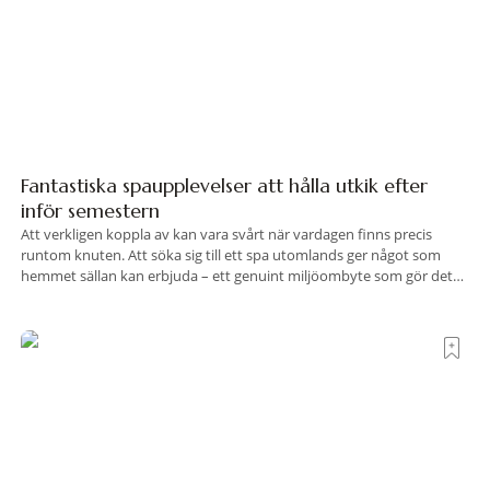
Fantastiska spaupplevelser att hålla utkik efter
inför semestern
Att verkligen koppla av kan vara svårt när vardagen finns precis
runtom knuten. Att söka sig till ett spa utomlands ger något som
hemmet sällan kan erbjuda – ett genuint miljöombyte som gör det
lättare att nå det där tillståndet av lugn och harmoni. I en gedigen
spamiljö har du proffs som vet exakt vilka