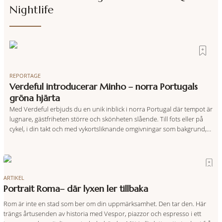
Nightlife
REPORTAGE
Verdeful introducerar Minho – norra Portugals
gröna hjärta
Med Verdeful erbjuds du en unik inblick i norra Portugal där tempot är
lugnare, gästfriheten större och skönheten slående. Till fots eller på
cykel, i din takt och med vykortsliknande omgivningar som bakgrund,
upplever du regionen på bästa sätt. Följ med på äventyr bland
vingårdar, marknader och sagolika landskap – detta är slow travel när
det
ARTIKEL
Portrait Roma– där lyxen ler tillbaka
Rom är inte en stad som ber om din uppmärksamhet. Den tar den. Här
trängs årtusenden av historia med Vespor, piazzor och espresso i ett