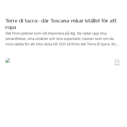
Terre di Sacra– där Toscana viskar istället för att
ropa
Det finns platser som vill imponera på dig. De radar upp sina
sevärdheter, sina utsikter och sina superlativ, nästan som om de
vore rädda för att inte räcka till. Och så finns det Terre di Sacra. En
oas som lyckats gömma sig i ett land som de flesta tror redan är
upptäckt. Jag befinner mig
Polen satsar på stadsnära skogar – först ut är
Wrocław