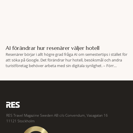
AI förändrar hur resenärer väljer hotell
Resenärer börjar i allt högre grad fråga AI om semestertips i stället för
att söka på Google. Det förändrar hur hotell, besöksmål och andra
turistföretag behöver arbeta med sin digitala synlighet. – Förr
handlade det om sökmotoroptimering. Nu handlar det om att AI ska
förstå vem vi passar för och när den ska rekommendera oss,
RES Travel Magazine Sweden AB c/o Convendum, Vasagatan 16
11121 Stockholm