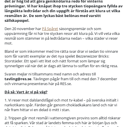
det är hög tid
att göra geniknölarna redo för vinterns
prövningar
. Vi har knåpat ihop tre stycken tiopoängare fyllda av
långsökta ledtrådar och din uppgift är förstås att klura ut vilka
resmålen är. De som lyckas bäst belönas med varsitt
sällskapsspel.
Den 20 november har
På Spåret
säsongspremiär och som
uppvärmning får ni här tre stycken resor att klura på. Vi vill veta vilka
resmål som stämmer in på ledtrådarna nedan – vilka städer vi reser
mot.
Bland er som inkommer med tre rätta svar drar vi sedan tio vinnare
som får varsitt exemplar av det nya spelet Bezzerwizzer Bricks:
Storstäder. Ett spel i ett litet och nätt format som lämpar sig
synnerligen väl när det är dags att lämna tv-soffan för en riktig resa.
Svaren mejlar ni tillsammans med namn och adress till
tavling@res.se
. Tävlingen pågår fram till och med den 7 december
och vinnarna presenteras här på RES.se.
Då så: Vart är vi på väg?
1. Vi reser mot dalslandsfågel och mot tv-kabel – på svenska initialt i
narkotikans spår. Färden går genom chokladkakans land och när vi
når fram hittar vi en delad ö mitt i stan.
2. Trippen går mot resmål i vattenomgiven provins som alltid riskerar
att få sparken. Vår stad är landets femma och här är början ljus och