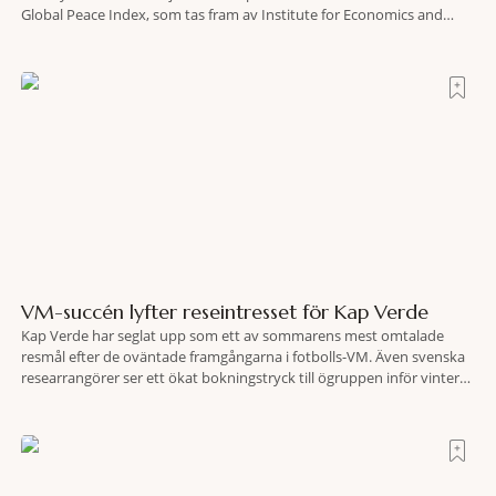
Global Peace Index, som tas fram av Institute for Economics and
Peace. Resultatet är en lista över länder som både hör till världens
fredligaste och har några av de mest kraftfulla passen. Trots att
VM-succén lyfter reseintresset för Kap Verde
Kap Verde har seglat upp som ett av sommarens mest omtalade
resmål efter de oväntade framgångarna i fotbolls-VM. Även svenska
researrangörer ser ett ökat bokningstryck till ögruppen inför vintern.
Mellan den 6-17 juli såg Ving den första veckan en ökning på 23
procent i antalet bokningar till Kap Verde-ön Sal jämfört med
motsvarande vecka i