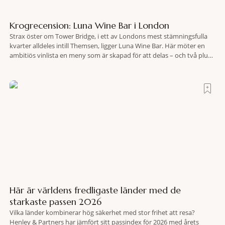
Krogrecension: Luna Wine Bar i London
Strax öster om Tower Bridge, i ett av Londons mest stämningsfulla
kvarter alldeles intill Themsen, ligger Luna Wine Bar. Här möter en
ambitiös vinlista en meny som är skapad för att delas – och två plus
två är lika med en riktigt fullträff. Shad Thames är ett både historiskt
spännande och stämningsfullt kvarter. De gamla
Här är världens fredligaste länder med de
starkaste passen 2026
Vilka länder kombinerar hög säkerhet med stor frihet att resa?
Henley & Partners har jämfört sitt passindex för 2026 med årets