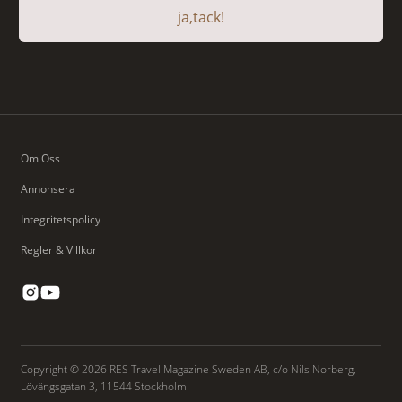
ja,tack!
Om Oss
Annonsera
Integritetspolicy
Regler & Villkor
Copyright © 2026 RES Travel Magazine Sweden AB, c/o Nils Norberg,
Lövängsgatan 3, 11544 Stockholm.