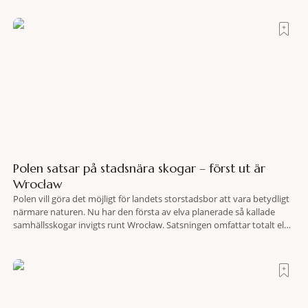
bland vingårdar, marknader och sagolika landskap – detta är slow
travel när det
Polen satsar på stadsnära skogar – först ut är
Wrocław
Polen vill göra det möjligt för landets storstadsbor att vara betydligt
närmare naturen. Nu har den första av elva planerade så kallade
samhällsskogar invigts runt Wrocław. Satsningen omfattar totalt elva
större polska städer och ska resultera i vidsträckta, skyddade
skogsområden i direkt anslutning till urbana miljöer. Tanken är att
fler människor ska kunna promenera, motionera