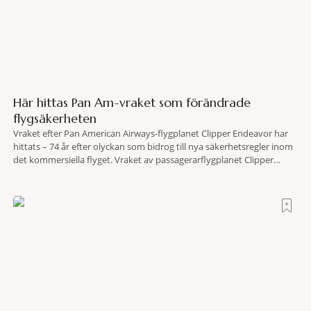
Här hittas Pan Am-vraket som förändrade
flygsäkerheten
Vraket efter Pan American Airways-flygplanet Clipper Endeavor har
hittats – 74 år efter olyckan som bidrog till nya säkerhetsregler inom
det kommersiella flyget. Vraket av passagerarflygplanet Clipper
Endeavor har återfunnits 610 meter under Atlantens yta, drygt 74 år
efter olyckan utanför Puerto Rico. BBC skriver att flygplanet
lokaliserades den 2 juni i år med hjälp