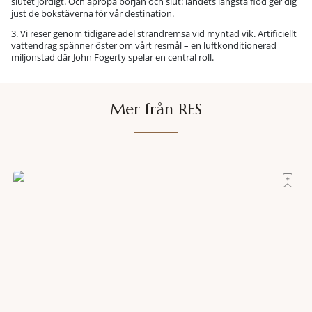
slutet jordigt. Och apropå början och slut: landets längsta flod ger dig
just de bokstäverna för vår destination.
3. Vi reser genom tidigare ädel strandremsa vid myntad vik. Artificiellt
vattendrag spänner öster om vårt resmål – en luftkonditionerad
miljonstad där John Fogerty spelar en central roll.
Mer från RES