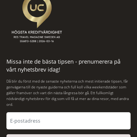
Missa inte de bästa tipsen - prenumerera på
vårt nyhetsbrev idag!
Då blir du först med de senaste nyheterna och mest initierade tipsen, får
genvägarna till de nyaste guiderna och full koll vilka weekendstäder som
gäller framöver och vart din nästa långresa bör gå. Ett fullkomligt
nödvändigt nyhetsbrev för dig som vill få ut mer av dina resor, med andra
ord.