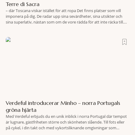
Terre di Sacra
– där Toscana viskar istället för att ropa Det finns platser som vill
imponera på dig. De radar upp sina sevärdheter, sina utsikter och
sina superlativ, nästan som om de vore rädda för att inte räcka till.
Och så finns det Terre di Sacra. En oas som lyckats gömma sig i ett
land som de
Verdeful introducerar Minho – norra Portugals
gröna hjärta
Med Verdeful erbjuds du en unik inblick i norra Portugal där tempot
är lugnare, gästfriheten större och skönheten slående. Till fots eller
på cykel, i din takt och med vykortsliknande omgivningar som
bakgrund, upplever du regionen på bästa sätt. Följ med på äventyr