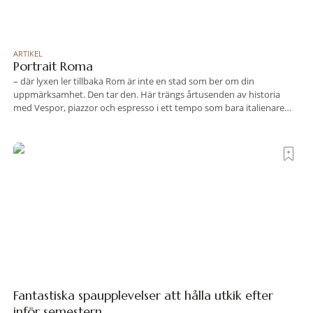
ARTIKEL
Portrait Roma
– där lyxen ler tillbaka Rom är inte en stad som ber om din
uppmärksamhet. Den tar den. Här trängs årtusenden av historia
med Vespor, piazzor och espresso i ett tempo som bara italienare
tycks behärska. Mitt i allt detta, ett stenkast från Spanska trappan,
gömmer sig Portrait Roma – ett hotell som lyckas med
Fantastiska spaupplevelser att hålla utkik efter
inför semestern