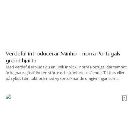
Verdeful introducerar Minho – norra Portugals
gröna hjärta
Med Verdeful erbjuds du en unik inblick i norra Portugal där tempot
är lugnare, gästfriheten större och skönheten slående. Till fots eller
på cykel, i din takt och med vykortsliknande omgivningar som
bakgrund, upplever du regionen på bästa sätt. Följ med på äventyr
bland vingårdar, marknader och sagolika landskap – detta är slow
travel när det