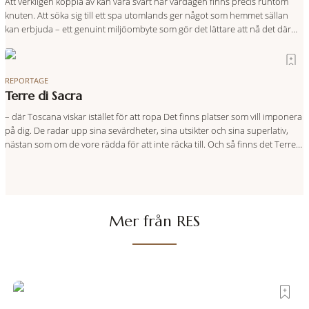
Att verkligen koppla av kan vara svårt när vardagen finns precis runtom
knuten. Att söka sig till ett spa utomlands ger något som hemmet sällan
kan erbjuda – ett genuint miljöombyte som gör det lättare att nå det där
tillståndet av lugn och harmoni. I en gedigen spamiljö har du proffs som
vet exakt vilka
REPORTAGE
Terre di Sacra
– där Toscana viskar istället för att ropa Det finns platser som vill imponera
på dig. De radar upp sina sevärdheter, sina utsikter och sina superlativ,
nästan som om de vore rädda för att inte räcka till. Och så finns det Terre
di Sacra. En oas som lyckats gömma sig i ett land som de
Mer från RES