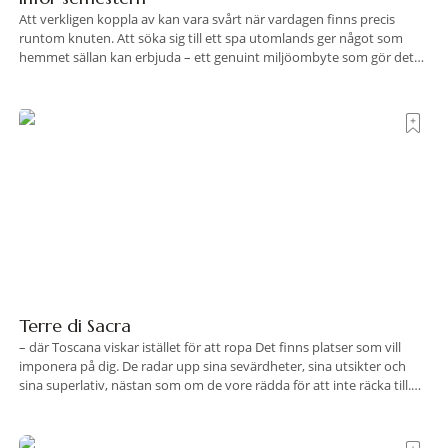
Att verkligen koppla av kan vara svårt när vardagen finns precis
runtom knuten. Att söka sig till ett spa utomlands ger något som
hemmet sällan kan erbjuda – ett genuint miljöombyte som gör det
lättare att nå det där tillståndet av lugn och harmoni. I en gedigen
spamiljö har du proffs som vet exakt vilka
Terre di Sacra
– där Toscana viskar istället för att ropa Det finns platser som vill
imponera på dig. De radar upp sina sevärdheter, sina utsikter och
sina superlativ, nästan som om de vore rädda för att inte räcka till.
Och så finns det Terre di Sacra. En oas som lyckats gömma sig i ett
land som de