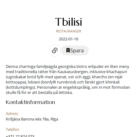
Tbilisi
RESTAURANGER
2022-01-16
Spara
Denna charmiga familjeägda georgiska bistro erbjuder en liten meny
med traditionella rätter från Kaukasusbergen, inklusive khachapuri
(ugnsbakat bröd fyllt med spenat, ost och ägg), kharcho (en rejäl
köttsoppa), lobiani (bönfyllt tunnbröd) och färskt gjort khinkali
(köttdumplings). Personalen är engelskspråkig, om ni mot förmodan
skulle få för er att beställa på lettiska.
Kontaktinformation
Adress
Krišjāņa Barona iela 78a, Rīga
Telefon
+371 27 874 073