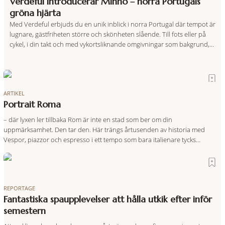
Verdeful introducerar Minho – norra Portugals
gröna hjärta
Med Verdeful erbjuds du en unik inblick i norra Portugal där tempot är
lugnare, gästfriheten större och skönheten slående. Till fots eller på
cykel, i din takt och med vykortsliknande omgivningar som bakgrund,
upplever du regionen på bästa sätt. Följ med på äventyr bland
vingårdar, marknader och sagolika landskap – detta är slow travel när
det
ARTIKEL
Portrait Roma
– där lyxen ler tillbaka Rom är inte en stad som ber om din
uppmärksamhet. Den tar den. Här trängs årtusenden av historia med
Vespor, piazzor och espresso i ett tempo som bara italienare tycks
behärska. Mitt i allt detta, ett stenkast från Spanska trappan, gömmer sig
Portrait Roma – ett hotell som lyckas med
REPORTAGE
Fantastiska spaupplevelser att hålla utkik efter inför
semestern