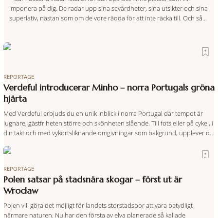
imponera på dig. De radar upp sina sevärdheter, sina utsikter och sina
superlativ, nästan som om de vore rädda för att inte räcka till. Och så
finns det Terre di Sacra. En oas som lyckats gömma sig i ett land som
de
REPORTAGE
Verdeful introducerar Minho – norra Portugals gröna
hjärta
Med Verdeful erbjuds du en unik inblick i norra Portugal där tempot är
lugnare, gästfriheten större och skönheten slående. Till fots eller på cykel, i
din takt och med vykortsliknande omgivningar som bakgrund, upplever du
regionen på bästa sätt. Följ med på äventyr bland vingårdar, marknader
och sagolika landskap – detta är slow travel när det
REPORTAGE
Polen satsar på stadsnära skogar – först ut är
Wrocław
Polen vill göra det möjligt för landets storstadsbor att vara betydligt
närmare naturen. Nu har den första av elva planerade så kallade