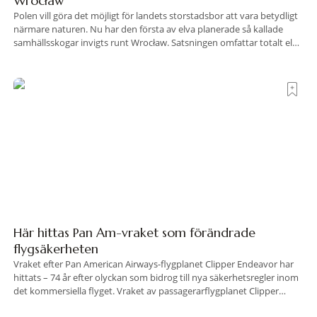
Wrocław
Polen vill göra det möjligt för landets storstadsbor att vara betydligt
närmare naturen. Nu har den första av elva planerade så kallade
samhällsskogar invigts runt Wrocław. Satsningen omfattar totalt elva
större polska städer och ska resultera i vidsträckta, skyddade
skogsområden i direkt anslutning till urbana miljöer. Tanken är att
fler människor ska kunna promenera, motionera
Här hittas Pan Am-vraket som förändrade
flygsäkerheten
Vraket efter Pan American Airways-flygplanet Clipper Endeavor har
hittats – 74 år efter olyckan som bidrog till nya säkerhetsregler inom
det kommersiella flyget. Vraket av passagerarflygplanet Clipper
Endeavor har återfunnits 610 meter under Atlantens yta, drygt 74 år