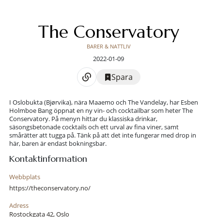
The Conservatory
BARER & NATTLIV
2022-01-09
Spara
I Oslobukta (Bjørvika), nära Maaemo och The Vandelay, har Esben
Holmboe Bang öppnat en ny vin- och cocktailbar som heter The
Conservatory. På menyn hittar du klassiska drinkar,
säsongsbetonade cocktails och ett urval av fina viner, samt
smårätter att tugga på. Tänk på att det inte fungerar med drop in
här, baren är endast bokningsbar.
Kontaktinformation
Webbplats
https://theconservatory.no/
Adress
Rostockgata 42, Oslo