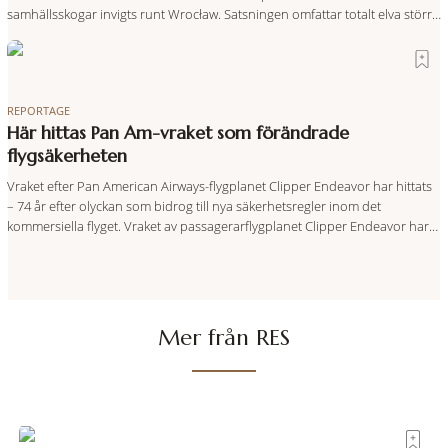
samhällsskogar invigts runt Wrocław. Satsningen omfattar totalt elva större
polska städer och ska resultera i vidsträckta, skyddade skogsområden i
direkt anslutning till urbana miljöer. Tanken är att fler människor ska kunna
promenera, motionera
REPORTAGE
Här hittas Pan Am-vraket som förändrade
flygsäkerheten
Vraket efter Pan American Airways-flygplanet Clipper Endeavor har hittats
– 74 år efter olyckan som bidrog till nya säkerhetsregler inom det
kommersiella flyget. Vraket av passagerarflygplanet Clipper Endeavor har
återfunnits 610 meter under Atlantens yta, drygt 74 år efter olyckan utanför
Puerto Rico. BBC skriver att flygplanet lokaliserades den 2 juni i år med
hjälp
Mer från RES