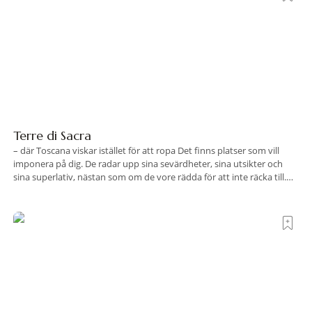
Terre di Sacra
– där Toscana viskar istället för att ropa Det finns platser som vill
imponera på dig. De radar upp sina sevärdheter, sina utsikter och
sina superlativ, nästan som om de vore rädda för att inte räcka till.
Och så finns det Terre di Sacra. En oas som lyckats gömma sig i ett
land som de