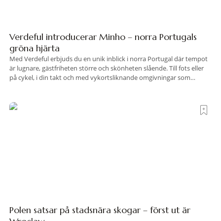
Verdeful introducerar Minho – norra Portugals
gröna hjärta
Med Verdeful erbjuds du en unik inblick i norra Portugal där tempot
är lugnare, gästfriheten större och skönheten slående. Till fots eller
på cykel, i din takt och med vykortsliknande omgivningar som
bakgrund, upplever du regionen på bästa sätt. Följ med på äventyr
bland vingårdar, marknader och sagolika landskap – detta är slow
travel när det
Polen satsar på stadsnära skogar – först ut är