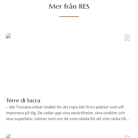
Mer från RES
Terre di Sacra
– där Toscana viskar istället för att ropa Det finns platser som vill
imponera på dig. De radar upp sina sevärdheter, sina utsikter och
sina superlativ, nästan som om de vore rädda för att inte räcka till.
Och så finns det Terre di Sacra. En oas som lyckats gömma sig i ett
land som de