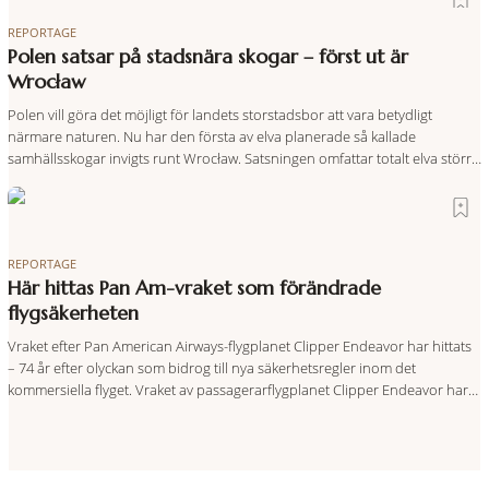
REPORTAGE
Polen satsar på stadsnära skogar – först ut är
Wrocław
Polen vill göra det möjligt för landets storstadsbor att vara betydligt
närmare naturen. Nu har den första av elva planerade så kallade
samhällsskogar invigts runt Wrocław. Satsningen omfattar totalt elva större
polska städer och ska resultera i vidsträckta, skyddade skogsområden i
direkt anslutning till urbana miljöer. Tanken är att fler människor ska kunna
promenera, motionera
REPORTAGE
Här hittas Pan Am-vraket som förändrade
flygsäkerheten
Vraket efter Pan American Airways-flygplanet Clipper Endeavor har hittats
– 74 år efter olyckan som bidrog till nya säkerhetsregler inom det
kommersiella flyget. Vraket av passagerarflygplanet Clipper Endeavor har
återfunnits 610 meter under Atlantens yta, drygt 74 år efter olyckan utanför
Puerto Rico. BBC skriver att flygplanet lokaliserades den 2 juni i år med
hjälp