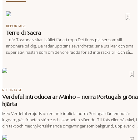
REPORTAGE
Terre di Sacra
– där Toscana viskar istället för att ropa Det finns platser som vill
imponera på dig. De radar upp sina sevärdheter, sina utsikter och sina
superlativ, nästan som om de vore rädda för att inte räcka till. Och så
finns det Terre di Sacra. En oas som lyckats gömma sig i ett land som
de
REPORTAGE
Verdeful introducerar Minho – norra Portugals gröna
hjärta
Med Verdeful erbjuds du en unik inblick i norra Portugal där tempot är
lugnare, gästfriheten större och skönheten slående. Till fots eller på cykel, i
din takt och med vykortsliknande omgivningar som bakgrund, upplever du
regionen på bästa sätt. Följ med på äventyr bland vingårdar, marknader
och sagolika landskap – detta är slow travel när det