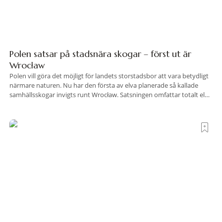
Polen satsar på stadsnära skogar – först ut är
Wrocław
Polen vill göra det möjligt för landets storstadsbor att vara betydligt
närmare naturen. Nu har den första av elva planerade så kallade
samhällsskogar invigts runt Wrocław. Satsningen omfattar totalt elva
större polska städer och ska resultera i vidsträckta, skyddade
skogsområden i direkt anslutning till urbana miljöer. Tanken är att
fler människor ska kunna promenera, motionera