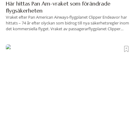
Här hittas Pan Am-vraket som förändrade
flygsäkerheten
Vraket efter Pan American Airways-flygplanet Clipper Endeavor har
hittats – 74 år efter olyckan som bidrog till nya säkerhetsregler inom
det kommersiella flyget. Vraket av passagerarflygplanet Clipper
Endeavor har återfunnits 610 meter under Atlantens yta, drygt 74 år
efter olyckan utanför Puerto Rico. BBC skriver att flygplanet
lokaliserades den 2 juni i år med hjälp
Krogrecension: Luna Wine Bar i London
Strax öster om Tower Bridge, i ett av Londons mest stämningsfulla
kvarter alldeles intill Themsen, ligger Luna Wine Bar. Här möter en
ambitiös vinlista en meny som är skapad för att delas – och två plus
två är lika med en riktigt fullträff. Shad Thames är ett både historiskt