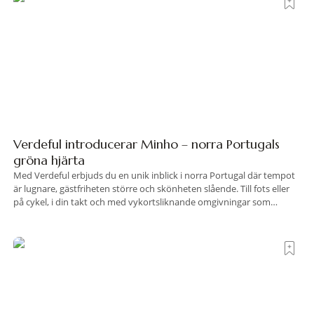
Verdeful introducerar Minho – norra Portugals
gröna hjärta
Med Verdeful erbjuds du en unik inblick i norra Portugal där tempot
är lugnare, gästfriheten större och skönheten slående. Till fots eller
på cykel, i din takt och med vykortsliknande omgivningar som
bakgrund, upplever du regionen på bästa sätt. Följ med på äventyr
bland vingårdar, marknader och sagolika landskap – detta är slow
travel när det