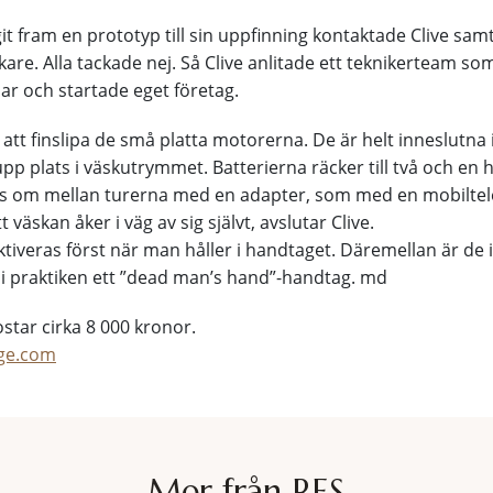
git fram en prototyp till sin uppfinning kontaktade Clive samt
kare. Alla tackade nej. Så Clive anlitade ett teknikerteam so
uar och startade eget företag.
 att finslipa de små platta motorerna. De är helt inneslutna 
 upp plats i väskutrymmet. Batterierna räcker till två och en 
as om mellan turerna med en adapter, som med en mobiltel
t väskan åker i väg av sig självt, avslutar Clive.
tiveras först när man håller i handtaget. Däremellan är de 
 i praktiken ett ”dead man’s hand”-handtag. md
star cirka 8 000 kronor.
age.com
Mer från RES