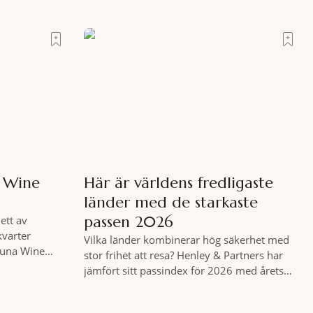
Terre di Sacra. En oas som lyckats gömma
tt genuint
sig i ett land som de flesta tror redan är
e att nå det
upptäckt. Jag befinner mig
moni. I en
s som vet
a Wine
Här är världens fredligaste
länder med de starkaste
passen 2026
ett av
kvarter
Vilka länder kombinerar hög säkerhet med
 Luna Wine
stor frihet att resa? Henley & Partners har
nlista en meny
jämfört sitt passindex för 2026 med årets
ch två plus
Global Peace Index, som tas fram av
äff. Shad
Institute for Economics and Peace.
 spännande