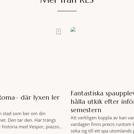
Fantastiska spaupplev
Roma– där lyxen ler
hålla utkik efter infö
semestern
n stad som ber om din
Att verkligen koppla av kan var
t. Den tar den. Här trängs
vardagen finns precis runtom 
 historia med Vespor, piazzor
söka sig till ett spa utomlands
i ett tempo som bara italienare