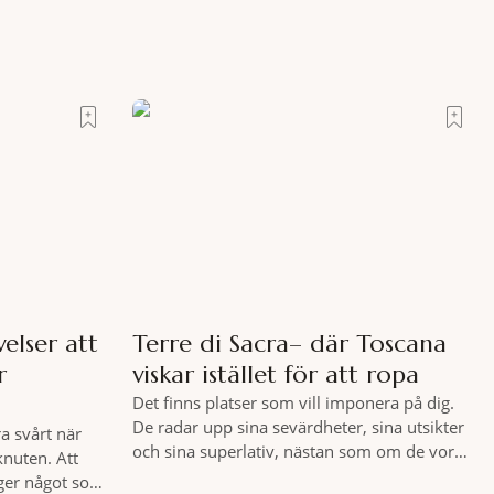
elser att
Terre di Sacra– där Toscana
r
viskar istället för att ropa
Det finns platser som vill imponera på dig.
De radar upp sina sevärdheter, sina utsikter
a svårt när
och sina superlativ, nästan som om de vore
knuten. Att
rädda för att inte räcka till. Och så finns det
 ger något som