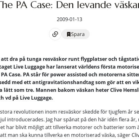
The PA Case: Den levande väska
2009-01-13
Spara
å att dra på tunga resväskor runt flygplatser och tågstat
taget Live Luggage har lanserat världens första motoris
 PA Case. PA står för power assisted och motorerna sitter
sedd med ett antigravitationshandtag som gör att en vik
ka lätt som tre. Mannen bakom väskan heter Clive Hemsl
h vd på Live Luggage.
stora revolutionen inom resväskor skedde för tjugfem år s
jul introducerades. Jag har spånat på den här idén flera år,
t har blivit möjligt att tillverka motorer och batterier som 
 att man ska kunna tillverka en motoriserad väska, säger Cli