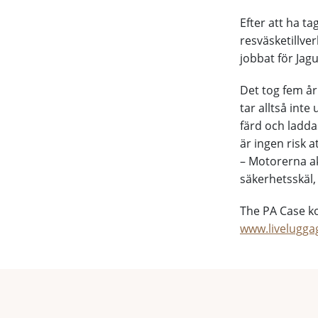
Efter att ha ta
resväsketillver
jobbat för Jag
Det tog fem år
tar alltså inte
färd och ladd
är ingen risk at
– Motorerna ak
säkerhetsskäl,
The PA Case ko
www.livelugg