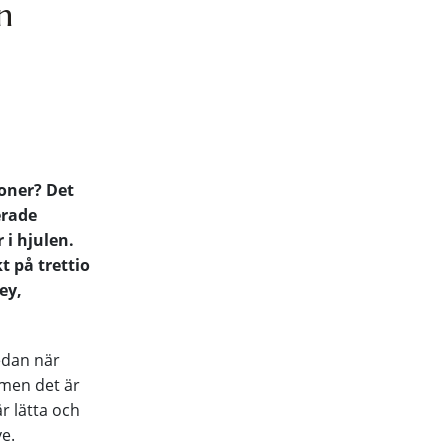
n
ioner? Det
erade
 i hjulen.
t på trettio
ey,
edan när
 men det är
är lätta och
ve.