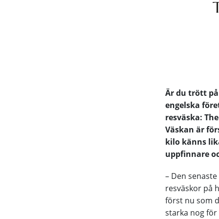
Är du trött p
engelska före
resväska: The
Väskan är för
kilo känns li
uppfinnare oc
– Den senaste 
resväskor på h
först nu som de
starka nog för