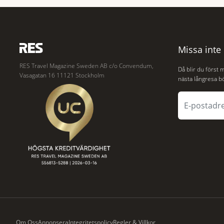
anslutning till urbana miljöer. Tanken är att
olyckan utanfö
fler människor ska kunna promenera,
flygplanet lok
motionera
hjälp
Missa inte
RES Travel Magazine Sweden AB c/o Convendum,
Då blir du först 
Vasagatan 16 11121 Stockholm
nästa långresa bö
Om Oss
Annonsera
Integritetspolicy
Regler & Villkor