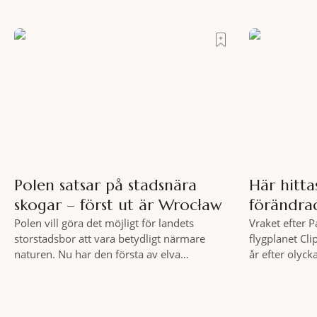
Till fots eller på cykel, i din takt och med
tycks behärska.
vykortsliknande omgivningar som
från Spanska 
bakgrund, upplever du regionen på bästa
Roma – ett ho
sätt. Följ med på äventyr bland vingårdar,
osannolika bed
marknader och sagolika landskap – detta är
slow travel när det
Polen satsar på stadsnära
Här hitt
skogar – först ut är Wrocław
förändra
Polen vill göra det möjligt för landets
Vraket efter 
storstadsbor att vara betydligt närmare
flygplanet Cli
naturen. Nu har den första av elva
år efter olyck
planerade så kallade samhällsskogar invigts
säkerhetsregl
runt Wrocław. Satsningen omfattar totalt
flyget. Vraket
elva större polska städer och ska resultera i
Clipper Endea
vidsträckta, skyddade skogsområden i direkt
under Atlanten