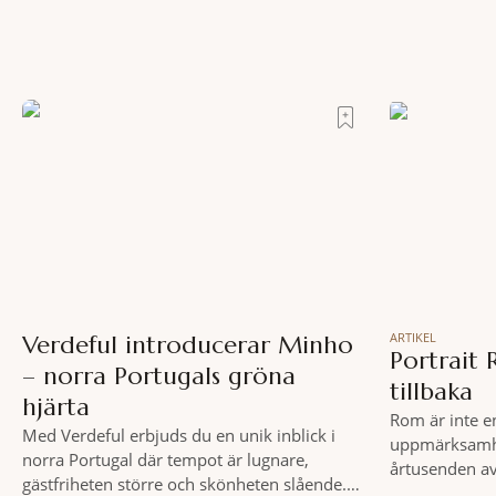
ARTIKEL
Verdeful introducerar Minho
Portrait 
– norra Portugals gröna
tillbaka
hjärta
Rom är inte e
Med Verdeful erbjuds du en unik inblick i
uppmärksamhe
norra Portugal där tempot är lugnare,
årtusenden av
gästfriheten större och skönheten slående.
och espresso 