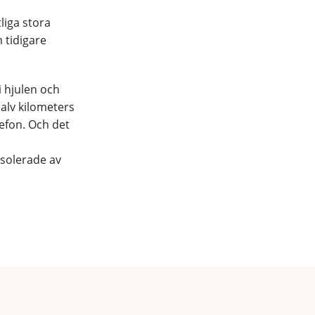
liga stora
m tidigare
i hjulen och
halv kilometers
efon. Och det
isolerade av