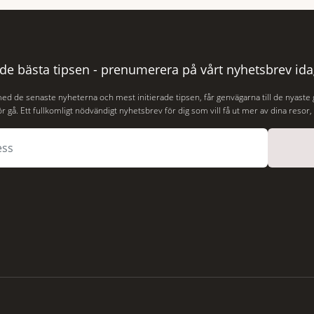
r Puerto Rico. BBC skriver att
och stämningsfullt kvarter. De
aliserades den 2 juni i år med
 de bästa tipsen - prenumerera på vårt nyhetsbrev ida
med de senaste nyheterna och mest initierade tipsen, får genvägarna till de nyaste
r gå. Ett fullkomligt nödvändigt nyhetsbrev för dig som vill få ut mer av dina resor