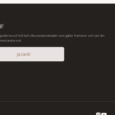
Resultatet är en lista över länder som både
 gamla
hör till världens fredligaste och har några av
de mest kraftfulla passen. Trots att
g!
 guiderna och full koll vilka weekendstäder som gäller framöver och vart din
, med andra ord.
ja,tack!