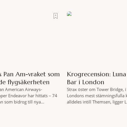
hemmet sällan kan erbjuda – e
 Mitt i allt detta, ett stenkast
miljöombyte som gör det lättar
trappan, gömmer sig Portrait
där tillståndet av lugn och har
tell som lyckas med den smått
gedigen spamiljö har du proff
riften att
exakt vilka
as Pan Am-vraket som
Krogrecension: Lun
de flygsäkerheten
Bar i London
Pan American Airways-
Strax öster om Tower Bridge, i 
pper Endeavor har hittats – 74
Londons mest stämningsfulla 
an som bidrog till nya
alldeles intill Themsen, ligger
er inom det kommersiella
Bar. Här möter en ambitiös vi
 av passagerarflygplanet
som är skapad för att delas – o
vor har återfunnits 610 meter
två är lika med en riktigt fulltr
s yta, drygt 74 år efter
Thames är ett både historiskt