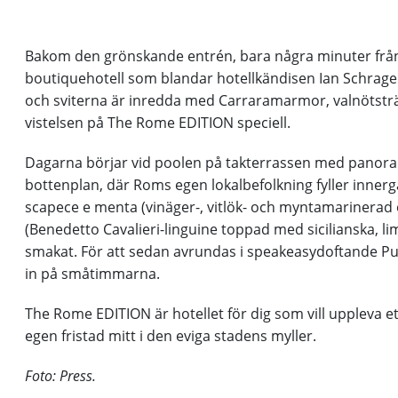
Bakom den grönskande entrén, bara några minuter från
boutiquehotell som blandar hotellkändisen Ian Schrag
och sviterna är inredda med Carraramarmor, valnötstr
vistelsen på The Rome EDITION speciell.
Dagarna börjar vid poolen på takterrassen med panora
bottenplan, där Roms egen lokalbefolkning fyller innerg
scapece e menta (vinäger-, vitlök- och myntamarinerad oc
(Benedetto Cavalieri-linguine toppad med sicilianska, 
smakat. För att sedan avrundas i speakeasydoftande Pun
in på småtimmarna.
The Rome EDITION är hotellet för dig som vill uppleva et
egen fristad mitt i den eviga stadens myller.
Foto: Press.