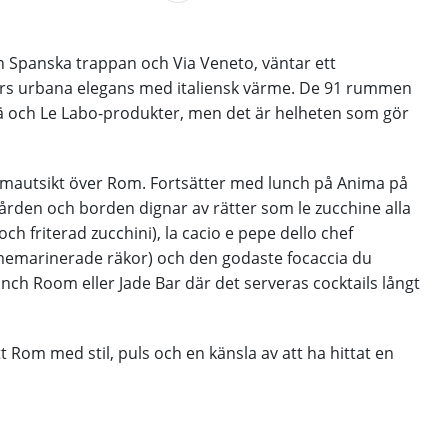
 Spanska trappan och Via Veneto, väntar ett
ers urbana elegans med italiensk värme. De 91 rummen
ä och Le Labo-produkter, men det är helheten som gör
mautsikt över Rom. Fortsätter med lunch på Anima på
ården och borden dignar av rätter som le zucchine alla
h friterad zucchini), la cacio e pepe dello chef
limemarinerade räkor) och den godaste focaccia du
ch Room eller Jade Bar där det serveras cocktails långt
t Rom med stil, puls och en känsla av att ha hittat en