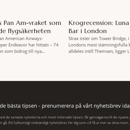
as Pan Am-vraket som
Krogrecension: Lun
de flygsäkerheten
Bar i London
Pan American Airways-
Strax öster om Tower Bridge, i 
pper Endeavor har hittats – 74
Londons mest stämningsfulla 
an som bidrog till nya
alldeles intill Themsen, ligger
er inom det kommersiella
Bar. Här möter en ambitiös vi
 av passagerarflygplanet
som är skapad för att delas – o
vor har återfunnits 610 meter
två är lika med en riktigt fulltr
s yta, drygt 74 år efter
Thames är ett både historiskt
r Puerto Rico. BBC skriver att
och stämningsfullt kvarter. De
aliserades den 2 juni i år med
 de bästa tipsen - prenumerera på vårt nyhetsbrev ida
med de senaste nyheterna och mest initierade tipsen, får genvägarna till de nyaste
r gå. Ett fullkomligt nödvändigt nyhetsbrev för dig som vill få ut mer av dina resor