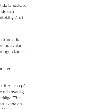
ntida landskap.
ande och
itektbyrån, i
n främst för
erande valar
ntingen kan se
nnit en
skriterierna på
e och ovanlig
rkliga ”The
att skapa en