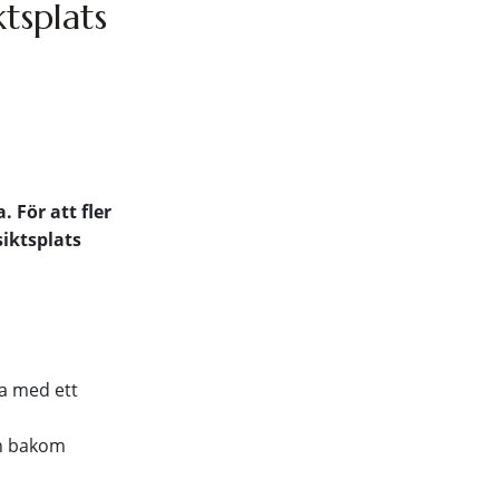
tsplats
 För att fler
siktsplats
a med ett
ch bakom