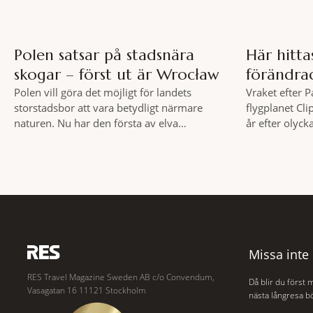
Polen satsar på stadsnära
Här hitt
skogar – först ut är Wrocław
förändra
Polen vill göra det möjligt för landets
Vraket efter 
storstadsbor att vara betydligt närmare
flygplanet Cli
naturen. Nu har den första av elva
år efter olyck
planerade så kallade samhällsskogar invigts
säkerhetsregl
runt Wrocław. Satsningen omfattar totalt
flyget. Vraket
elva större polska städer och ska resultera i
Clipper Endea
vidsträckta, skyddade skogsområden i direkt
under Atlanten
anslutning till urbana miljöer. Tanken är att
olyckan utanfö
fler människor ska kunna promenera,
flygplanet lok
motionera
hjälp
Missa inte
RES Travel Magazine Sweden AB c/o Convendum,
Då blir du först 
Vasagatan 16 11121 Stockholm
nästa långresa bö