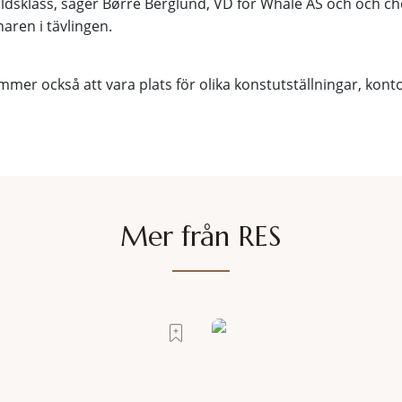
ärldsklass, säger Børre Berglund, VD för Whale AS och och che
aren i tävlingen.
er också att vara plats för olika konstutställningar, konto
Mer från RES