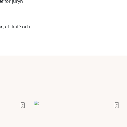
f för juryn
r, ett kafé och