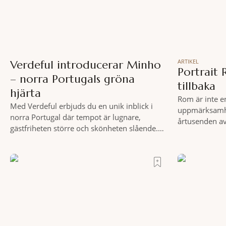
ARTIKEL
Verdeful introducerar Minho
Portrait 
– norra Portugals gröna
tillbaka
hjärta
Rom är inte e
Med Verdeful erbjuds du en unik inblick i
uppmärksamhe
norra Portugal där tempot är lugnare,
årtusenden av
gästfriheten större och skönheten slående.
och espresso 
Till fots eller på cykel, i din takt och med
tycks behärska.
vykortsliknande omgivningar som
från Spanska 
bakgrund, upplever du regionen på bästa
Roma – ett ho
sätt. Följ med på äventyr bland vingårdar,
osannolika bed
marknader och sagolika landskap – detta är
slow travel när det