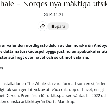
ale – Norges nya mäktiga utsik
2019-11-21
Spara
erar valar den nordligaste delen av den norska ön Andøya.
 av detta naturskådespel byggs just nu en spektakulär ut
ister stå högt över havet och se ut mot valarna.
an
installationen The Whale ska vara formad som en stjärtfen
igt tak som ger intryck av att växa rakt upp ur havet, enligt
et Dezeen. Premiären för utkiktsplatsen väntas bli 2022 o
r den danska arkitektbyrån Dorte Mandrup.