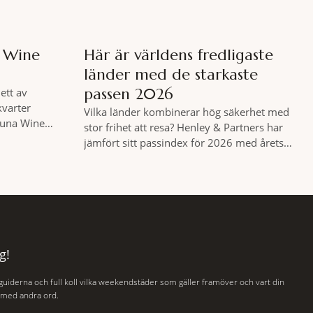
a Wine
Här är världens fredligaste
länder med de starkaste
passen 2026
ett av
kvarter
Vilka länder kombinerar hög säkerhet med
 Luna Wine
stor frihet att resa? Henley & Partners har
nlista en meny
jämfört sitt passindex för 2026 med årets
ch två plus
Global Peace Index, som tas fram av
äff. Shad
Institute for Economics and Peace.
 spännande
Resultatet är en lista över länder som både
 gamla
hör till världens fredligaste och har några av
de mest kraftfulla passen. Trots att
g!
 guiderna och full koll vilka weekendstäder som gäller framöver och vart din
, med andra ord.