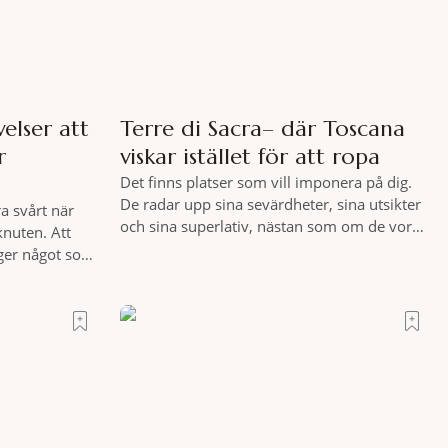
elser att
Terre di Sacra– där Toscana
r
viskar istället för att ropa
Det finns platser som vill imponera på dig.
De radar upp sina sevärdheter, sina utsikter
a svårt när
och sina superlativ, nästan som om de vore
knuten. Att
rädda för att inte räcka till. Och så finns det
 ger något som
Terre di Sacra. En oas som lyckats gömma
tt genuint
sig i ett land som de flesta tror redan är
e att nå det
upptäckt. Jag befinner mig
moni. I en
s som vet