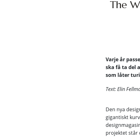
The Wh
Varje år pass
ska få ta del
som låter tur
Text: Elin Fellm
Den nya design
gigantiskt kurv
designmagasin
projektet stå