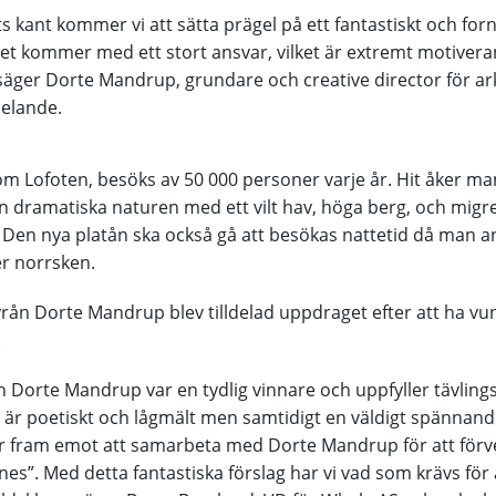
ts kant kommer vi att sätta prägel på ett fantastiskt och for
et kommer med ett stort ansvar, vilket är extremt motiver
säger Dorte Mandrup, grundare och creative director för ark
elande.
m Lofoten, besöks av 50 000 personer varje år. Hit åker ma
n dramatiska naturen med ett vilt hav, höga berg, och migr
Den nya platån ska också gå att besökas nattetid då man a
er norrsken.
ån Dorte Mandrup blev tilldelad uppdraget efter att ha vu
.
ån Dorte Mandrup var en tydlig vinnare och uppfyller tävling
t är poetiskt och lågmält men samtidigt en väldigt spännand
r fram emot att samarbeta med Dorte Mandrup för att förve
es”. Med detta fantastiska förslag har vi vad som krävs för 