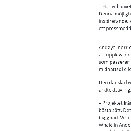
– Här vid have
Denna möjligh
inspirerande, 
ett pressmedd
Andøya, norr o
att uppleva de
som passerar. 
midnattsol ell
Den danska byr
arkitekttävling
– Projektet fr
bästa sätt. De
byggnad. Vi se
Whale in Anden