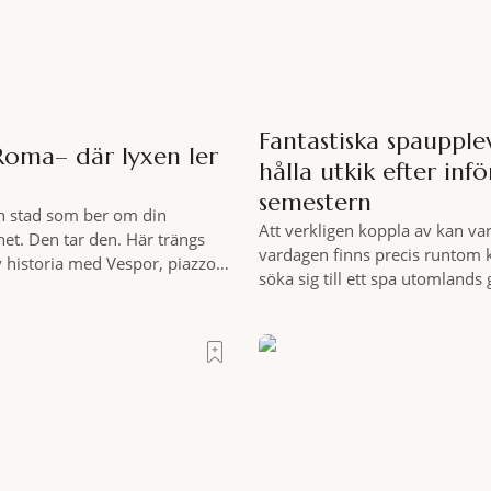
Fantastiska spaupplev
Roma– där lyxen ler
hålla utkik efter infö
semestern
n stad som ber om din
Att verkligen koppla av kan var
t. Den tar den. Här trängs
vardagen finns precis runtom 
 historia med Vespor, piazzor
söka sig till ett spa utomlands
i ett tempo som bara italienare
hemmet sällan kan erbjuda – e
 Mitt i allt detta, ett stenkast
miljöombyte som gör det lättar
trappan, gömmer sig Portrait
där tillståndet av lugn och har
tell som lyckas med den smått
gedigen spamiljö har du proff
riften att
exakt vilka