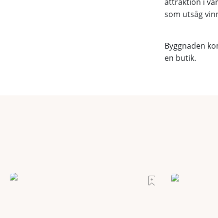
attraktion i v
som utsåg vinn
Byggnaden komm
en butik.