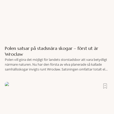
Polen satsar på stadsnära skogar – först ut är
Wrocław
Polen vill göra det möjligt för landets storstadsbor att vara betydligt
närmare naturen. Nu har den första av elva planerade så kallade
samhällsskogar invigts runt Wrocław. Satsningen omfattar totalt elva
större polska städer och ska resultera i vidsträckta, skyddade
skogsområden i direkt anslutning till urbana miljöer. Tanken är att
fler människor ska kunna promenera, motionera