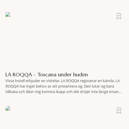
LA ROQQA – Toscana under huden
Vissa hotell erbjuder en vistelse. LA ROQQA regisserar en känsla. LA
ROQQA har inget behov av att presentera sig. Den lutar sig bara
tillbaka och låter mig komma ikapp och det dröjer inte länge innan
jag inser att hotellet har en alldeles egen koreografi. Ovanför Porto
Ercoles pastellfasader, där hamnen rör sig i långsamma bågformer