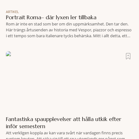
ARTIKEL
Portrait Roma– där lyxen ler tillbaka
Rom är inte en stad som ber om din uppmärksamhet. Den tar den.
Här trängs årtusenden av historia med Vespor, piazzor och espresso
i ett tempo som bara italienare tycks behärska. Mitt i allt detta, ett
stenkast från Spanska trappan, gömmer sig Portrait Roma – ett
hotell som lyckas med den smått osannolika bedriften att
Fantastiska spaupplevelser att hålla utkik efter
inför semestern
Att verkligen koppla av kan vara svårt när vardagen finns precis
runtom knuten. Att söka sig till ett spa utomlands ger något som