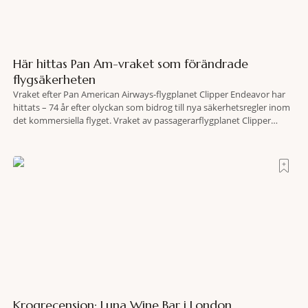
Här hittas Pan Am-vraket som förändrade
flygsäkerheten
Vraket efter Pan American Airways-flygplanet Clipper Endeavor har
hittats – 74 år efter olyckan som bidrog till nya säkerhetsregler inom
det kommersiella flyget. Vraket av passagerarflygplanet Clipper
Endeavor har återfunnits 610 meter under Atlantens yta, drygt 74 år
efter olyckan utanför Puerto Rico. BBC skriver att flygplanet
lokaliserades den 2 juni i år med hjälp
Krogrecension: Luna Wine Bar i London