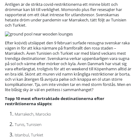
Äntligen är de strikta covid-restriktionerna ett minne blott och
drömmar kan bli till verklighet. Momondo plus fler resesajter har
rapporterat om ett ökat intresse för utlandsresor. Svenskarnas
hetaste dröm under pandemin var Marrakech, tätt följt av Tunisien
och Turkiet.
Efter ko(vid) utsläppet den 9 februari surfade ressugna svenskar raka
vägen in för att kika närmare på framförallt den rosa staden –
Marrakech. Även Tunisien och Turkiet var med bland veckans mest
trendiga destinationer. Svenskarna verkar uppenbarligen vara sugna
på sol och värme efter mörker och kyla. Även Danmark har visat sig
vara efterlängtat, troligtvis för att en weekend till Köpenhamn alltid är
en bra idé. Skönt att muren vid namn krångliga restriktioner är borta,
och vi kan återigen få avnjuta pølse och knäppa en öl utan större
komplikationer. Tja, om inte vinden tar en med storm förstås. Men en
lite blåsig sky är väl en petitess i sammanhanget?
Topp 10 mest eftertraktade destinationerna efter
restriktionerna släppts:
Marrakech, Marocko
Tunis, Tunisien
Istanbul, Turkiet