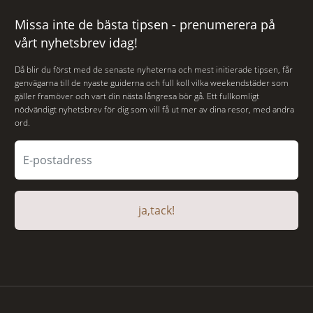
Missa inte de bästa tipsen - prenumerera på
vårt nyhetsbrev idag!
Då blir du först med de senaste nyheterna och mest initierade tipsen, får
genvägarna till de nyaste guiderna och full koll vilka weekendstäder som
gäller framöver och vart din nästa långresa bör gå. Ett fullkomligt
nödvändigt nyhetsbrev för dig som vill få ut mer av dina resor, med andra
ord.
ja,tack!