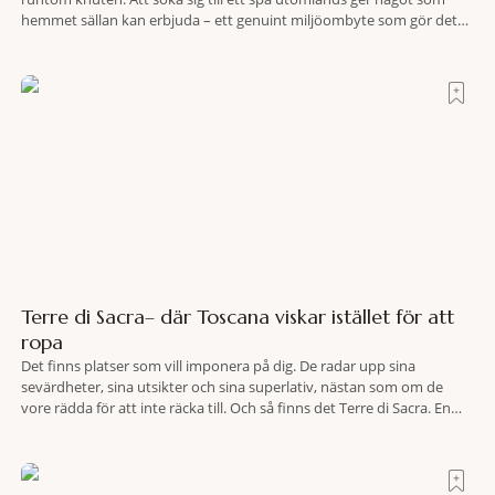
hemmet sällan kan erbjuda – ett genuint miljöombyte som gör det
lättare att nå det där tillståndet av lugn och harmoni. I en gedigen
spamiljö har du proffs som vet exakt vilka
Terre di Sacra– där Toscana viskar istället för att
ropa
Det finns platser som vill imponera på dig. De radar upp sina
sevärdheter, sina utsikter och sina superlativ, nästan som om de
vore rädda för att inte räcka till. Och så finns det Terre di Sacra. En
oas som lyckats gömma sig i ett land som de flesta tror redan är
upptäckt. Jag befinner mig