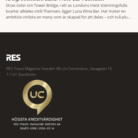
Strax öster om Tower Bridge, i ett av Londons mest stämningsfulla
kvarter alldeles intill Themsen, ligger Luna Wine Bar. Här möter en
ambitiös vinlista en meny som är skapad för att delas – och två plus
två är lika med en riktigt fullträff. Shad Thames är ett både historiskt
spännande och stämningsfullt kvarter. De gamla
RES Travel Magazine Sweden AB c/o Convendum, Vasagatan 16
11121 Stockholm