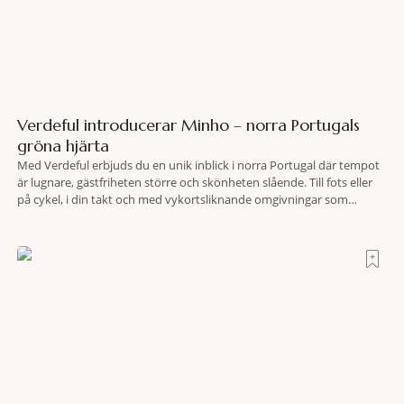
Verdeful introducerar Minho – norra Portugals
gröna hjärta
Med Verdeful erbjuds du en unik inblick i norra Portugal där tempot
är lugnare, gästfriheten större och skönheten slående. Till fots eller
på cykel, i din takt och med vykortsliknande omgivningar som
bakgrund, upplever du regionen på bästa sätt. Följ med på äventyr
bland vingårdar, marknader och sagolika landskap – detta är slow
travel när det