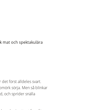
sk mat och spektakulära
r det först alldeles svart.
upmörk sörja. Men så blinkar
d, och sprider snälla