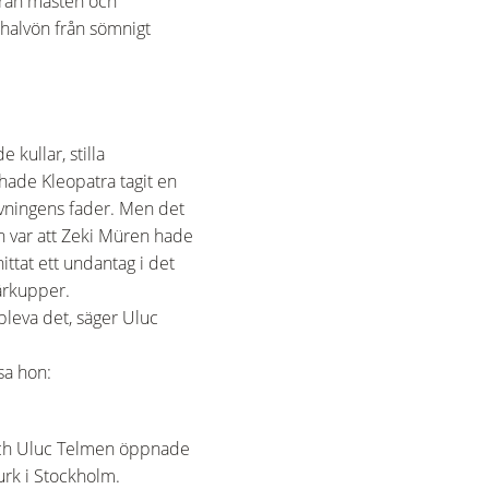
från måsten och
halvön från sömnigt
kullar, stilla
hade Kleopatra tagit en
ivningens fader. Men det
n var att Zeki Müren hade
ttat ett undantag i det
tärkupper.
ppleva det, säger Uluc
a hon:
ge och Uluc Telmen öppnade
urk i Stockholm.