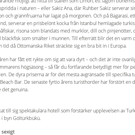
arande möjligt att hitta till ställen som Limon, ett lagom bohemi
idda i naturen – eller Sakiz Ana, där Ruhber Sakiz serverar si
on och grannfruarna har lagat på morgonen. Och på Bagarasi, ett l
lund, serverar en prisbelönt kocka från Istanbul hemlagade turkis
fiskar, risona som blandats med murklor, dill och pinjenötter, 
bläckfisk som smälter i munnen. Till efterrätt blir det en varm 
n tid då Ottomanska Riket sträckte sig en bra bit in i Europa.
har fått ett rykte om sig att vara dyrt – och det är inte ovanlig
marens högsäsong – så får du fortfarande betydligt mer för pe
nien. De dyra priserna är för det mesta avgränsade till specifika t
each Bar. De senaste fyrtio årens turisthorder har förstört en de
e det genuina.
t till sig spektakulära hotell som förstärker upplevelsen av Tur
a i byn Göltürkbükü.
 sexigt