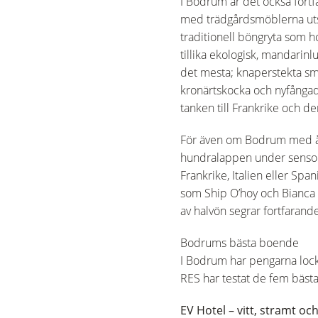
I Bodrum är det också fortf
med trädgårdsmöblerna utspr
traditionell böngryta som h
tillika ekologisk, mandarin
det mesta; knaperstekta små
kronärtskocka och nyfångad 
tanken till Frankrike och de
För även om Bodrum med åren 
hundralappen under sensom
Frankrike, Italien eller Spa
som Ship O’hoy och Bianca B
av halvön segrar fortfarand
Bodrums bästa boende
I Bodrum har pengarna locka
RES har testat de fem bäst
EV Hotel – vitt, stramt och