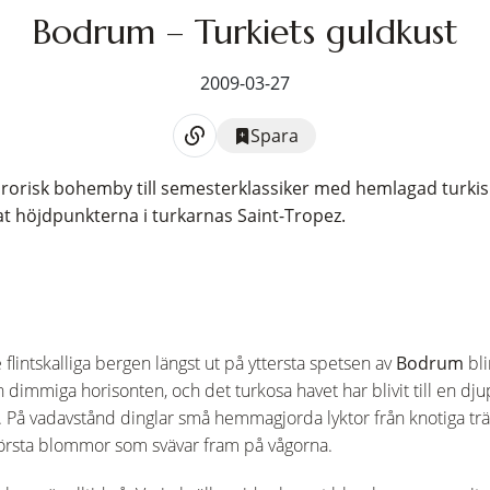
Bodrum – Turkiets guldkust
2009-03-27
Spara
rorisk bohemby till semesterklassiker med hemlagad turki
tat höjdpunkterna i turkarnas Saint-Tropez.
flintskalliga bergen längst ut på yttersta spetsen av
Bodrum
bli
n dimmiga horisonten, och det turkosa havet har blivit till en dj
ig. På vadavstånd dinglar små hemmagjorda lyktor från knotiga trä
 första blommor som svävar fram på vågorna.