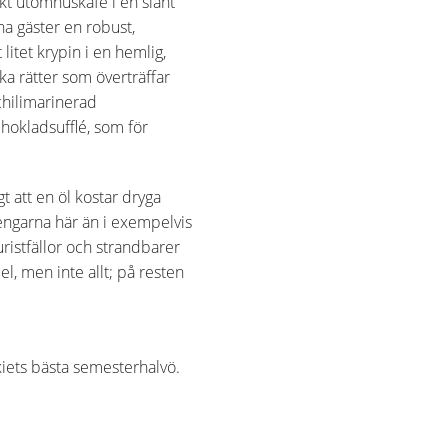
skt utomhuskafé i en slänt
na gäster en robust,
itet krypin i en hemlig,
ka rätter som överträffar
chilimarinerad
chokladsufflé, som för
t att en öl kostar dryga
ngarna här än i exempelvis
uristfällor och strandbarer
l, men inte allt; på resten
kiets bästa semesterhalvö.