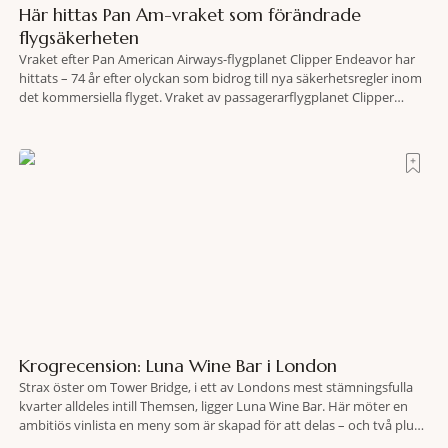
Här hittas Pan Am-vraket som förändrade
flygsäkerheten
Vraket efter Pan American Airways-flygplanet Clipper Endeavor har
hittats – 74 år efter olyckan som bidrog till nya säkerhetsregler inom
det kommersiella flyget. Vraket av passagerarflygplanet Clipper
Endeavor har återfunnits 610 meter under Atlantens yta, drygt 74 år
efter olyckan utanför Puerto Rico. BBC skriver att flygplanet
lokaliserades den 2 juni i år med hjälp
Krogrecension: Luna Wine Bar i London
Strax öster om Tower Bridge, i ett av Londons mest stämningsfulla
kvarter alldeles intill Themsen, ligger Luna Wine Bar. Här möter en
ambitiös vinlista en meny som är skapad för att delas – och två plus
två är lika med en riktigt fullträff. Shad Thames är ett både historiskt