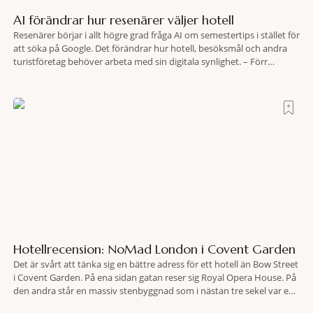
AI förändrar hur resenärer väljer hotell
Resenärer börjar i allt högre grad fråga AI om semestertips i stället för
att söka på Google. Det förändrar hur hotell, besöksmål och andra
turistföretag behöver arbeta med sin digitala synlighet. – Förr
handlade det om sökmotoroptimering. Nu handlar det om att AI ska
förstå vem vi passar för och när den ska rekommendera oss,
Hotellrecension: NoMad London i Covent Garden
Det är svårt att tänka sig en bättre adress för ett hotell än Bow Street
i Covent Garden. På ena sidan gatan reser sig Royal Opera House. På
den andra står en massiv stenbyggnad som i nästan tre sekel var en
plats dit människor släpades mot sin vilja. Här har Oscar Wilde stått