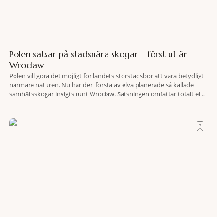
Polen satsar på stadsnära skogar – först ut är
Wrocław
Polen vill göra det möjligt för landets storstadsbor att vara betydligt
närmare naturen. Nu har den första av elva planerade så kallade
samhällsskogar invigts runt Wrocław. Satsningen omfattar totalt elva
större polska städer och ska resultera i vidsträckta, skyddade
skogsområden i direkt anslutning till urbana miljöer. Tanken är att
fler människor ska kunna promenera, motionera