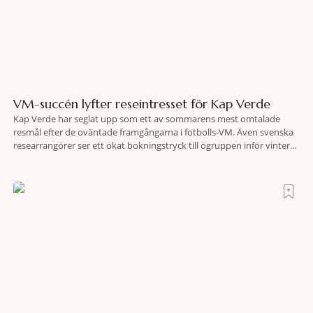
VM-succén lyfter reseintresset för Kap Verde
Kap Verde har seglat upp som ett av sommarens mest omtalade
resmål efter de oväntade framgångarna i fotbolls-VM. Även svenska
researrangörer ser ett ökat bokningstryck till ögruppen inför vintern.
Mellan den 6-17 juli såg Ving den första veckan en ökning på 23
procent i antalet bokningar till Kap Verde-ön Sal jämfört med
motsvarande vecka i