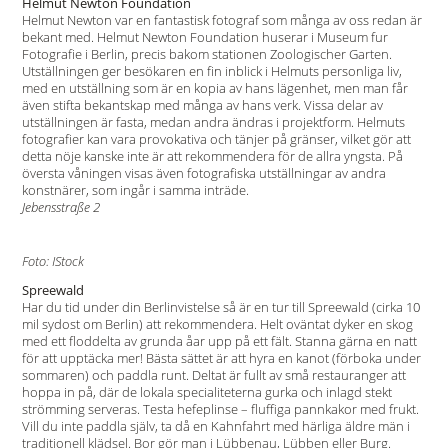
Helmut Newton Foundation
Helmut Newton var en fantastisk fotograf som många av oss redan är
bekant med. Helmut Newton Foundation huserar i Museum fur
Fotografie i Berlin, precis bakom stationen Zoologischer Garten.
Utställningen ger besökaren en fin inblick i Helmuts personliga liv,
med en utställning som är en kopia av hans lägenhet, men man får
även stifta bekantskap med många av hans verk. Vissa delar av
utställningen är fasta, medan andra ändras i projektform. Helmuts
fotografier kan vara provokativa och tänjer på gränser, vilket gör att
detta nöje kanske inte är att rekommendera för de allra yngsta. På
översta våningen visas även fotografiska utställningar av andra
konstnärer, som ingår i samma inträde.
Jebensstraße 2
Foto: IStock
Spreewald
Har du tid under din Berlinvistelse så är en tur till Spreewald (cirka 10
mil sydost om Berlin) att rekommendera. Helt oväntat dyker en skog
med ett floddelta av grunda åar upp på ett fält. Stanna gärna en natt
för att upptäcka mer! Bästa sättet är att hyra en kanot (förboka under
sommaren) och paddla runt. Deltat är fullt av små restauranger att
hoppa in på, där de lokala specialiteterna gurka och inlagd stekt
strömming serveras. Testa hefeplinse – fluffiga pannkakor med frukt.
Vill du inte paddla själv, ta då en Kahnfahrt med härliga äldre män i
traditionell klädsel. Bor gör man i Lübbenau, Lübben eller Burg.