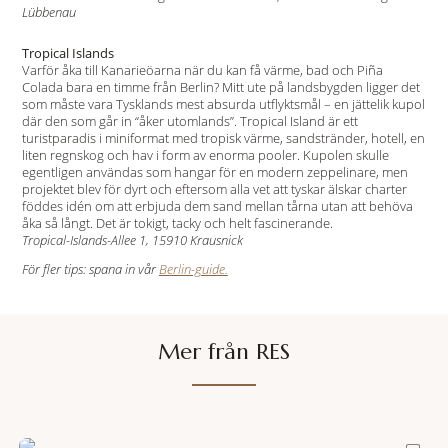
Lübbenau
Tropical Islands
Varför åka till Kanarieöarna när du kan få värme, bad och Piña
Colada bara en timme från Berlin? Mitt ute på landsbygden ligger det
som måste vara Tysklands mest absurda utflyktsmål – en jättelik kupol
där den som går in “åker utomlands”. Tropical Island är ett
turistparadis i miniformat med tropisk värme, sandstränder, hotell, en
liten regnskog och hav i form av enorma pooler. Kupolen skulle
egentligen användas som hangar för en modern zeppelinare, men
projektet blev för dyrt och eftersom alla vet att tyskar älskar charter
föddes idén om att erbjuda dem sand mellan tårna utan att behöva
åka så långt. Det är tokigt, tacky och helt fascinerande.
Tropical-Islands-Allee 1, 15910 Krausnick
För fler tips: spana in vår
Berlin-guide.
Mer från RES