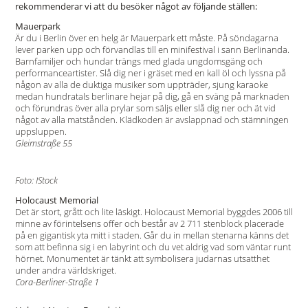
rekommenderar vi att du besöker något av följande ställen:
Mauerpark
Är du i Berlin över en helg är Mauerpark ett måste. På söndagarna
lever parken upp och förvandlas till en minifestival i sann Berlinanda.
Barnfamiljer och hundar trängs med glada ungdomsgäng och
performanceartister. Slå dig ner i gräset med en kall öl och lyssna på
någon av alla de duktiga musiker som uppträder, sjung karaoke
medan hundratals berlinare hejar på dig, gå en sväng på marknaden
och förundras över alla prylar som säljs eller slå dig ner och ät vid
något av alla matstånden. Klädkoden är avslappnad och stämningen
uppsluppen.
Gleimstraße 55
Foto: IStock
Holocaust Memorial
Det är stort, grått och lite läskigt. Holocaust Memorial byggdes 2006 till
minne av förintelsens offer och består av 2 711 stenblock placerade
på en gigantisk yta mitt i staden. Går du in mellan stenarna känns det
som att befinna sig i en labyrint och du vet aldrig vad som väntar runt
hörnet. Monumentet är tänkt att symbolisera judarnas utsatthet
under andra världskriget.
Cora-Berliner-Straße 1