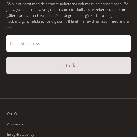
Då blir du först med de senaste nyheterna och mest initierade tipsen, får
genvägarna till de nyaste guiderna och full koll vilka weekendstäder som
gäller framöver och vart din nästa långresa bör gå. Ett fullkomligt
nödvändigt nyhetsbrev för dig som vill få ut mer av dina resor, med andra
ord.
ja,tack!
Om Oss
Annonsera
Integritetspolicy