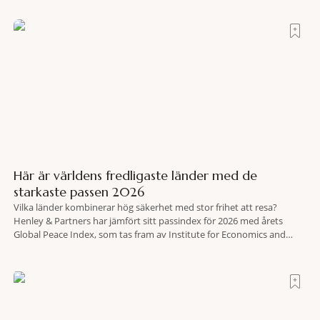
spännande och stämningsfullt kvarter. De gamla
Här är världens fredligaste länder med de
starkaste passen 2026
Vilka länder kombinerar hög säkerhet med stor frihet att resa?
Henley & Partners har jämfört sitt passindex för 2026 med årets
Global Peace Index, som tas fram av Institute for Economics and
Peace. Resultatet är en lista över länder som både hör till världens
fredligaste och har några av de mest kraftfulla passen. Trots att