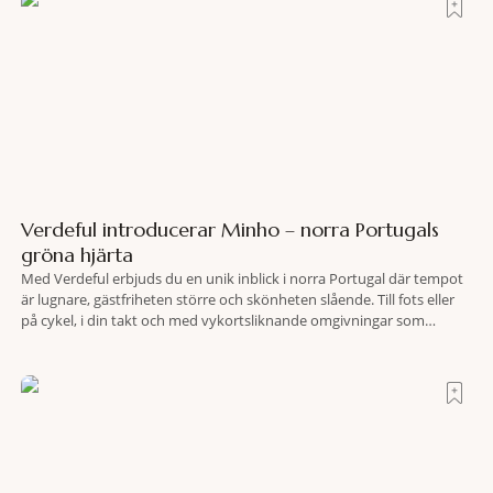
Verdeful introducerar Minho – norra Portugals
gröna hjärta
Med Verdeful erbjuds du en unik inblick i norra Portugal där tempot
är lugnare, gästfriheten större och skönheten slående. Till fots eller
på cykel, i din takt och med vykortsliknande omgivningar som
bakgrund, upplever du regionen på bästa sätt. Följ med på äventyr
bland vingårdar, marknader och sagolika landskap – detta är slow
travel när det