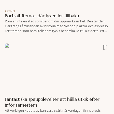
ARTIKEL
Portrait Roma– där lyxen ler tillbaka
Rom är inte en stad som ber om din uppmärksamhet. Den tar den.
Här trängs årtusenden av historia med Vespor, piazzor och espresso
i ett tempo som bara italienare tycks behärska. Mitt i allt detta, ett
stenkast från Spanska trappan, gömmer sig Portrait Roma – ett
hotell som lyckas med den smått osannolika bedriften att
Fantastiska spaupplevelser att hålla utkik efter
inför semestern
Att verkligen koppla av kan vara svårt när vardagen finns precis