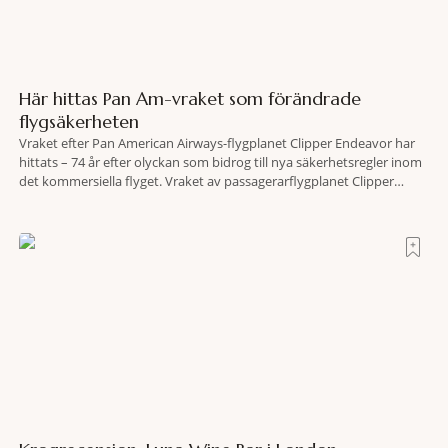
Här hittas Pan Am-vraket som förändrade
flygsäkerheten
Vraket efter Pan American Airways-flygplanet Clipper Endeavor har
hittats – 74 år efter olyckan som bidrog till nya säkerhetsregler inom
det kommersiella flyget. Vraket av passagerarflygplanet Clipper
Endeavor har återfunnits 610 meter under Atlantens yta, drygt 74 år
efter olyckan utanför Puerto Rico. BBC skriver att flygplanet
lokaliserades den 2 juni i år med hjälp