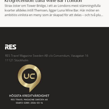
Krogrecension: Luna Wine Bar i London
Strax öster om Tower Bridge, i ett av Londons mest stämningsfulla
kvarter alldeles intill Themsen, ligger Luna Wine Bar. Här möter en
ambitiös vinlista en meny som är skapad för att delas – och två plus
två är lika med en riktigt fullträff. Shad Thames är ett både historiskt
spännande och stämningsfullt kvarter. De gamla
RES Travel Magazine Sweden AB c/o Convendum, Vasagatan 16
11121 Stockholm