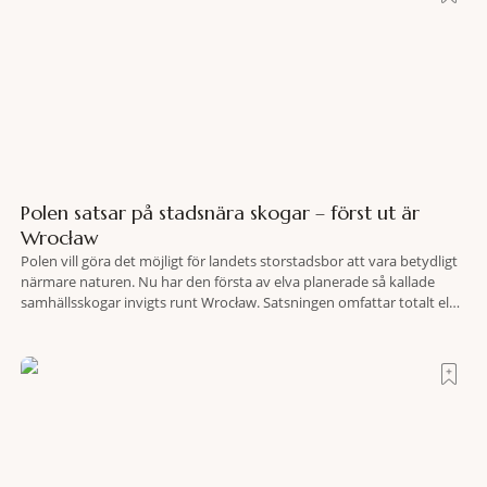
Polen satsar på stadsnära skogar – först ut är
Wrocław
Polen vill göra det möjligt för landets storstadsbor att vara betydligt
närmare naturen. Nu har den första av elva planerade så kallade
samhällsskogar invigts runt Wrocław. Satsningen omfattar totalt elva
större polska städer och ska resultera i vidsträckta, skyddade
skogsområden i direkt anslutning till urbana miljöer. Tanken är att
fler människor ska kunna promenera, motionera