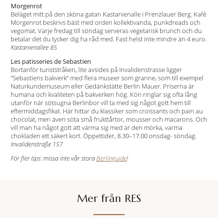
Morgenrot
Beläget mitt på den sköna gatan Kastanienalle i Prenzlauer Berg. Kafé
Morgenrot beskrivs bäst med orden kollektivanda, punkdreads och
vegomat. Varje fredag till söndag serveras vegetarisk brunch och du
betalar det du tycker dig ha råd med. Fast helst inte mindre än 4 euro.
Kastanienallee 85
Les patisseries de Sebastien
Bortanför turiststråken, lite avsides på Invalidenstrasse ligger
”Sebastiens bakverk” med flera museer som granne, som till exempel
Naturkundemuseum eller Gedänkstätte Berlin Mauer. Priserna är
humana och kvaliteten på bakverken hög. Kön ringlar sig ofta lång
utanför när sötsugna Berlinbor vill ta med sig något gott hem till
eftermiddagsfikat. Här hittar du klassiker som croissants och pain au
chocolat, men även söta små frukttårtor, mousser och macarons. Och
vill man ha något gott att värma sig med är den mörka, varma
chokladen ett säkert kort. Öppettider, 8.30–17.00 onsdag- söndag.
Invalidenstraße 157
För fler tips: missa inte vår stora
Berlinguide
!
Mer från RES