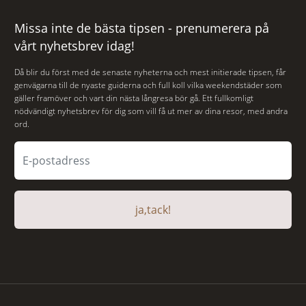
Missa inte de bästa tipsen - prenumerera på
vårt nyhetsbrev idag!
Då blir du först med de senaste nyheterna och mest initierade tipsen, får
genvägarna till de nyaste guiderna och full koll vilka weekendstäder som
gäller framöver och vart din nästa långresa bör gå. Ett fullkomligt
nödvändigt nyhetsbrev för dig som vill få ut mer av dina resor, med andra
ord.
ja,tack!