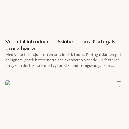
Verdeful introducerar Minho – norra Portugals
gröna hjärta
Med Verdeful erbjuds du en unik inblick i norra Portugal där tempot
är lugnare, gästfriheten större och skönheten slående. Till fots eller
på cykel, i din takt och med vykortsliknande omgivningar som
bakgrund, upplever du regionen på bästa sätt. Följ med på äventyr
bland vingårdar, marknader och sagolika landskap – detta är slow
travel när det