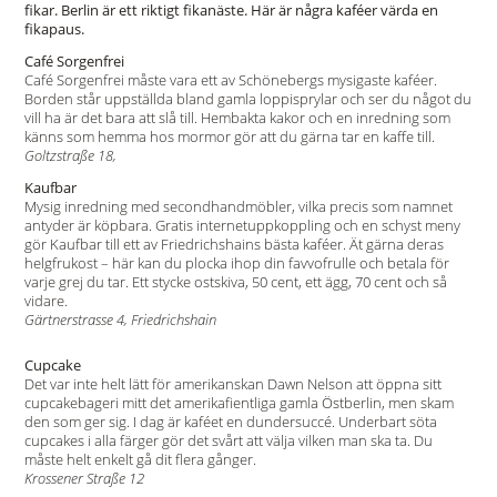
fikar. Berlin är ett riktigt fikanäste. Här är några kaféer värda en
fikapaus.
Café Sorgenfrei
Café Sorgenfrei måste vara ett av Schönebergs mysigaste kaféer.
Borden står uppställda bland gamla loppisprylar och ser du något du
vill ha är det bara att slå till. Hembakta kakor och en inredning som
känns som hemma hos mormor gör att du gärna tar en kaffe till.
Goltzstraße 18,
Kaufbar
Mysig inredning med secondhandmöbler, vilka precis som namnet
antyder är köpbara. Gratis internetuppkoppling och en schyst meny
gör Kaufbar till ett av Friedrichshains bästa kaféer. Ät gärna deras
helgfrukost – här kan du plocka ihop din favvofrulle och betala för
varje grej du tar. Ett stycke ostskiva, 50 cent, ett ägg, 70 cent och så
vidare.
Gärtnerstrasse 4, Friedrichshain
Cupcake
Det var inte helt lätt för amerikanskan Dawn Nelson att öppna sitt
cupcakebageri mitt det amerikafientliga gamla Östberlin, men skam
den som ger sig. I dag är kaféet en dundersuccé. Underbart söta
cupcakes i alla färger gör det svårt att välja vilken man ska ta. Du
måste helt enkelt gå dit flera gånger.
Krossener Straße 12