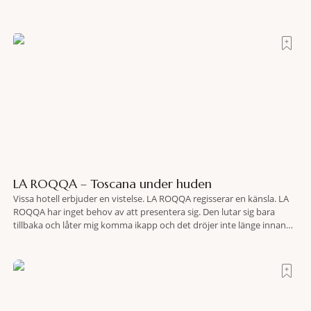
LA ROQQA – Toscana under huden
Vissa hotell erbjuder en vistelse. LA ROQQA regisserar en känsla. LA
ROQQA har inget behov av att presentera sig. Den lutar sig bara
tillbaka och låter mig komma ikapp och det dröjer inte länge innan
jag inser att hotellet har en alldeles egen koreografi. Ovanför Porto
Ercoles pastellfasader, där hamnen rör sig i långsamma bågformer