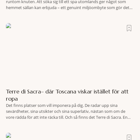
runtom knuten. Att söka sig till ett spa utomlands ger något som
hemmet sällan kan erbjuda – ett genuint miljöombyte som gör det
lättare att nå det där tillståndet av lugn och harmoni. I en gedigen
spamiljö har du proffs som vet exakt vilka
Terre di Sacra– där Toscana viskar istället för att
ropa
Det finns platser som vill imponera på dig. De radar upp sina
sevärdheter, sina utsikter och sina superlativ, nästan som om de
vore rädda för att inte räcka till. Och så finns det Terre di Sacra. En
oas som lyckats gömma sig i ett land som de flesta tror redan är
upptäckt. Jag befinner mig