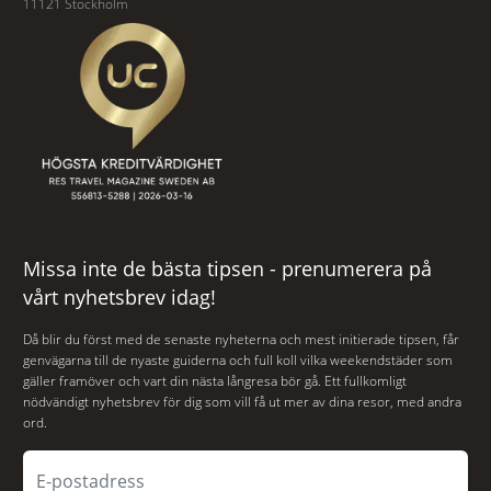
11121 Stockholm
Missa inte de bästa tipsen - prenumerera på
vårt nyhetsbrev idag!
Då blir du först med de senaste nyheterna och mest initierade tipsen, får
genvägarna till de nyaste guiderna och full koll vilka weekendstäder som
gäller framöver och vart din nästa långresa bör gå. Ett fullkomligt
nödvändigt nyhetsbrev för dig som vill få ut mer av dina resor, med andra
ord.