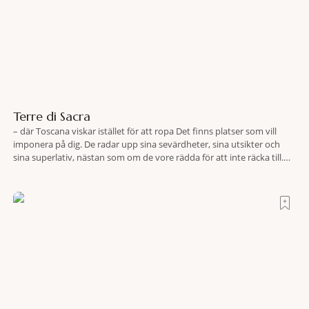
Terre di Sacra
– där Toscana viskar istället för att ropa Det finns platser som vill
imponera på dig. De radar upp sina sevärdheter, sina utsikter och
sina superlativ, nästan som om de vore rädda för att inte räcka till.
Och så finns det Terre di Sacra. En oas som lyckats gömma sig i ett
land som de