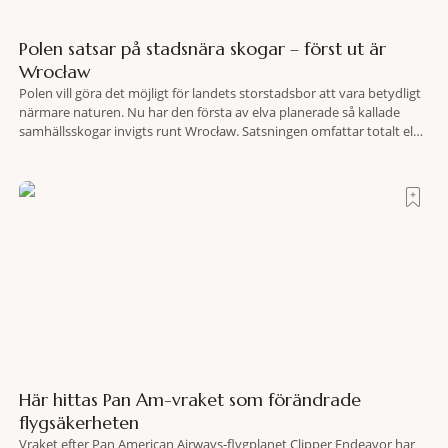
Polen satsar på stadsnära skogar – först ut är
Wrocław
Polen vill göra det möjligt för landets storstadsbor att vara betydligt
närmare naturen. Nu har den första av elva planerade så kallade
samhällsskogar invigts runt Wrocław. Satsningen omfattar totalt elva
större polska städer och ska resultera i vidsträckta, skyddade
skogsområden i direkt anslutning till urbana miljöer. Tanken är att
fler människor ska kunna promenera, motionera
Här hittas Pan Am-vraket som förändrade
flygsäkerheten
Vraket efter Pan American Airways-flygplanet Clipper Endeavor har