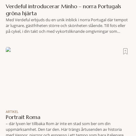
Verdeful introducerar Minho – norra Portugals
gröna hjärta
Med Verdeful erbjuds du en unik inblick i norra Portugal där tempot
är lugnare, gästfriheten större och skönheten slående. Till fots eller
på cykel, i din takt och med vykortsliknande omgivningar som
bakgrund, upplever du regionen på bästa sätt. Följ med på äventyr
bland vingårdar, marknader och sagolika landskap – detta är slow
travel när det
ARTIKEL
Portrait Roma
– där lyxen ler tillbaka Rom är inte en stad som ber om din
uppmärksamhet. Den tar den. Här trängs årtusenden av historia
med Vespor, piazzor och espresso i ett tempo som bara italienare