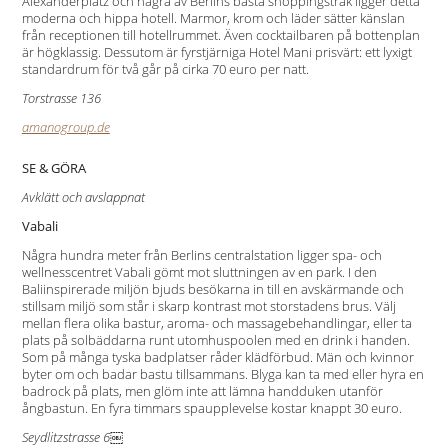
Alexanderplatz och några av Berlins bästa shoppingstråk ligger detta
moderna och hippa hotell. Marmor, krom och läder sätter känslan
från receptionen till hotellrummet. Även cocktailbaren på bottenplan
är högklassig. Dessutom är fyrstjärniga Hotel Mani prisvärt: ett lyxigt
standardrum för två går på cirka 70 euro per natt.
Torstrasse 136
amanogroup.de
SE & GÖRA
Avklätt och avslappnat
Vabali
Några hundra meter från Berlins centralstation ligger spa- och
wellnesscentret Vabali gömt mot sluttningen av en park. I den
Baliinspirerade miljön bjuds besökarna in till en avskärmande och
stillsam miljö som står i skarp kontrast mot storstadens brus. Välj
mellan flera olika bastur, aroma- och massagebehandlingar, eller ta
plats på solbäddarna runt utomhuspoolen med en drink i handen.
Som på många tyska badplatser råder klädförbud. Män och kvinnor
byter om och badar bastu tillsammans. Blyga kan ta med eller hyra en
badrock på plats, men glöm inte att lämna handduken utanför
ångbastun. En fyra timmars spaupplevelse kostar knappt 30 euro.
Seydlitzstrasse 6￼