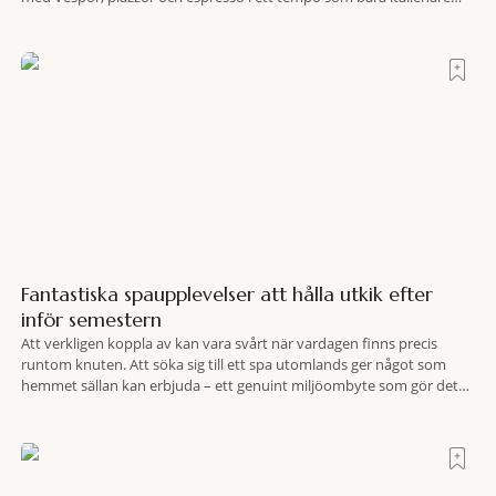
tycks behärska. Mitt i allt detta, ett stenkast från Spanska trappan,
gömmer sig Portrait Roma – ett hotell som lyckas med
Fantastiska spaupplevelser att hålla utkik efter
inför semestern
Att verkligen koppla av kan vara svårt när vardagen finns precis
runtom knuten. Att söka sig till ett spa utomlands ger något som
hemmet sällan kan erbjuda – ett genuint miljöombyte som gör det
lättare att nå det där tillståndet av lugn och harmoni. I en gedigen
spamiljö har du proffs som vet exakt vilka