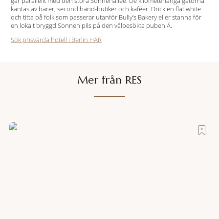
går parallellt med den stora Sonnenallee. De kilometerlånga gatorna
kantas av barer, second hand-butiker och kaféer. Drick en flat white
och titta på folk som passerar utanför Bully’s Bakery eller stanna för
en lokalt bryggd Sonnen pils på den välbesökta puben Ä.
Sök prisvärda hotell i Berlin HÄR
Mer från RES