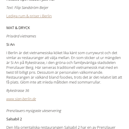
Text: Filip Sandström Beijer
Lediga rum & priser i Berlin
MAT & DRYCK
Prisvärd vietnames
Si An
I Berlin är det vietnamesiska köket lika känt som currywurst och det
vimlar av restauranger att välja mellan. En som sticker ut ur mängden
är Si An på Rykestrasse, i den gröna och familjevänliga stadsdelen
Prenzlauer Berg. Här serveras traditionell vietnamesisk mat med en
twist till billigt pris. Dessutom är personalen välkomnande.
Restaurangen är välkänd bland foodies, trots det är det relativt lätt att
få plats. Glöm inte att inleda måltiden med sommarrullar.
Rykestrasse 36
www.sian-berlin.de
Prenzlauers mysigaste uteservering
Salsabil 2
Den lilla orientaliska restaurangen Salsabil 2 har en av Prenzlauer