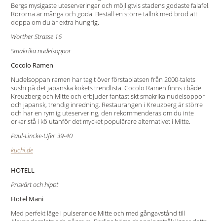
Bergs mysigaste uteserveringar och möjligtvis stadens godaste falafel.
Rörorna är många och goda. Beställ en större tallrik med bröd att
doppa om du är extra hungrig.
Wörther Strasse 16
Smakrika nudelsoppor
Cocolo Ramen
Nudelsoppan ramen har tagit över förstaplatsen från 2000-talets
sushi på det japanska kökets trendlista. Cocolo Ramen finns i både
Kreuzberg och Mitte och erbjuder fantastiskt smakrika nudelsoppor
och japansk, trendig inredning. Restaurangen i Kreuzberg är större
och har en rymlig uteservering, den rekommenderas om du inte
orkar stå i kö utanför det mycket populärare alternativet i Mitte.
Paul-Lincke-Ufer 39-40
kuchi.de
HOTELL
Prisvärt och hippt
Hotel Mani
Med perfekt läge i pulserande Mitte och med gångavstånd till