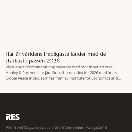
Här är världens fredligaste länder med de
starkaste passen 2026
Vilka länder kombinerar hög säkerhet med stor frihet att resa?
Henley & Partners har jämfört sitt passindex för 2026 med årets
Global Peace Index, som tas fram av Institute for Economics and
Peace. Resultatet är en lista över länder som både hör till världens
fredligaste och har några av de mest kraftfulla passen. Trots att
RES Travel Magazine Sweden AB c/o Convendum, Vasagatan 16