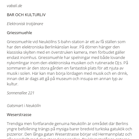
vabali.de
BAR OCH KULTURLIV
Elektronisk trotjänare
Griessmuehle
Griessmuehle vid Neuköllns S-bahn-station är ett av få ställen som
har den elektroniska Berlinkänslan kvar. På dörren hänger den
klassiska skylten med en överstruken kamera, men förbudet gäller
endast inomhus. Griessmuehle har spelningar med både lovande
nykomlingar inom den elektroniska musiken och rutinerade DJ:s. På
sommaren är den stora gården en fantastisk plats för att njuta av
musik i solen. Här kan man börja lördagen med musik och en drink,
innan det är dags att gå på museum och insupa en annan typ av
kultur.
Sonnenallee 221
Gatsmart i Neukölln
Weserstrasse
Trendiga men fortfarande genuina Neukölln är området där Berlins
yngre befolkning trängs på mysiga barer bredvid turkiska gatukök och
pizzerior. Den långa gatan Weserstrasse börjar vid Hermannplatz och