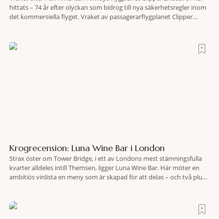
hittats – 74 år efter olyckan som bidrog till nya säkerhetsregler inom
det kommersiella flyget. Vraket av passagerarflygplanet Clipper
Endeavor har återfunnits 610 meter under Atlantens yta, drygt 74 år
efter olyckan utanför Puerto Rico. BBC skriver att flygplanet
lokaliserades den 2 juni i år med hjälp
Krogrecension: Luna Wine Bar i London
Strax öster om Tower Bridge, i ett av Londons mest stämningsfulla
kvarter alldeles intill Themsen, ligger Luna Wine Bar. Här möter en
ambitiös vinlista en meny som är skapad för att delas – och två plus
två är lika med en riktigt fullträff. Shad Thames är ett både historiskt
spännande och stämningsfullt kvarter. De gamla