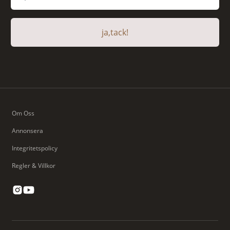
ja,tack!
Om Oss
Annonsera
Integritetspolicy
Regler & Villkor