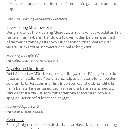
besökare, är antalet bokade hotellnätterna många – och standarden
hög.
Foto: The Flushing Meadows / Pressbild.
The Flushing Meadows Bar
Designhotellet The Flushing Meadows är mer skönt avkopplat än fint i
kanten. Från takbaren har du utsikt över floden Isar, minglar med
både övernattande gäster och Münchenbor innan kvällen drar
vidare. Drinkarna är innovativa och håller hög klass.
Fraunhoferstraße 32
www.flushingmeadowshotel.com
Bayerischer Hof Hotel
Det här är ett av Münchens mest anrika lyxhotell. På dagen kan du
njuta av en svalkande Aperol Spritz följt av en lättare lunch på den
soldränkta takterassen intill fina Blue Spa. Kvällstid skiner stilfulla
Falk’s Bar starkare än så gott som alla andra barer i stan, med sitt
karaktäristiska blå ljus som träffar den vita stuckaturen och alla
speglar. Det är sofistikerat och snyggt.
Promenadeplatz 2–6
www.bayerischerhof.de
Kempinski
Femstjärniga hotellet Kempinskis bar har klassiskt stilfull inredning