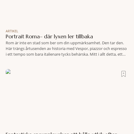
ARTIKEL
Portrait Roma– där lyxen ler tillbaka
Rom är inte en stad som ber om din uppmärksamhet. Den tar den.
Här trängs årtusenden av historia med Vespor, piazzor och espresso
i ett tempo som bara italienare tycks behärska. Mitt i allt detta, ett
stenkast från Spanska trappan, gömmer sig Portrait Roma – ett
hotell som lyckas med den smått osannolika bedriften att