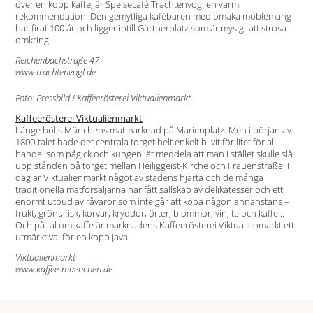
över en kopp kaffe, är Speisecafé Trachtenvogl en varm
rekommendation. Den gemytliga kafébaren med omaka möblemang
har firat 100 år och ligger intill Gärtnerplatz som är mysigt att strosa
omkring i.
Reichenbachstraße 47
www.trachtenvogl.de
Foto: Pressbild
/
Kaffeerösterei Viktualienmarkt.
Kaffeerösterei Viktualienmarkt
Länge hölls Münchens matmarknad på Marienplatz. Men i början av
1800-talet hade det centrala torget helt enkelt blivit för litet för all
handel som pågick och kungen lät meddela att man i stället skulle slå
upp stånden på torget mellan Heiliggeist-Kirche och Frauenstraße. I
dag är Viktualienmarkt något av stadens hjärta och de många
traditionella matförsäljarna har fått sällskap av delikatesser och ett
enormt utbud av råvaror som inte går att köpa någon annanstans –
frukt, grönt, fisk, korvar, kryddor, örter, blommor, vin, te och kaffe…
Och på tal om kaffe är marknadens Kaffeerösterei Viktualienmarkt ett
utmärkt val för en kopp java.
Viktualienmarkt
www.kaffee-muenchen.de