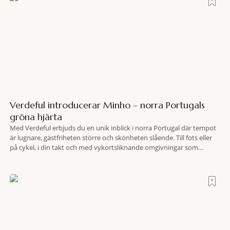
Verdeful introducerar Minho – norra Portugals
gröna hjärta
Med Verdeful erbjuds du en unik inblick i norra Portugal där tempot
är lugnare, gästfriheten större och skönheten slående. Till fots eller
på cykel, i din takt och med vykortsliknande omgivningar som
bakgrund, upplever du regionen på bästa sätt. Följ med på äventyr
bland vingårdar, marknader och sagolika landskap – detta är slow
travel när det