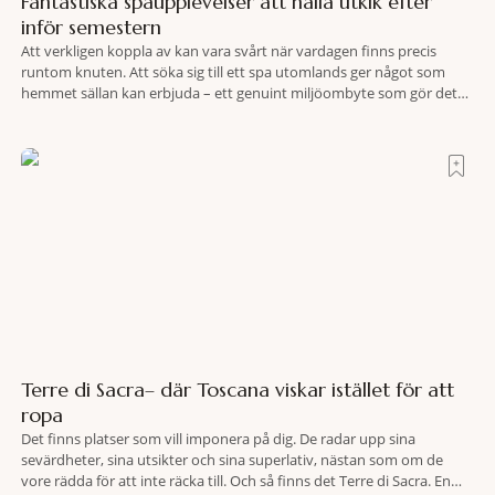
Fantastiska spaupplevelser att hålla utkik efter
inför semestern
Att verkligen koppla av kan vara svårt när vardagen finns precis
runtom knuten. Att söka sig till ett spa utomlands ger något som
hemmet sällan kan erbjuda – ett genuint miljöombyte som gör det
lättare att nå det där tillståndet av lugn och harmoni. I en gedigen
spamiljö har du proffs som vet exakt vilka
Terre di Sacra– där Toscana viskar istället för att
ropa
Det finns platser som vill imponera på dig. De radar upp sina
sevärdheter, sina utsikter och sina superlativ, nästan som om de
vore rädda för att inte räcka till. Och så finns det Terre di Sacra. En