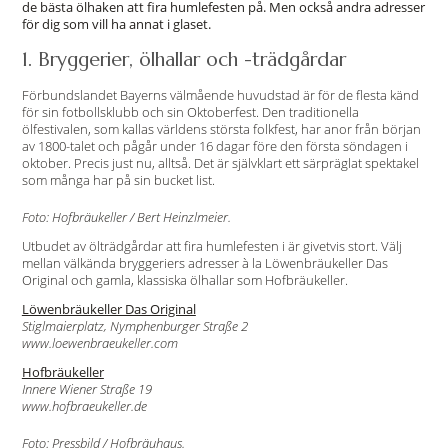
de bästa ölhaken att fira humlefesten på. Men också andra adresser
för dig som vill ha annat i glaset.
1. Bryggerier, ölhallar och -trädgårdar
Förbundslandet Bayerns välmående huvudstad är för de flesta känd
för sin fotbollsklubb och sin Oktoberfest. Den traditionella
ölfestivalen, som kallas världens största folkfest, har anor från början
av 1800-talet och pågår under 16 dagar före den första söndagen i
oktober. Precis just nu, alltså. Det är självklart ett särpräglat spektakel
som många har på sin bucket list.
Foto: Hofbräukeller / Bert Heinzlmeier.
Utbudet av ölträdgårdar att fira humlefesten i är givetvis stort. Välj
mellan välkända bryggeriers adresser à la Löwenbräukeller Das
Original och gamla, klassiska ölhallar som Hofbräukeller.
Löwenbräukeller Das Original
Stiglmaierplatz, Nymphenburger Straße 2
www.loewenbraeukeller.com
Hofbräukeller
Innere Wiener Straße 19
www.hofbraeukeller.de
Foto: Pressbild / Hofbräuhaus.