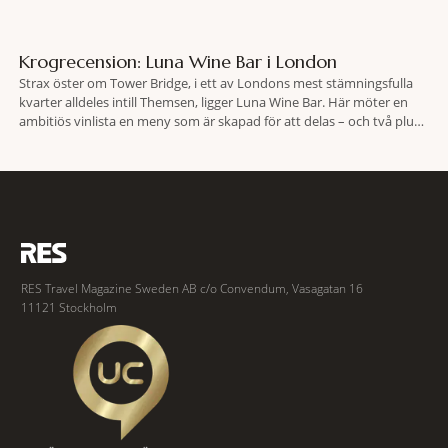
Krogrecension: Luna Wine Bar i London
Strax öster om Tower Bridge, i ett av Londons mest stämningsfulla
kvarter alldeles intill Themsen, ligger Luna Wine Bar. Här möter en
ambitiös vinlista en meny som är skapad för att delas – och två plus
två är lika med en riktigt fullträff. Shad Thames är ett både historiskt
spännande och stämningsfullt kvarter. De gamla
RES Travel Magazine Sweden AB c/o Convendum, Vasagatan 16
11121 Stockholm