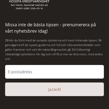
Missa inte de bästa tipsen - prenumerera på
vårt nyhetsbrev idag!
Då blir du först med de senaste nyheterna och mest initierade tipsen, får
genvägarna till de nyaste guiderna och full koll vilka weekendstäder som
gäller framöver och vart din nästa långresa bör gå. Ett fullkomligt
nödvändigt nyhetsbrev för dig som vill få ut mer av dina resor, med andra
ord.
ja,tack!