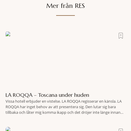
Mer från RES
LA ROQQA – Toscana under huden
Vissa hotell erbjuder en vistelse. LA ROQQA regisserar en känsla. LA
ROQQA har inget behov av att presentera sig. Den lutar sig bara
tillbaka och låter mig komma ikapp och det dröjer inte länge innan
jag inser att hotellet har en alldeles egen koreografi. Ovanför Porto
Ercoles pastellfasader, där hamnen rör sig i långsamma bågformer