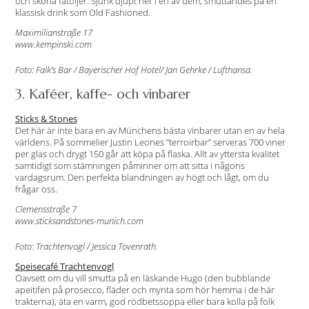
och sköna fåtöljer. Sjunk djupt ner i en av dem, smuttandes på en
klassisk drink som Old Fashioned.
Maximilianstraße 17
www.kempinski.com
Foto: Falk’s Bar / Bayerischer Hof Hotel/ Jan Gehrke / Lufthansa.
3. Kaféer, kaffe- och vinbarer
Sticks & Stones
Det här är inte bara en av Münchens bästa vinbarer utan en av hela
världens. På sommelier Justin Leones ”terroirbar” serveras 700 viner
per glas och drygt 150 går att köpa på flaska. Allt av yttersta kvalitet
samtidigt som stämningen påminner om att sitta i någons
vardagsrum. Den perfekta blandningen av högt och lågt, om du
frågar oss.
Clemensstraße 7
www.sticksandstones-munich.com
Foto: Trachtenvogl / Jessica Tovenrath.
Speisecafé Trachtenvogl
Oavsett om du vill smutta på en läskande Hugo (den bubblande
apeitifen på prosecco, fläder och mynta som hör hemma i de här
trakterna), äta en varm, god rödbetssoppa eller bara kolla på folk