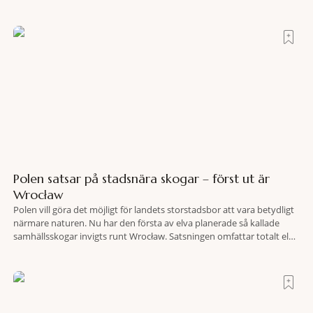
oas som lyckats gömma sig i ett land som de flesta tror redan är
upptäckt. Jag befinner mig
Polen satsar på stadsnära skogar – först ut är
Wrocław
Polen vill göra det möjligt för landets storstadsbor att vara betydligt
närmare naturen. Nu har den första av elva planerade så kallade
samhällsskogar invigts runt Wrocław. Satsningen omfattar totalt elva
större polska städer och ska resultera i vidsträckta, skyddade
skogsområden i direkt anslutning till urbana miljöer. Tanken är att
fler människor ska kunna promenera, motionera