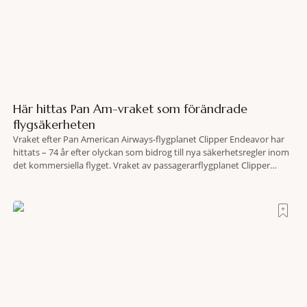
Här hittas Pan Am-vraket som förändrade
flygsäkerheten
Vraket efter Pan American Airways-flygplanet Clipper Endeavor har
hittats – 74 år efter olyckan som bidrog till nya säkerhetsregler inom
det kommersiella flyget. Vraket av passagerarflygplanet Clipper
Endeavor har återfunnits 610 meter under Atlantens yta, drygt 74 år
efter olyckan utanför Puerto Rico. BBC skriver att flygplanet
lokaliserades den 2 juni i år med hjälp