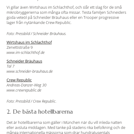
Vi gillar även Wirtshaus im Schlachthof, och slår ett slag för de små
mikrobryggerierna som många ofta missar. Testa familjen Schneiders
goda veteöl på Schneider Bräuhaus eller en Trooper progressive
lager från nytänkande Crew Republic.
Foto: Pressbild / Schneider Bräuhaus.
Wirtshaus im Schlachthof
Zenettistraße 9
www.im-schlachthof.de
Schneider Bräuhaus
Tal 7
www.schneider-brauhaus.de
Crew Republic
Andreas-Danzer-Weg 30
www.crewrepublic.de
Foto: Pressbild / Crew Republic.
2. De bästa hotellbarerna
Det är hotellbarerna som gäller i München när du vill inleda natten
eller avsluta middagen. Med tanke på stadens rika befolkning och de
många internationella mässorna som drar hundratusentals