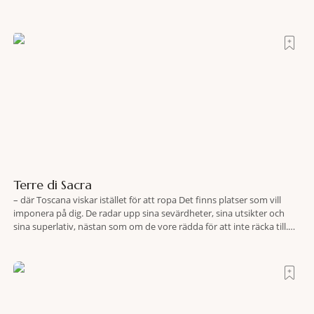
Terre di Sacra
– där Toscana viskar istället för att ropa Det finns platser som vill
imponera på dig. De radar upp sina sevärdheter, sina utsikter och
sina superlativ, nästan som om de vore rädda för att inte räcka till.
Och så finns det Terre di Sacra. En oas som lyckats gömma sig i ett
land som de