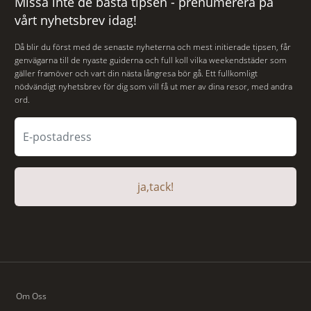
Missa inte de bästa tipsen - prenumerera på
vårt nyhetsbrev idag!
Då blir du först med de senaste nyheterna och mest initierade tipsen, får
genvägarna till de nyaste guiderna och full koll vilka weekendstäder som
gäller framöver och vart din nästa långresa bör gå. Ett fullkomligt
nödvändigt nyhetsbrev för dig som vill få ut mer av dina resor, med andra
ord.
ja,tack!
Om Oss