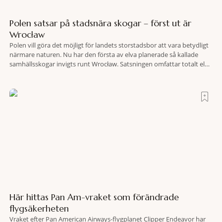
Polen satsar på stadsnära skogar – först ut är
Wrocław
Polen vill göra det möjligt för landets storstadsbor att vara betydligt
närmare naturen. Nu har den första av elva planerade så kallade
samhällsskogar invigts runt Wrocław. Satsningen omfattar totalt elva
större polska städer och ska resultera i vidsträckta, skyddade
skogsområden i direkt anslutning till urbana miljöer. Tanken är att
fler människor ska kunna promenera, motionera
Här hittas Pan Am-vraket som förändrade
flygsäkerheten
Vraket efter Pan American Airways-flygplanet Clipper Endeavor har