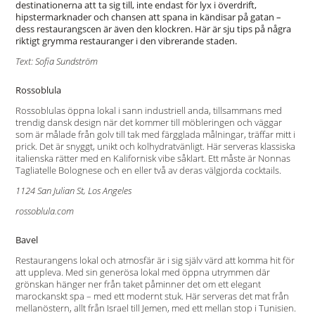
destinationerna att ta sig till, inte endast för lyx i överdrift,
hipstermarknader och chansen att spana in kändisar på gatan –
dess restaurangscen är även den klockren. Här är sju tips på några
riktigt grymma restauranger i den vibrerande staden.
Text: Sofia Sundström
Rossoblula
Rossoblulas öppna lokal i sann industriell anda, tillsammans med
trendig dansk design när det kommer till möbleringen och väggar
som är målade från golv till tak med färgglada målningar, träffar mitt i
prick. Det är snyggt, unikt och kolhydratvänligt. Här serveras klassiska
italienska rätter med en Kalifornisk vibe såklart. Ett måste är Nonnas
Tagliatelle Bolognese och en eller två av deras välgjorda cocktails.
1124 San Julian St, Los Angeles
rossoblula.com
Bavel
Restaurangens lokal och atmosfär är i sig själv värd att komma hit för
att uppleva. Med sin generösa lokal med öppna utrymmen där
grönskan hänger ner från taket påminner det om ett elegant
marockanskt spa – med ett modernt stuk. Här serveras det mat från
mellanöstern, allt från Israel till Jemen, med ett mellan stop i Tunisien.