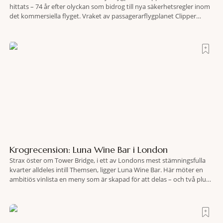
hittats – 74 år efter olyckan som bidrog till nya säkerhetsregler inom
det kommersiella flyget. Vraket av passagerarflygplanet Clipper
Endeavor har återfunnits 610 meter under Atlantens yta, drygt 74 år
efter olyckan utanför Puerto Rico. BBC skriver att flygplanet
lokaliserades den 2 juni i år med hjälp
Krogrecension: Luna Wine Bar i London
Strax öster om Tower Bridge, i ett av Londons mest stämningsfulla
kvarter alldeles intill Themsen, ligger Luna Wine Bar. Här möter en
ambitiös vinlista en meny som är skapad för att delas – och två plus
två är lika med en riktigt fullträff. Shad Thames är ett både historiskt
spännande och stämningsfullt kvarter. De gamla