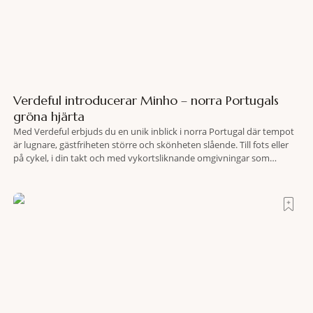
Verdeful introducerar Minho – norra Portugals
gröna hjärta
Med Verdeful erbjuds du en unik inblick i norra Portugal där tempot
är lugnare, gästfriheten större och skönheten slående. Till fots eller
på cykel, i din takt och med vykortsliknande omgivningar som
bakgrund, upplever du regionen på bästa sätt. Följ med på äventyr
bland vingårdar, marknader och sagolika landskap – detta är slow
travel när det