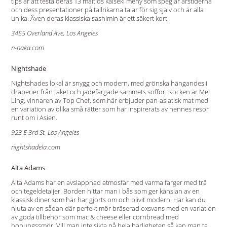
tips är att testa deras 13 måltids kaiseki meny som speglar årstiderna
och dess presentationer på tallrikarna talar för sig själv och är alla
unika. Även deras klassiska sashimin är ett säkert kort.
3455 Overland Ave, Los Angeles
n-naka.com
Nightshade
Nightshades lokal är snygg och modern, med grönska hängandes i
draperier från taket och jadefärgade sammets soffor. Kocken är Mei
Ling, vinnaren av Top Chef, som här erbjuder pan-asiatisk mat med
en variation av olika små rätter som har inspirerats av hennes resor
runt om i Asien.
923 E 3rd St, Los Angeles
nightshadela.com
Alta Adams
Alta Adams har en avslappnad atmosfär med varma färger med trä
och tegeldetaljer. Borden hittar man i bås som ger känslan av en
klassisk diner som här har gjorts om och blivit modern. Här kan du
njuta av en sådan där perfekt mör bräserad oxsvans med en variation
av goda tillbehör som mac & cheese eller cornbread med
honungssmör. Vill man inte sikta på hela härligheten så kan man ta