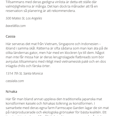
Tillsammans med deras gedigna vinlista är detta ett ställe där
valmöjligheterna är många. Det kan dock ta månader att få en
reservation så planering är att rekommendera.
500 Mateo St, Los Angeles
baveldtla.com
Cassia
Här serveras det mat från Vietnam, Singapore och Indonesien –
ibland i samma skål. Rätterna är ofta sådana som man kan äta på de
olika ländernas gator, men här med en klockren lyx till dem. Något
man inte får missa här är deras lerugnslagade flatbreads som bör
avnjutas tillsammans med rikligt med vietnamesisk paté och en dos
inlagda chilis och färska örter.
1314 7th St, Santa Monica
cassiala.com
N/naka
Här får man bland annat uppleva den traditionella japanska mat
konstformen kaiseki och N/nakas tolkning av konstformen. I
samarbete med deras egna farm Farmscape Garden lagar de sin mat
på närproducerade och ekologiska grönsaker för bästa kvalitén. Ett