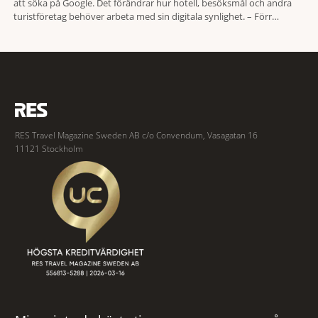
att söka på Google. Det förändrar hur hotell, besöksmål och andra
turistföretag behöver arbeta med sin digitala synlighet. – Förr
handlade det om sökmotoroptimering. Nu handlar det om att AI ska
förstå vem vi passar för och när den ska rekommendera oss,
RES Travel Magazine Sweden AB c/o Convendum, Vasagatan 16
11121 Stockholm