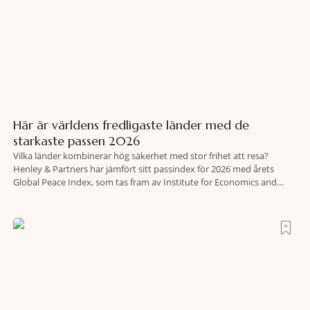
Här är världens fredligaste länder med de
starkaste passen 2026
Vilka länder kombinerar hög säkerhet med stor frihet att resa?
Henley & Partners har jämfört sitt passindex för 2026 med årets
Global Peace Index, som tas fram av Institute for Economics and
Peace. Resultatet är en lista över länder som både hör till världens
fredligaste och har några av de mest kraftfulla passen. Trots att