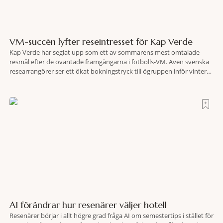
VM-succén lyfter reseintresset för Kap Verde
Kap Verde har seglat upp som ett av sommarens mest omtalade
resmål efter de oväntade framgångarna i fotbolls-VM. Även svenska
researrangörer ser ett ökat bokningstryck till ögruppen inför vintern.
Mellan den 6-17 juli såg Ving den första veckan en ökning på 23
procent i antalet bokningar till Kap Verde-ön Sal jämfört med
motsvarande vecka i
AI förändrar hur resenärer väljer hotell
Resenärer börjar i allt högre grad fråga AI om semestertips i stället för