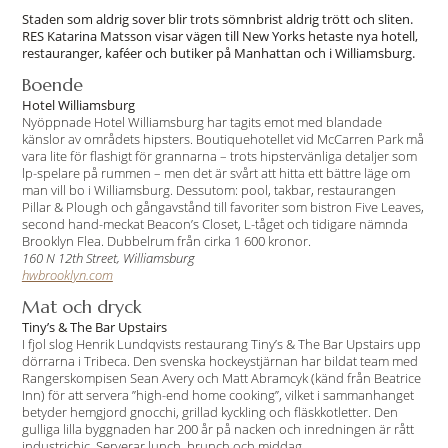
Staden som aldrig sover blir trots sömnbrist aldrig trött och sliten.
RES Katarina Matsson visar vägen till New Yorks hetaste nya hotell,
restauranger, kaféer och butiker på Manhattan och i Williamsburg.
Boende
Hotel Williamsburg
Nyöppnade Hotel Williamsburg har tagits emot med blandade
känslor av områdets hipsters. Boutiquehotellet vid McCarren Park må
vara lite för flashigt för grannarna – trots hipstervänliga detaljer som
lp-spelare på rummen – men det är svårt att hitta ett bättre läge om
man vill bo i Williamsburg. Dessutom: pool, takbar, restaurangen
Pillar & Plough och gångavstånd till favoriter som bistron Five Leaves,
second hand-meckat Beacon’s Closet, L-tåget och tidigare nämnda
Brooklyn Flea. Dubbelrum från cirka 1 600 kronor.
160 N 12th Street, Williamsburg
hwbrooklyn.com
Mat och dryck
Tiny’s & The Bar Upstairs
I fjol slog Henrik Lundqvists restaurang Tiny’s & The Bar Upstairs upp
dörrarna i Tribeca. Den svenska hockeystjärnan har bildat team med
Rangerskompisen Sean Avery och Matt Abramcyk (känd från Beatrice
Inn) för att servera ”high-end home cooking”, vilket i sammanhanget
betyder hemgjord gnocchi, grillad kyckling och fläskkotletter. Den
gulliga lilla byggnaden har 200 år på nacken och inredningen är rått
industrichic. Serverar lunch, brunch och middag.