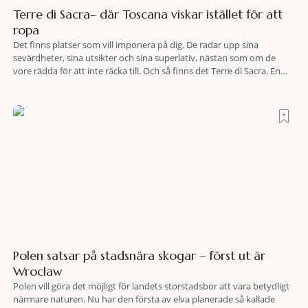
Terre di Sacra– där Toscana viskar istället för att
ropa
Det finns platser som vill imponera på dig. De radar upp sina
sevärdheter, sina utsikter och sina superlativ, nästan som om de
vore rädda för att inte räcka till. Och så finns det Terre di Sacra. En
oas som lyckats gömma sig i ett land som de flesta tror redan är
upptäckt. Jag befinner mig
Polen satsar på stadsnära skogar – först ut är
Wrocław
Polen vill göra det möjligt för landets storstadsbor att vara betydligt
närmare naturen. Nu har den första av elva planerade så kallade