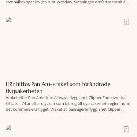
samhällsskogar invigts runt Wrocław. Satsningen omfattar totalt elva
större polska städer och ska resultera i vidsträckta, skyddade
skogsområden i direkt anslutning till urbana miljöer. Tanken är att
fler människor ska kunna promenera, motionera
Här hittas Pan Am-vraket som förändrade
flygsäkerheten
Vraket efter Pan American Airways-flygplanet Clipper Endeavor har
hittats – 74 år efter olyckan som bidrog till nya säkerhetsregler inom
det kommersiella flyget. Vraket av passagerarflygplanet Clipper
Endeavor har återfunnits 610 meter under Atlantens yta, drygt 74 år
efter olyckan utanför Puerto Rico. BBC skriver att flygplanet
lokaliserades den 2 juni i år med hjälp