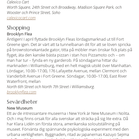
Calexico Cart
Worth Square, 24th Street och Broadway, Madison Square Park, och
Wooster och Prince Street, Soho
calexicocart.com
Shopping
Brooklyn Flea
Äntligen! I april flyttade Brooklyn Fleas lördagsmarknad ut till Fort
Greene igen. Det är värt att ta tunnelbanan dit för att se löven spricka
på brownstonekantade gator, titta på möbler man önskar fick plats på
flyget, äta den kanske bästa pizzan i stan hos Pizzamoto och – om
man har tur – fynda en ny garderob. På söndagarna hittar du
marknaden i Williamsburg, med en helt magisk utsikt över Manhattan.
Lördagar, 10.00–17.00, 176 Lafayette Avenue, mellan Clermont och
Vanderbilt Avenue i Fort Greene. Söndagar, 10.00–17.00, East River
Waterfront, mellan
North 6th Street och North 7th Street i Williamsburg.
brooklynflea.com
Sevärdheter
New Museum
Ett av de intressantare museerna i New York är New Museum i Nolita.
Och i maj finns orsak för alla svenskar att sträcka på sig lite extra. Då
har Klara Lidén sin första stora, amerikanska soloutställning på
museet. Förvänta dig spännande psykologiska experiment med den
urbana verkligheten. Byggnaden, ritad av japanernas Kazuyo Sejima