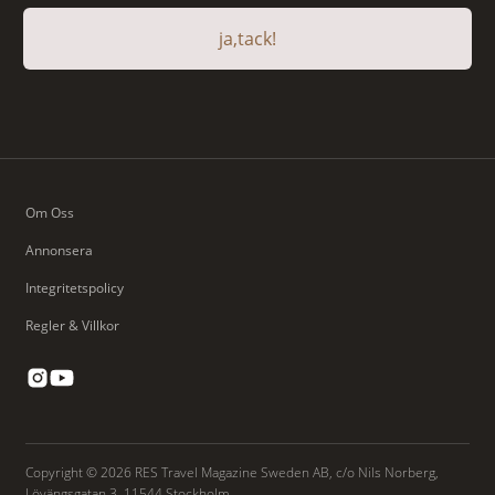
ja,tack!
Om Oss
Annonsera
Integritetspolicy
Regler & Villkor
Copyright © 2026 RES Travel Magazine Sweden AB, c/o Nils Norberg,
Lövängsgatan 3, 11544 Stockholm.