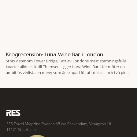
Krogrecension: Luna Wine Bar i London
Strax öster om Tower Bridge, i ett av Londons mest stämningsfulla
kvarter alldeles intill Themsen, ligger Luna Wine Bar. Här möter en
ambitiös vinlista en meny som är skapad för att delas – och två plus
två är lika med en riktigt fullträff. Shad Thames är ett både historiskt
spännande och stämningsfullt kvarter. De gamla
RES Travel Magazine Sweden AB c/o Convendum, Vasagatan 16
11121 Stockholm