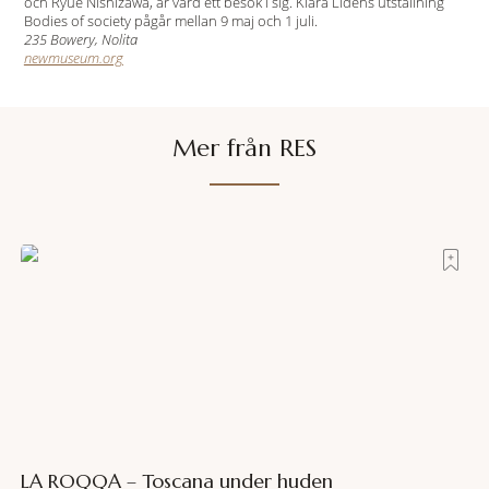
och Ryue Nishizawa, är värd ett besök i sig. Klara Lidéns utställning
Bodies of society pågår mellan 9 maj och 1 juli.
235 Bowery, Nolita
newmuseum.org
Mer från RES
LA ROQQA – Toscana under huden