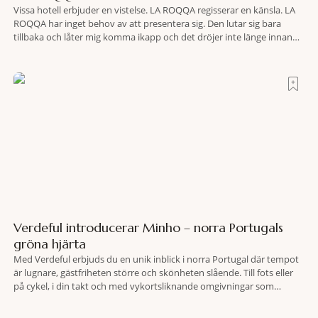
Vissa hotell erbjuder en vistelse. LA ROQQA regisserar en känsla. LA
ROQQA har inget behov av att presentera sig. Den lutar sig bara
tillbaka och låter mig komma ikapp och det dröjer inte länge innan
jag inser att hotellet har en alldeles egen koreografi. Ovanför Porto
Ercoles pastellfasader, där hamnen rör sig i långsamma bågformer
Verdeful introducerar Minho – norra Portugals
gröna hjärta
Med Verdeful erbjuds du en unik inblick i norra Portugal där tempot
är lugnare, gästfriheten större och skönheten slående. Till fots eller
på cykel, i din takt och med vykortsliknande omgivningar som
bakgrund, upplever du regionen på bästa sätt. Följ med på äventyr
bland vingårdar, marknader och sagolika landskap – detta är slow