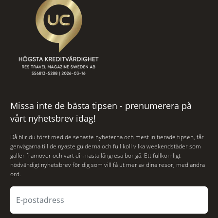
Missa inte de bästa tipsen - prenumerera på
vårt nyhetsbrev idag!
Då blir du först med de senaste nyheterna och mest initierade tipsen, får
genvägarna till de nyaste guiderna och full koll vilka weekendstäder som
gäller framöver och vart din nästa långresa bör gå. Ett fullkomligt
nödvändigt nyhetsbrev för dig som vill få ut mer av dina resor, med andra
ord.