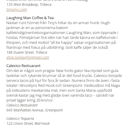
135 West Broadway, Tribeca
tinysnyc.com
Laughing Man Coffee & Tea
Nästan runt hörnet från Tiny’s hittar du en annan hunk. Hugh
Jackman är en av personerna bakom
kaféet/välgörenhetsorganisationen Laughing Man, som öppnade i
höstas. Filmstjärnan fick idén när han lärde känna en kaffebonde i
Etiopien, och med mottot ”all be happy” satsar organisationen på
filantropi med fokus på utbildning. Gott kaffe säljer de också!
186 Duane Street, Tribeca
shop.livelaughingman.com
Calexico Restuarant
Om det är något som präglar New Yorks gator lika mycket som gula
taxibilar och rykande brunnar så är det food trucks. Calexico började
servera tacos på hjul för fyra år sedan. Numera finns de även i fasta
lokaler i Brooklyns Red Hook och Greenpoint. Västkustbor må klaga
på östkustens mexikanska mat, men som Santa Maria-uppfödd
svensk kastar jag mig med glädje över varenda taco – särskilt när
priset ligger kring 20 kronor.
Calexico Restuarant
645 Manhattan Avenue, Greenpoint
Calexico Tequeria
122 Union Street, Red Hook