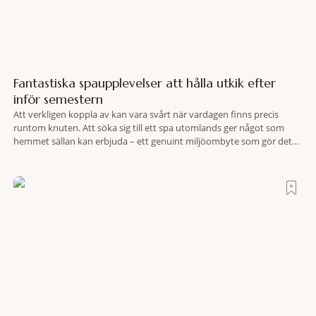
Fantastiska spaupplevelser att hålla utkik efter
inför semestern
Att verkligen koppla av kan vara svårt när vardagen finns precis
runtom knuten. Att söka sig till ett spa utomlands ger något som
hemmet sällan kan erbjuda – ett genuint miljöombyte som gör det
lättare att nå det där tillståndet av lugn och harmoni. I en gedigen
spamiljö har du proffs som vet exakt vilka