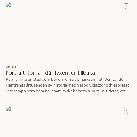
travel när det
ARTIKEL
Portrait Roma– där lyxen ler tillbaka
Rom är inte en stad som ber om din uppmärksamhet. Den tar den.
Här trängs årtusenden av historia med Vespor, piazzor och espresso
i ett tempo som bara italienare tycks behärska. Mitt i allt detta, ett
stenkast från Spanska trappan, gömmer sig Portrait Roma – ett
hotell som lyckas med den smått osannolika bedriften att