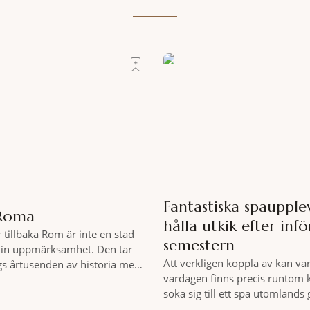
Fantastiska spaupplev
 Roma
hålla utkik efter infö
r tillbaka Rom är inte en stad
semestern
in uppmärksamhet. Den tar
Att verkligen koppla av kan var
gs årtusenden av historia med
vardagen finns precis runtom 
or och espresso i ett tempo
söka sig till ett spa utomlands
enare tycks behärska. Mitt i
hemmet sällan kan erbjuda – e