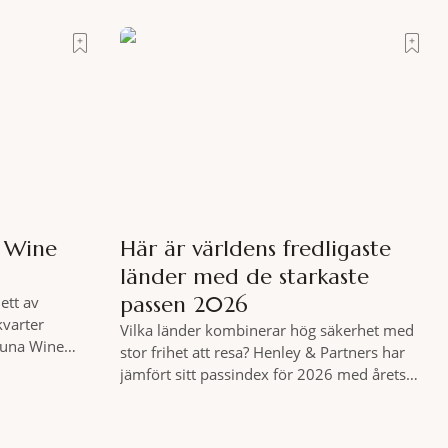
sig i ett land som de
e att nå det
moni. I en
s som vet
a Wine
Här är världens fredligaste
länder med de starkaste
passen 2026
ett av
kvarter
Vilka länder kombinerar hög säkerhet med
 Luna Wine
stor frihet att resa? Henley & Partners har
nlista en meny
jämfört sitt passindex för 2026 med årets
ch två plus
Global Peace Index, som tas fram av
äff. Shad
Institute for Economics and Peace.
 spännande
Resultatet är en lista över länder som både