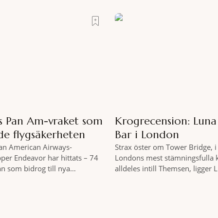
t stenkast från Spanska trappan,
miljöombyte som gör det lättar
rtrait Roma – ett hotell som
där tillståndet av lugn och har
gedigen spamiljö har du proff
exakt vilka
as Pan Am-vraket som
Krogrecension: Lun
de flygsäkerheten
Bar i London
Pan American Airways-
Strax öster om Tower Bridge, i 
pper Endeavor har hittats – 74
Londons mest stämningsfulla 
an som bidrog till nya
alldeles intill Themsen, ligger
er inom det kommersiella
Bar. Här möter en ambitiös vi
 av passagerarflygplanet
som är skapad för att delas – o
vor har återfunnits 610 meter
två är lika med en riktigt fulltr
s yta, drygt 74 år efter
Thames är ett både historiskt