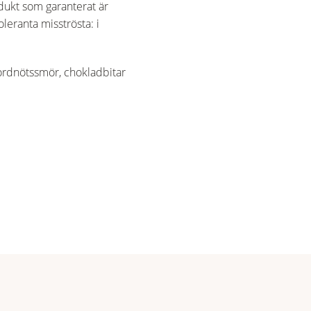
dukt som garanterat är
oleranta misströsta: i
 jordnötssmör, chokladbitar