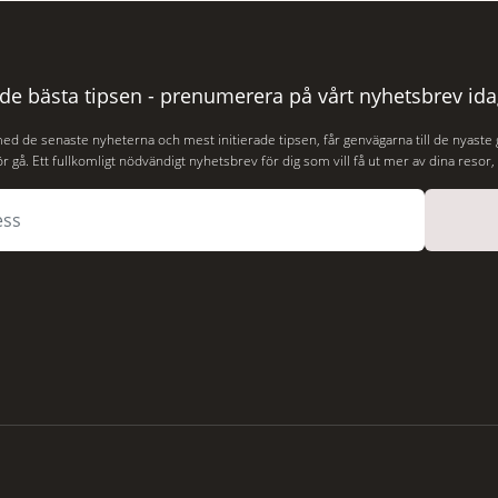
r Puerto Rico. BBC skriver att
och stämningsfullt kvarter. De
aliserades den 2 juni i år med
 de bästa tipsen - prenumerera på vårt nyhetsbrev ida
med de senaste nyheterna och mest initierade tipsen, får genvägarna till de nyaste
r gå. Ett fullkomligt nödvändigt nyhetsbrev för dig som vill få ut mer av dina resor