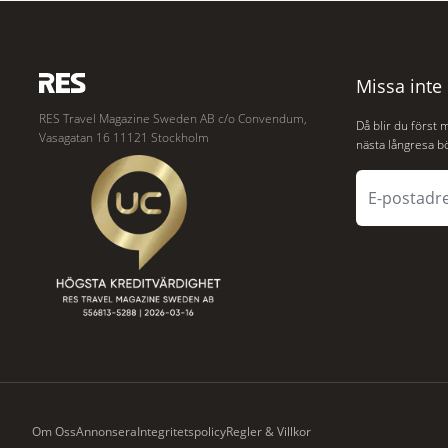
anslutning till urbana miljöer. Tanken är att
olyckan utanfö
fler människor ska kunna promenera,
flygplanet lok
motionera
hjälp
Missa inte
RES Travel Magazine Sweden AB c/o Convendum,
Då blir du först 
Vasagatan 16 11121 Stockholm
nästa långresa bö
Om Oss
Annonsera
Integritetspolicy
Regler & Villkor