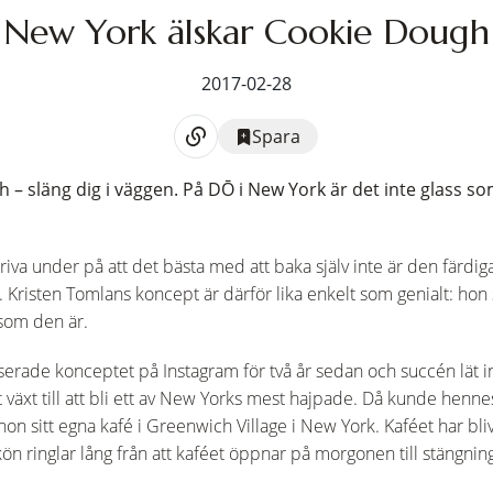
New York älskar Cookie Dough
2017-02-28
Spara
h – släng dig i väggen. På DŌ i New York är det inte glass s
iva under på att det bästa med att baka själv inte är den färdi
 Kristen Tomlans koncept är därför lika enkelt som genialt: ho
 som den är.
serade konceptet på Instagram för två år sedan och succén lät in
växt till att bli ett av New Yorks mest hajpade. Då kunde henne
on sitt egna kafé i Greenwich Village i New York. Kaféet har bli
n ringlar lång från att kaféet öppnar på morgonen till stängnin