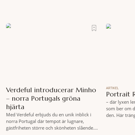
ARTIKEL
Verdeful introducerar Minho
Portrait
– norra Portugals gröna
– där lyxen le
hjärta
som ber om d
Med Verdeful erbjuds du en unik inblick i
den. Här trän
norra Portugal där tempot är lugnare,
Vespor, piazz
gästfriheten större och skönheten slående.
som bara itali
Till fots eller på cykel, i din takt och med