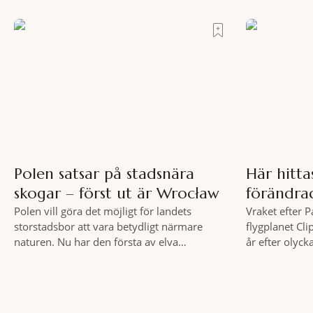
allt detta, et
vykortsliknande omgivningar som
gömmer sig Po
bakgrund, upplever du regionen på bästa
lyckas med
sätt. Följ med på äventyr bland vingårdar,
marknader och sagolika landskap – detta är
slow travel när det
Polen satsar på stadsnära
Här hitt
skogar – först ut är Wrocław
förändra
Polen vill göra det möjligt för landets
Vraket efter 
storstadsbor att vara betydligt närmare
flygplanet Cli
naturen. Nu har den första av elva
år efter olyck
planerade så kallade samhällsskogar invigts
säkerhetsregl
runt Wrocław. Satsningen omfattar totalt
flyget. Vraket
elva större polska städer och ska resultera i
Clipper Endea
vidsträckta, skyddade skogsområden i direkt
under Atlanten