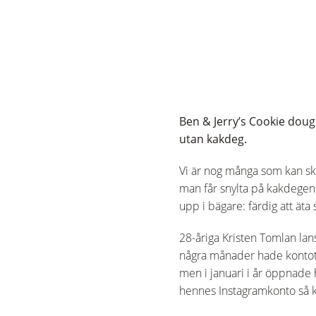
Ben & Jerry’s Cookie doug
utan kakdeg.
Vi är nog många som kan skr
man får snylta på kakdegen.
upp i bägare: färdig att äta
28-åriga Kristen Tomlan lan
några månader hade kontot 
men i januari i år öppnade h
hennes Instagramkonto så kö