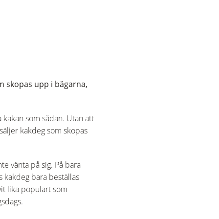
om skopas upp i bägarna,
ga kakan som sådan. Utan att
n säljer kakdeg som skopas
te vänta på sig. På bara
s kakdeg bara beställas
vit lika populärt som
gsdags.