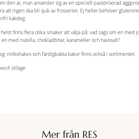
som den är, man använder sig av en speciell pastöriserad äggpro
ra att ingen ska bli sjuk av frosseriet. Ej heller behöver glutenint
enfri kakdeg.
 helst finns flera olika smaker att välja på: vad sägs om en med
 en med nutella, chokladbitar, karameller och havssalt?
deg: milkshakes och färdigbakta kakor finns också i sortimentet.
wich Village
Mer från RES