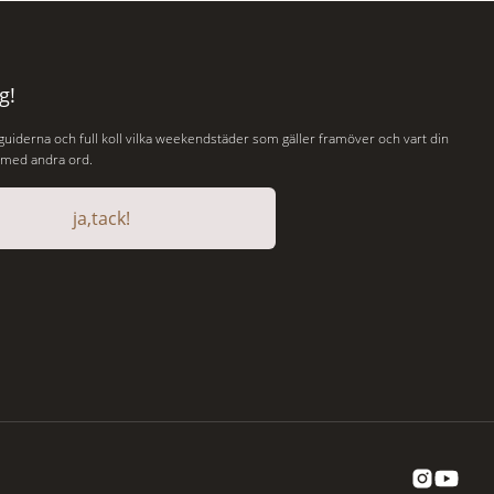
 gamla
hör till världens fredligaste och har några av
de mest kraftfulla passen. Trots att
g!
 guiderna och full koll vilka weekendstäder som gäller framöver och vart din
, med andra ord.
ja,tack!