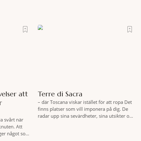
elser att
Terre di Sacra
r
– där Toscana viskar istället för att ropa Det
finns platser som vill imponera på dig. De
radar upp sina sevärdheter, sina utsikter och
a svårt när
sina superlativ, nästan som om de vore
knuten. Att
rädda för att inte räcka till. Och så finns det
 ger något som
Terre di Sacra. En oas som lyckats gömma
tt genuint