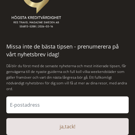
Missa inte de bästa tipsen - prenumerera på
vårt nyhetsbrev idag!
Då blir du först med de senaste nyheterna och mest initierade tipsen, får
genvägarna till de nyaste guiderna och full koll vilka weekendstäder som
gäller framöver och vart din nästa långresa bör gå. Ett fullkomligt
nödvändigt nyhetsbrev för dig som vill få ut mer av dina resor, med andra
ord.
ja,tack!