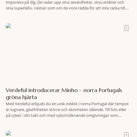
imponera på dig. De radar upp sina sevärdheter, sina utsikter och
sina superlativ, nästan som om de vore rädda för att inte räcka till.
Och så finns det Terre di Sacra. En oas som lyckats gömma sig i ett
land som de
Verdeful introducerar Minho – norra Portugals
gröna hjärta
Med Verdeful erbjuds du en unik inblick i norra Portugal där tempot
är lugnare, gästfriheten större och skönheten slående. Till fots eller
på cykel, i din takt och med vykortsliknande omgivningar som
bakgrund, upplever du regionen på bästa sätt. Följ med på äventyr
bland vingårdar, marknader och sagolika landskap – detta är slow
travel när det