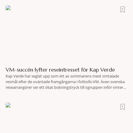
fredligaste och har några av de mest kraftfulla passen. Trots att
VM-succén lyfter reseintresset för Kap Verde
Kap Verde har seglat upp som ett av sommarens mest omtalade
resmål efter de oväntade framgångarna i fotbolls-VM. Även svenska
researrangörer ser ett ökat bokningstryck till ögruppen inför vintern.
Mellan den 6-17 juli såg Ving den första veckan en ökning på 23
procent i antalet bokningar till Kap Verde-ön Sal jämfört med
motsvarande vecka i