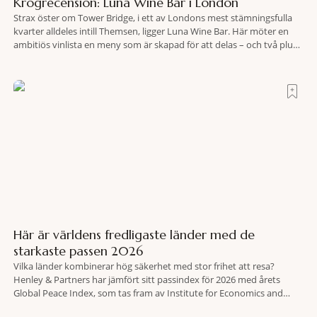
Krogrecension: Luna Wine Bar i London
Strax öster om Tower Bridge, i ett av Londons mest stämningsfulla
kvarter alldeles intill Themsen, ligger Luna Wine Bar. Här möter en
ambitiös vinlista en meny som är skapad för att delas – och två plus
två är lika med en riktigt fullträff. Shad Thames är ett både historiskt
spännande och stämningsfullt kvarter. De gamla
Här är världens fredligaste länder med de
starkaste passen 2026
Vilka länder kombinerar hög säkerhet med stor frihet att resa?
Henley & Partners har jämfört sitt passindex för 2026 med årets
Global Peace Index, som tas fram av Institute for Economics and
Peace. Resultatet är en lista över länder som både hör till världens