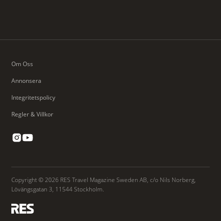
Om Oss
Annonsera
Integritetspolicy
Regler & Villkor
Copyright © 2026 RES Travel Magazine Sweden AB, c/o Nils Norberg,
Lövängsgatan 3, 11544 Stockholm.