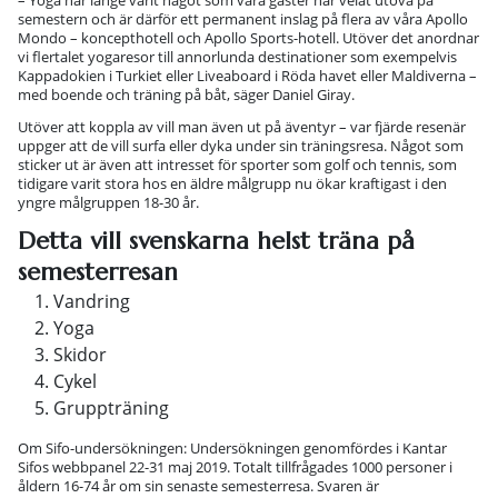
– Yoga har länge varit något som våra gäster har velat utöva på
semestern och är därför ett permanent inslag på flera av våra Apollo
Mondo – koncepthotell och Apollo Sports-hotell. Utöver det anordnar
vi flertalet yogaresor till annorlunda destinationer som exempelvis
Kappadokien i Turkiet eller Liveaboard i Röda havet eller Maldiverna –
med boende och träning på båt, säger Daniel Giray.
Utöver att koppla av vill man även ut på äventyr – var fjärde resenär
uppger att de vill surfa eller dyka under sin träningsresa. Något som
sticker ut är även att intresset för sporter som golf och tennis, som
tidigare varit stora hos en äldre målgrupp nu ökar kraftigast i den
yngre målgruppen 18-30 år.
Detta vill svenskarna helst träna på
semesterresan
Vandring
Yoga
Skidor
Cykel
Gruppträning
Om Sifo-undersökningen: Undersökningen genomfördes i Kantar
Sifos webbpanel 22-31 maj 2019. Totalt tillfrågades 1000 personer i
åldern 16-74 år om sin senaste semesterresa. Svaren är