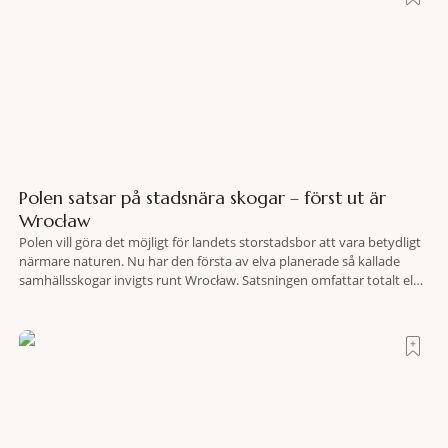
Polen satsar på stadsnära skogar – först ut är
Wrocław
Polen vill göra det möjligt för landets storstadsbor att vara betydligt
närmare naturen. Nu har den första av elva planerade så kallade
samhällsskogar invigts runt Wrocław. Satsningen omfattar totalt elva
större polska städer och ska resultera i vidsträckta, skyddade
skogsområden i direkt anslutning till urbana miljöer. Tanken är att
fler människor ska kunna promenera, motionera