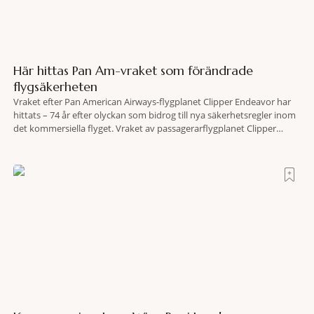
Här hittas Pan Am-vraket som förändrade
flygsäkerheten
Vraket efter Pan American Airways-flygplanet Clipper Endeavor har
hittats – 74 år efter olyckan som bidrog till nya säkerhetsregler inom
det kommersiella flyget. Vraket av passagerarflygplanet Clipper
Endeavor har återfunnits 610 meter under Atlantens yta, drygt 74 år
efter olyckan utanför Puerto Rico. BBC skriver att flygplanet
lokaliserades den 2 juni i år med hjälp