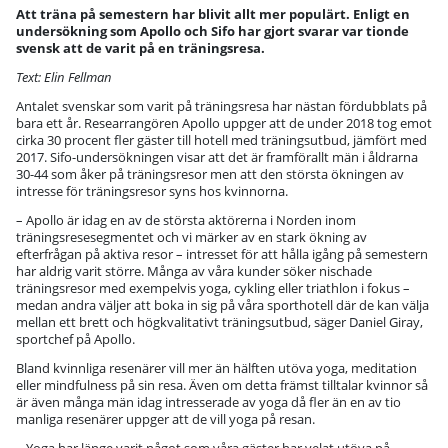
Att träna på semestern har blivit allt mer populärt. Enligt en
undersökning som Apollo och Sifo har gjort svarar var tionde
svensk att de varit på en träningsresa.
Text: Elin Fellman
Antalet svenskar som varit på träningsresa har nästan fördubblats på
bara ett år. Researrangören Apollo uppger att de under 2018 tog emot
cirka 30 procent fler gäster till hotell med träningsutbud, jämfört med
2017. Sifo-undersökningen visar att det är framförallt män i åldrarna
30-44 som åker på träningsresor men att den största ökningen av
intresse för träningsresor syns hos kvinnorna.
– Apollo är idag en av de största aktörerna i Norden inom
träningsresesegmentet och vi märker av en stark ökning av
efterfrågan på aktiva resor – intresset för att hålla igång på semestern
har aldrig varit större. Många av våra kunder söker nischade
träningsresor med exempelvis yoga, cykling eller triathlon i fokus –
medan andra väljer att boka in sig på våra sporthotell där de kan välja
mellan ett brett och högkvalitativt träningsutbud, säger Daniel Giray,
sportchef på Apollo.
Bland kvinnliga resenärer vill mer än hälften utöva yoga, meditation
eller mindfulness på sin resa. Även om detta främst tilltalar kvinnor så
är även många män idag intresserade av yoga då fler än en av tio
manliga resenärer uppger att de vill yoga på resan.