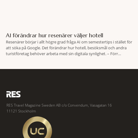
AI förändrar hur resenärer väljer hotell
Resenärer börjar i allt högre grad fråga AI om semestertips i stället för
att söka på Google. Det förändrar hur hotell, besöksmål och andra
turistföretag behöver arbeta med sin digitala synlighet. – Förr
handlade det om sökmotoroptimering. Nu handlar det om att AI ska
förstå vem vi passar för och när den ska rekommendera oss,
RES Travel Magazine Sweden AB c/o Convendum, Vasagatan 16
11121 Stockholm