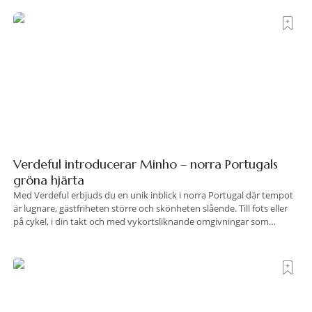
Ercoles pastellfasader, där hamnen rör sig i långsamma bågformer
Verdeful introducerar Minho – norra Portugals
gröna hjärta
Med Verdeful erbjuds du en unik inblick i norra Portugal där tempot
är lugnare, gästfriheten större och skönheten slående. Till fots eller
på cykel, i din takt och med vykortsliknande omgivningar som
bakgrund, upplever du regionen på bästa sätt. Följ med på äventyr
bland vingårdar, marknader och sagolika landskap – detta är slow
travel när det