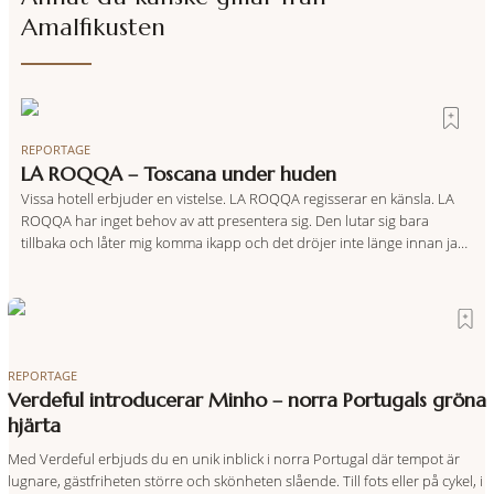
Amalfikusten
REPORTAGE
LA ROQQA – Toscana under huden
Vissa hotell erbjuder en vistelse. LA ROQQA regisserar en känsla. LA
ROQQA har inget behov av att presentera sig. Den lutar sig bara
tillbaka och låter mig komma ikapp och det dröjer inte länge innan jag
inser att hotellet har en alldeles egen koreografi. Ovanför Porto
Ercoles pastellfasader, där hamnen rör sig i långsamma bågformer
REPORTAGE
Verdeful introducerar Minho – norra Portugals gröna
hjärta
Med Verdeful erbjuds du en unik inblick i norra Portugal där tempot är
lugnare, gästfriheten större och skönheten slående. Till fots eller på cykel, i