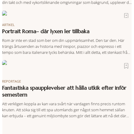
din takt och med vykortsliknande omgivningar som bakgrund, upplever du
regionen på bästa sätt. Följ med på äventyr bland vingårdar, marknader
och sagolika landskap – detta är slow travel när det
ARTIKEL
Portrait Roma– där lyxen ler tillbaka
Rom är inte en stad som ber om din uppmärksamhet. Den tar den. Här
trängs årtusenden av historia med Vespor, piazzor och espresso i ett
tempo som bara italienare tycks behärska. Mitt i allt detta, ett stenkast från
Spanska trappan, gömmer sig Portrait Roma – ett hotell som lyckas med
den smått osannolika bedriften att
REPORTAGE
Fantastiska spaupplevelser att hålla utkik efter inför
semestern
Att verkligen koppla av kan vara svårt när vardagen finns precis runtom
knuten. Att söka sig till ett spa utomlands ger något som hemmet sällan
kan erbjuda – ett genuint miljöombyte som gör det lättare att nå det där
tillståndet av lugn och harmoni. I en gedigen spamiljö har du proffs som
vet exakt vilka