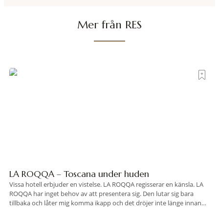
Mer från RES
LA ROQQA – Toscana under huden
Vissa hotell erbjuder en vistelse. LA ROQQA regisserar en känsla. LA
ROQQA har inget behov av att presentera sig. Den lutar sig bara
tillbaka och låter mig komma ikapp och det dröjer inte länge innan
jag inser att hotellet har en alldeles egen koreografi. Ovanför Porto