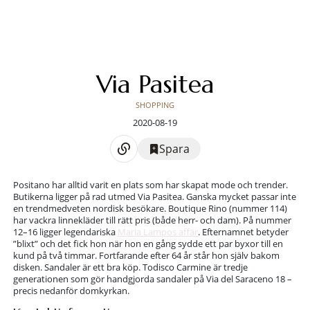
Via Pasitea
SHOPPING
2020-08-19
Spara
Positano har alltid varit en plats som har skapat mode och trender.
Butikerna ligger på rad utmed Via Pasitea. Ganska mycket passar inte
en trendmedveten nordisk besökare. Boutique Rino (nummer 114)
har vackra linnekläder till rätt pris (både herr- och dam). På nummer
12–16 ligger legendariska
Maria Lampos affär
. Efternamnet betyder
”blixt” och det fick hon när hon en gång sydde ett par byxor till en
kund på två timmar. Fortfarande efter 64 år står hon själv bakom
disken. Sandaler är ett bra köp. Todisco Carmine är tredje
generationen som gör handgjorda sandaler på Via del Saraceno 18 –
precis nedanför domkyrkan.