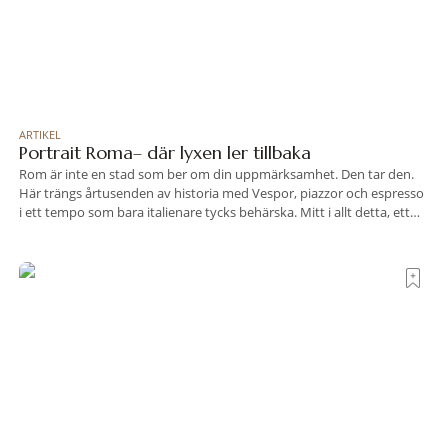
ARTIKEL
Portrait Roma– där lyxen ler tillbaka
Rom är inte en stad som ber om din uppmärksamhet. Den tar den.
Här trängs årtusenden av historia med Vespor, piazzor och espresso
i ett tempo som bara italienare tycks behärska. Mitt i allt detta, ett
stenkast från Spanska trappan, gömmer sig Portrait Roma – ett
hotell som lyckas med den smått osannolika bedriften att