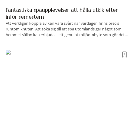
Fantastiska spaupplevelser att hålla utkik efter
inför semestern
Att verkligen koppla av kan vara svårt när vardagen finns precis
runtom knuten. Att söka sig till ett spa utomlands ger något som
hemmet sällan kan erbjuda – ett genuint miljöombyte som gör det
lättare att nå det där tillståndet av lugn och harmoni. I en gedigen
spamiljö har du proffs som vet exakt vilka
Terre di Sacra– där Toscana viskar istället för att
ropa
Det finns platser som vill imponera på dig. De radar upp sina
sevärdheter, sina utsikter och sina superlativ, nästan som om de