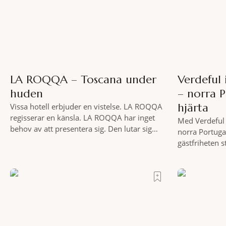
LA ROQQA – Toscana under
Verdeful
huden
– norra 
hjärta
Vissa hotell erbjuder en vistelse. LA ROQQA
regisserar en känsla. LA ROQQA har inget
Med Verdeful 
behov av att presentera sig. Den lutar sig
norra Portuga
bara tillbaka och låter mig komma ikapp och
gästfriheten 
det dröjer inte länge innan jag inser att
Till fots eller
hotellet har en alldeles egen koreografi.
vykortslikna
Ovanför Porto Ercoles pastellfasader, där
bakgrund, upp
hamnen rör sig i långsamma bågformer
sätt. Följ med
marknader och
slow travel nä