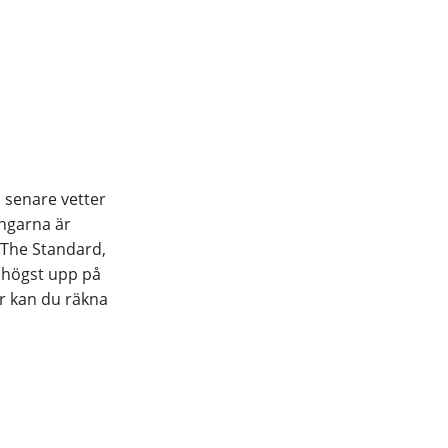
 senare vetter
ingarna är
 The Standard,
 högst upp på
är kan du räkna