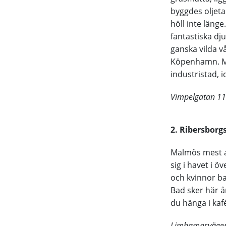
byggdes oljeta
höll inte läng
fantastiska dj
ganska vilda v
Köpenhamn. Men
industristad, 
Vimpelgatan 11
2. Ribersborg
Malmös mest a
sig i havet i 
och kvinnor ba
Bad sker här år
du hänga i kaf
Limhamnsvägen