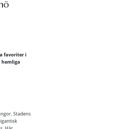
lmö
 favoriter i
h hemliga
ungor. Stadens
igantisk
s. Här