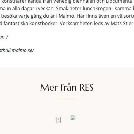
a konstnärer kända från Venedig biennalen och Documenta i
mma in alla dagar i veckan. Smak heter lunchkrogen i samm
 besöka varje gång du är i Malmö. Här finns även en välsor
 fantastiska konstböcker. Verksamheten leds av Mats Stjer
an 7
sthall.malmo.se/
Mer från RES