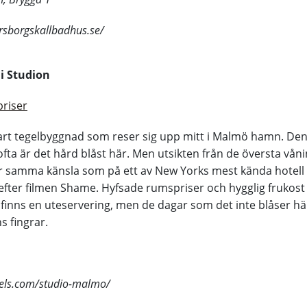
rsborgskallbadhus.se/
 i Studion
priser
art tegelbyggnad som reser sig upp mitt i Malmö hamn. Den
fta är det hård blåst här. Men utsikten från de översta vån
är samma känsla som på ett av New Yorks mest kända hotell
fter filmen Shame. Hyfsade rumspriser och hygglig frukost
 finns en uteservering, men de dagar som det inte blåser h
 fingrar.
tels.com/studio-malmo/