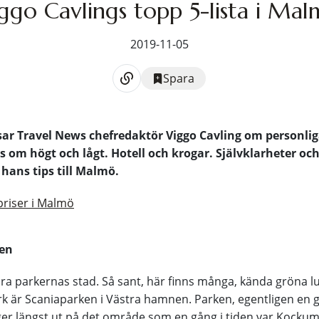
ggo Cavlings topp 5-lista i Ma
2019-11-05
Spara
sar Travel News chefredaktör Viggo Cavling om personliga
as om högt och lågt. Hotell och krogar. Självklarheter oc
 hans tips till Malmö.
priser i Malmö
ken
a parkernas stad. Så sant, här finns många, kända gröna l
k är Scaniaparken i Västra hamnen. Parken, egentligen en g
ger längst ut på det område som en gång i tiden var Kockum