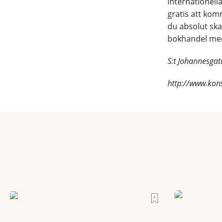
internationell
gratis att ko
du absolut ska
bokhandel med
S:t Johannesgat
http://www.kon