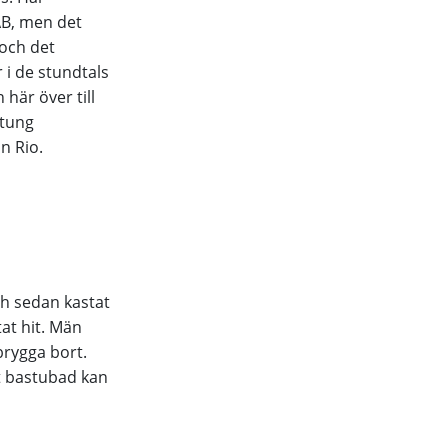
AB, men det
 och det
 i de stundtals
här över till
 tung
n Rio.
h sedan kastat
tat hit. Män
brygga bort.
tt bastubad kan