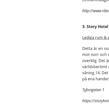
http://www.ribe
3. Story Hotel
Lediga rum & 
Detta är en sv
mot norr och o
overklig. Det 
världsberömt e
våning 14. Det
på ena handens
Tyfongatan 1
https://storyho