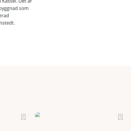
 Kassel. Det är
a byggnad som
terad
nstedt.