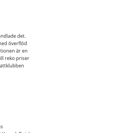
andlade det.
med överflöd
ptionen är en
ll reko priser
nattklubben
as