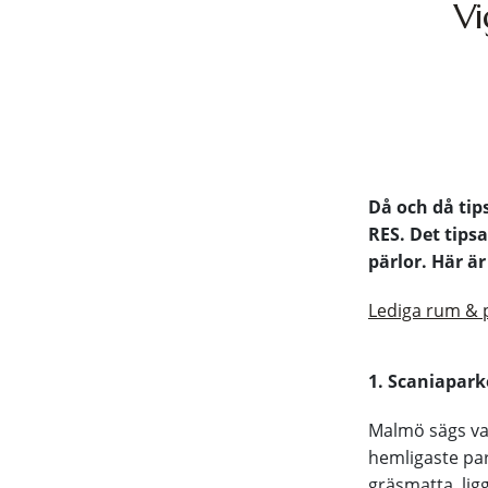
Vi
Då och då tip
RES. Det tips
pärlor. Här är
Lediga rum & 
1. Scaniapar
Malmö sägs var
hemligaste par
gräsmatta, lig