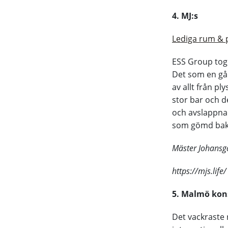
4. MJ:s
Lediga rum & 
ESS Group tog 
Det som en gån
av allt från p
stor bar och de
och avslappna
som gömd bak
Mäster Johansg
https://mjs.life/
5. Malmö kon
Det vackraste 