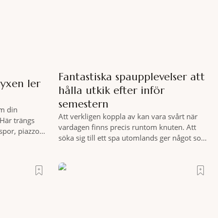
Fantastiska spaupplevelser att
yxen ler
hålla utkik efter inför
semestern
m din
Att verkligen koppla av kan vara svårt när
Här trängs
vardagen finns precis runtom knuten. Att
spor, piazzor
söka sig till ett spa utomlands ger något som
ara italienare
hemmet sällan kan erbjuda – ett genuint
, ett stenkast
miljöombyte som gör det lättare att nå det
sig Portrait
där tillståndet av lugn och harmoni. I en
med den smått
gedigen spamiljö har du proffs som vet
exakt vilka