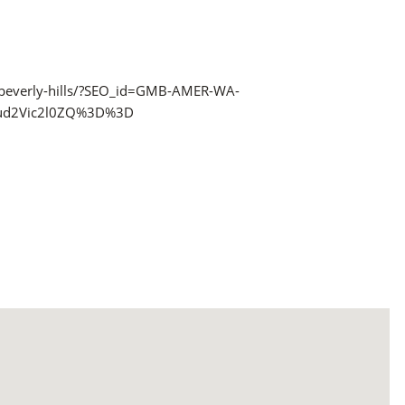
a-beverly-hills/?SEO_id=GMB-AMER-WA-
ud2Vic2l0ZQ%3D%3D