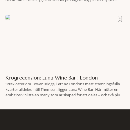
Endeavor har återfunnits 610 meter under Atlantens yta, drygt 74 år
efter olyckan utanför Puerto Rico. BBC skriver att flygplanet
lokaliserades den 2 juni i år med hjälp
Krogrecension: Luna Wine Bar i London
Strax öster om Tower Bridge, i ett av Londons mest stämningsfulla
kvarter alldeles intill Themsen, ligger Luna Wine Bar. Här möter en
ambitiös vinlista en meny som är skapad för att delas – och två plus
två är lika med en riktigt fullträff. Shad Thames är ett både historiskt
spännande och stämningsfullt kvarter. De gamla