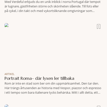
Med Verdeful erbjuds du en unik inblick i norra Portugal där tempot
är lugnare, gästfriheten större och skönheten slående. Till fots eller
på cykel, i din takt och med vykortsliknande omgivningar som
bakgrund, upplever du regionen på bästa sätt. Följ med på äventyr
bland vingårdar, marknader och sagolika landskap – detta är slow
travel när det
ARTIKEL
Portrait Roma– där lyxen ler tillbaka
Rom är inte en stad som ber om din uppmärksamhet. Den tar den.
Här trängs årtusenden av historia med Vespor, piazzor och espresso
i ett tempo som bara italienare tycks behärska. Mitt i allt detta, ett
stenkast från Spanska trappan, gömmer sig Portrait Roma – ett
hotell som lyckas med den smått osannolika bedriften att