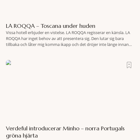
LA ROQQA – Toscana under huden
Vissa hotell erbjuder en vistelse. LA ROQQA regisserar en känsla. LA
ROQQA har inget behov av att presentera sig. Den lutar sig bara
tillbaka och låter mig komma ikapp och det dröjer inte länge innan
jag inser att hotellet har en alldeles egen koreografi. Ovanför Porto
Ercoles pastellfasader, där hamnen rör sig i långsamma bågformer
Verdeful introducerar Minho – norra Portugals
gröna hjärta