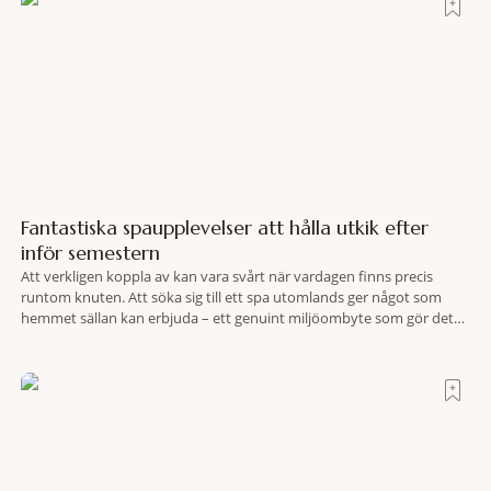
Fantastiska spaupplevelser att hålla utkik efter
inför semestern
Att verkligen koppla av kan vara svårt när vardagen finns precis
runtom knuten. Att söka sig till ett spa utomlands ger något som
hemmet sällan kan erbjuda – ett genuint miljöombyte som gör det
lättare att nå det där tillståndet av lugn och harmoni. I en gedigen
spamiljö har du proffs som vet exakt vilka