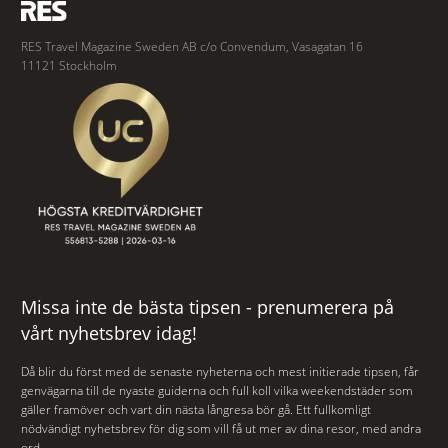
RES Travel Magazine Sweden AB c/o Convendum, Vasagatan 16
11121 Stockholm
Missa inte de bästa tipsen - prenumerera på
vårt nyhetsbrev idag!
Då blir du först med de senaste nyheterna och mest initierade tipsen, får
genvägarna till de nyaste guiderna och full koll vilka weekendstäder som
gäller framöver och vart din nästa långresa bör gå. Ett fullkomligt
nödvändigt nyhetsbrev för dig som vill få ut mer av dina resor, med andra
ord.