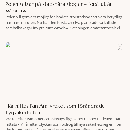
Polen satsar på stadsnära skogar – först ut är
Wrocław
Polen vill göra det möjligt för landets storstadsbor att vara betydligt
närmare naturen. Nu har den första av elva planerade så kallade
samhällsskogar invigts runt Wrocław. Satsningen omfattar totalt elva
större polska städer och ska resultera i vidsträckta, skyddade
skogsområden i direkt anslutning till urbana miljöer. Tanken är att
fler människor ska kunna promenera, motionera
Här hittas Pan Am-vraket som förändrade
flygsäkerheten
Vraket efter Pan American Airways-flygplanet Clipper Endeavor har
hittats – 74 år efter olyckan som bidrog till nya säkerhetsregler inom
det kommersiella flyget. Vraket av passagerarflygplanet Clipper