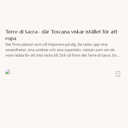
Terre di Sacra– där Toscana viskar istället för att
ropa
Det finns platser som vill imponera på dig. De radar upp sina
sevärdheter, sina utsikter och sina superlativ, nästan som om de
vore rädda för att inte räcka till. Och så finns det Terre di Sacra. En
oas som lyckats gömma sig i ett land som de flesta tror redan är
upptäckt. Jag befinner mig