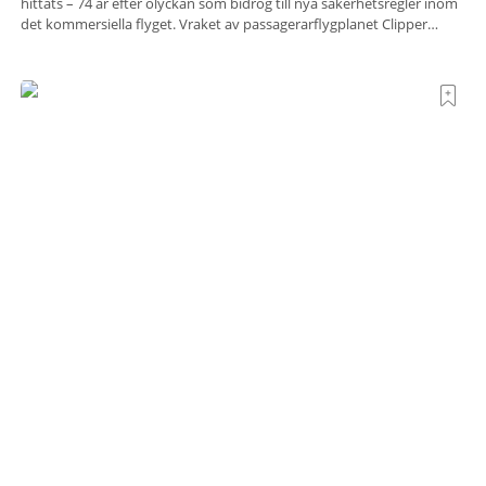
hittats – 74 år efter olyckan som bidrog till nya säkerhetsregler inom
det kommersiella flyget. Vraket av passagerarflygplanet Clipper
Endeavor har återfunnits 610 meter under Atlantens yta, drygt 74 år
efter olyckan utanför Puerto Rico. BBC skriver att flygplanet
lokaliserades den 2 juni i år med hjälp
Krogrecension: Luna Wine Bar i London
Strax öster om Tower Bridge, i ett av Londons mest stämningsfulla
kvarter alldeles intill Themsen, ligger Luna Wine Bar. Här möter en
ambitiös vinlista en meny som är skapad för att delas – och två plus
två är lika med en riktigt fullträff. Shad Thames är ett både historiskt
spännande och stämningsfullt kvarter. De gamla