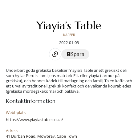
Yiayia’s Table
KAFÉER
2022-01-03
Spara
Underbart goda grekiska bakelser! Yiayia’s Table är ett grekiskt deli
som hyllar Perolis-familjens matriark Elli, eller yiayia (farmor på
grekiska), och hennes kärlek till matlagning och familj. Ta en kaffe och
ett urval av traditionell grekisk konfekt och de välkända kourabiedes
(grekiska mördegskakorna) och baklava.
Kontaktinformation
Webbplats
https://www.yiayiastable.co.za/
Adress
41 Durban Road, Mowbray, Cape Town