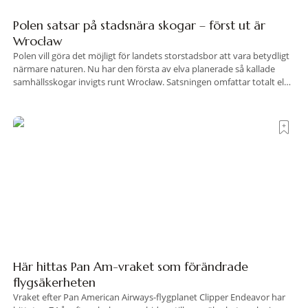
Polen satsar på stadsnära skogar – först ut är
Wrocław
Polen vill göra det möjligt för landets storstadsbor att vara betydligt
närmare naturen. Nu har den första av elva planerade så kallade
samhällsskogar invigts runt Wrocław. Satsningen omfattar totalt elva
större polska städer och ska resultera i vidsträckta, skyddade
skogsområden i direkt anslutning till urbana miljöer. Tanken är att
fler människor ska kunna promenera, motionera
Här hittas Pan Am-vraket som förändrade
flygsäkerheten
Vraket efter Pan American Airways-flygplanet Clipper Endeavor har