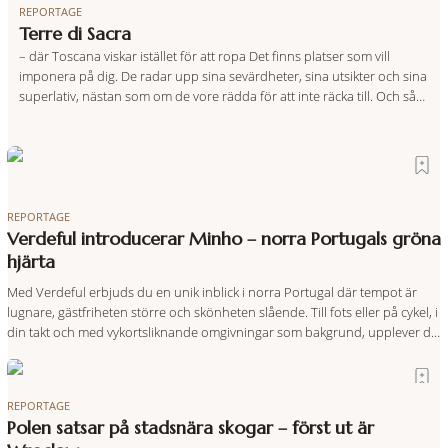
REPORTAGE
Terre di Sacra
– där Toscana viskar istället för att ropa Det finns platser som vill
imponera på dig. De radar upp sina sevärdheter, sina utsikter och sina
superlativ, nästan som om de vore rädda för att inte räcka till. Och så
finns det Terre di Sacra. En oas som lyckats gömma sig i ett land som
de
REPORTAGE
Verdeful introducerar Minho – norra Portugals gröna
hjärta
Med Verdeful erbjuds du en unik inblick i norra Portugal där tempot är
lugnare, gästfriheten större och skönheten slående. Till fots eller på cykel, i
din takt och med vykortsliknande omgivningar som bakgrund, upplever du
regionen på bästa sätt. Följ med på äventyr bland vingårdar, marknader
och sagolika landskap – detta är slow travel när det
REPORTAGE
Polen satsar på stadsnära skogar – först ut är