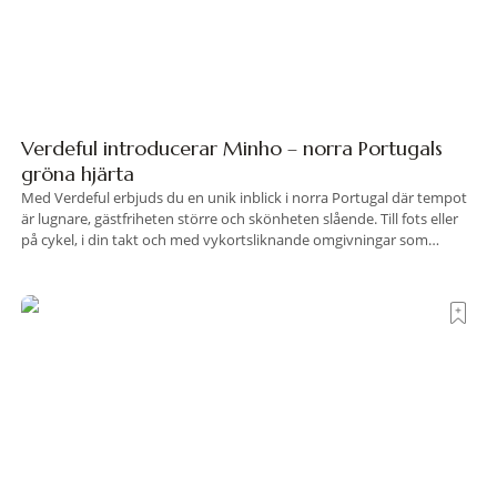
Verdeful introducerar Minho – norra Portugals
gröna hjärta
Med Verdeful erbjuds du en unik inblick i norra Portugal där tempot
är lugnare, gästfriheten större och skönheten slående. Till fots eller
på cykel, i din takt och med vykortsliknande omgivningar som
bakgrund, upplever du regionen på bästa sätt. Följ med på äventyr
bland vingårdar, marknader och sagolika landskap – detta är slow
travel när det