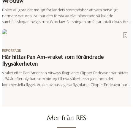
Wrocław
Polen vill göra det möjligt för landets storstadsbor att vara betydligt
närmare naturen. Nu har den första av elva planerade så kallade
samhällsskogar invigts runt Wrocław. Satsningen omfattar totalt elva större
polska städer och ska resultera i vidsträckta, skyddade skogsområden i
direkt anslutning till urbana miljöer. Tanken är att fler människor ska kunna
promenera, motionera
REPORTAGE
Här hittas Pan Am-vraket som förändrade
flygsäkerheten
Vraket efter Pan American Airways-flygplanet Clipper Endeavor har hittats
– 74 år efter olyckan som bidrog till nya säkerhetsregler inom det
kommersiella flyget. Vraket av passagerarflygplanet Clipper Endeavor har
återfunnits 610 meter under Atlantens yta, drygt 74 år efter olyckan utanför
Puerto Rico. BBC skriver att flygplanet lokaliserades den 2 juni i år med
hjälp
Mer från RES