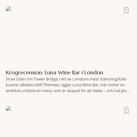
efter olyckan utanför Puerto Rico. BBC skriver att flygplanet
lokaliserades den 2 juni i år med hjälp
Krogrecension: Luna Wine Bar i London
Strax öster om Tower Bridge, i ett av Londons mest stämningsfulla
kvarter alldeles intill Themsen, ligger Luna Wine Bar. Här möter en
ambitiös vinlista en meny som är skapad för att delas – och två plus
två är lika med en riktigt fullträff. Shad Thames är ett både historiskt
spännande och stämningsfullt kvarter. De gamla