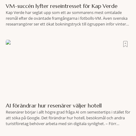
VM-succén lyfter reseintresset för Kap Verde
Kap Verde har seglat upp som ett av sommarens mest omtalade
resmål efter de oväntade framgångarna i fotbolls-VM. Även svenska
researrangörer ser ett ökat bokningstryck till ögruppen inför vintern.
Mellan den 6-17 juli såg Ving den första veckan en ökning på 23
procent i antalet bokningar till Kap Verde-ön Sal jämfört med
motsvarande vecka i
AI förändrar hur resenärer väljer hotell
Resenärer börjar i allt högre grad fråga AI om semestertips i stället för
att söka på Google. Det förändrar hur hotell, besöksmål och andra
turistföretag behöver arbeta med sin digitala synlighet. – Förr
handlade det om sökmotoroptimering. Nu handlar det om att AI ska
förstå vem vi passar för och när den ska rekommendera oss,