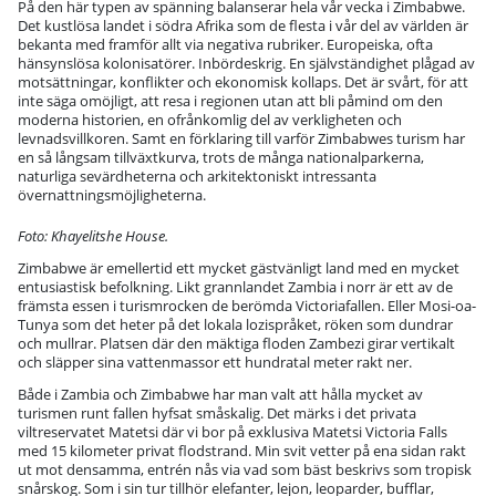
På den här typen av spänning balanserar hela vår vecka i Zimbabwe.
Det kustlösa landet i södra Afrika som de flesta i vår del av världen är
bekanta med framför allt via negativa rubriker. Europeiska, ofta
hänsynslösa kolonisatörer. Inbördeskrig. En självständighet plågad av
motsättningar, konflikter och ekonomisk kollaps. Det är svårt, för att
inte säga omöjligt, att resa i regionen utan att bli påmind om den
moderna historien, en ofrånkomlig del av verkligheten och
levnadsvillkoren. Samt en förklaring till varför Zimbabwes turism har
en så långsam tillväxtkurva, trots de många nationalparkerna,
naturliga sevärdheterna och arkitektoniskt intressanta
övernattningsmöjligheterna.
Foto: Khayelitshe House.
Zimbabwe är emellertid ett mycket gästvänligt land med en mycket
entusiastisk befolkning. Likt grannlandet Zambia i norr är ett av de
främsta essen i turismrocken de berömda Victoriafallen. Eller Mosi-oa-
Tunya som det heter på det lokala lozispråket, röken som dundrar
och mullrar. Platsen där den mäktiga floden Zambezi girar vertikalt
och släpper sina vattenmassor ett hundratal meter rakt ner.
Både i Zambia och Zimbabwe har man valt att hålla mycket av
turismen runt fallen hyfsat småskalig. Det märks i det privata
viltreservatet Matetsi där vi bor på exklusiva Matetsi Victoria Falls
med 15 kilometer privat flodstrand. Min svit vetter på ena sidan rakt
ut mot densamma, entrén nås via vad som bäst beskrivs som tropisk
snårskog. Som i sin tur tillhör elefanter, lejon, leoparder, bufflar,