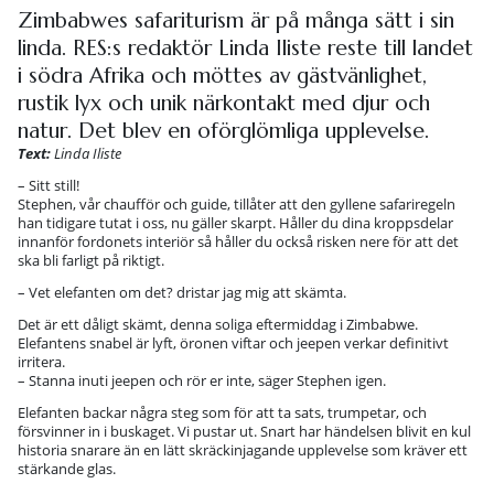
Zimbabwes safariturism är på många sätt i sin
linda. RES:s redaktör Linda Iliste reste till landet
i södra Afrika och möttes av gästvänlighet,
rustik lyx och unik närkontakt med djur och
natur. Det blev en oförglömliga upplevelse.
Text:
Linda Iliste
– Sitt still!
Stephen, vår chaufför och guide, tillåter att den gyllene safariregeln
han tidigare tutat i oss, nu gäller skarpt. Håller du dina kroppsdelar
innanför fordonets interiör så håller du också risken nere för att det
ska bli farligt på riktigt.
– Vet elefanten om det? dristar jag mig att skämta.
Det är ett dåligt skämt, denna soliga eftermiddag i Zimbabwe.
Elefantens snabel är lyft, öronen viftar och jeepen verkar definitivt
irritera.
– Stanna inuti jeepen och rör er inte, säger Stephen igen.
Elefanten backar några steg som för att ta sats, trumpetar, och
försvinner in i buskaget. Vi pustar ut. Snart har händelsen blivit en kul
historia snarare än en lätt skräckinjagande upplevelse som kräver ett
stärkande glas.