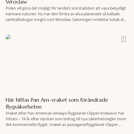
Wrocław
Polen vill göra det möjligt för landets storstadsbor att vara betydligt
närmare naturen. Nu har den första av elva planerade så kallade
samhällsskogar invigts runt Wrocław. Satsningen omfattar totalt elva
större polska städer och ska resultera i vidsträckta, skyddade
skogsområden i direkt anslutning till urbana miljöer. Tanken är att
fler människor ska kunna promenera, motionera
Här hittas Pan Am-vraket som förändrade
flygsäkerheten
Vraket efter Pan American Airways-flygplanet Clipper Endeavor har
hittats – 74 år efter olyckan som bidrog till nya säkerhetsregler inom
det kommersiella flyget. Vraket av passagerarflygplanet Clipper
Endeavor har återfunnits 610 meter under Atlantens yta, drygt 74 år