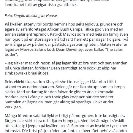
landskapet fullt av gigantiska granitblock.
Foto: Singita Malilangwe House.
På kvällen sitter vi till bords hemma hos Beks Ndlovu, grundare och
ägare av safariföretaget African Bush Camps. Tillika god vän med en
annan safarientreprenör, Patrick Mavros som med hela sin familj även
han bjudit på en storslagen måltid i sitt hem ett par dagar tidigare. Två
av många prov på den där påstådda gästvänligheten. Maten vi äter är
lagad av Mavros Safaris kock Dean Dewdney, även kallad ”the safari
butler”.
– Jag älskar mat och resor, så jag lagar riktigt bra mat och serverar den
på unika platser, förklarar Dean samtidigt som skickligt eldpinar
zimbabwisks braai åt oss.
Beks eklektiska, vackra Khayelitshe House ligger i Matobo Hills i
utkanten av nationalparken. Solen går ner lika abrupt som en lampa
släcks. Med undantag för den falnande glöden är allt kompakt
mörker. Isen i våra gin och tonic-glas knäpper när den smälter.
Samtalen är lågmälda, men går aldrig på sparlåga. Unikt är det
verkligen.
Många föredrar safariutflykter tidigt på morgonen. Inte konstigt alls,
färgerna är skirt klara och djuren hungriga. Men det är något särskilt
att sätta sig i jeepen på kvällen också. Surrandet av insekter tycks mer
intensivt. Där brist på ljus råder, tar fantasin över. Det behövs å andra