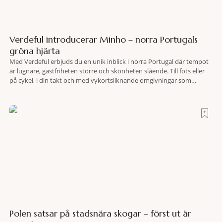
Verdeful introducerar Minho – norra Portugals
gröna hjärta
Med Verdeful erbjuds du en unik inblick i norra Portugal där tempot
är lugnare, gästfriheten större och skönheten slående. Till fots eller
på cykel, i din takt och med vykortsliknande omgivningar som
bakgrund, upplever du regionen på bästa sätt. Följ med på äventyr
bland vingårdar, marknader och sagolika landskap – detta är slow
travel när det
Polen satsar på stadsnära skogar – först ut är