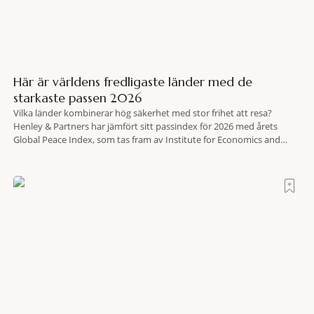
Här är världens fredligaste länder med de
starkaste passen 2026
Vilka länder kombinerar hög säkerhet med stor frihet att resa?
Henley & Partners har jämfört sitt passindex för 2026 med årets
Global Peace Index, som tas fram av Institute for Economics and
Peace. Resultatet är en lista över länder som både hör till världens
fredligaste och har några av de mest kraftfulla passen. Trots att