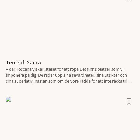
Terre di Sacra
– där Toscana viskar istället för att ropa Det finns platser som vill
imponera på dig. De radar upp sina sevärdheter, sina utsikter och
sina superlativ, nästan som om de vore rädda för att inte räcka till.
Och så finns det Terre di Sacra. En oas som lyckats gömma sig i ett
land som de