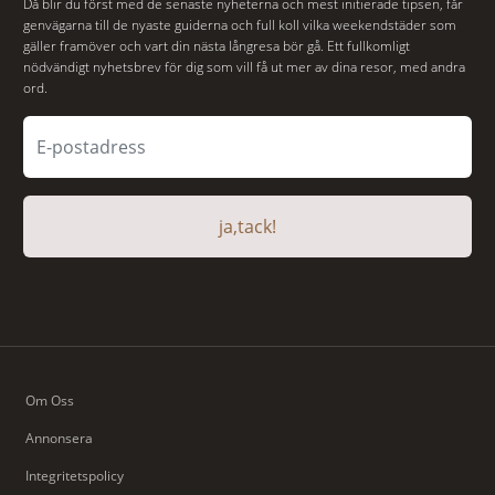
Då blir du först med de senaste nyheterna och mest initierade tipsen, får
genvägarna till de nyaste guiderna och full koll vilka weekendstäder som
gäller framöver och vart din nästa långresa bör gå. Ett fullkomligt
nödvändigt nyhetsbrev för dig som vill få ut mer av dina resor, med andra
ord.
ja,tack!
Om Oss
Annonsera
Integritetspolicy