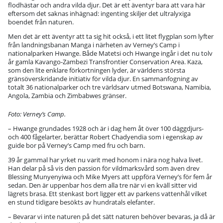
flodhästar och andra vilda djur. Det är ett äventyr bara att vara här
eftersom det saknas inhägnad: ingenting skiljer det ultralyxiga
boendet från naturen.
Men det är ett äventyr att ta sig hit också, i ett litet flygplan som lyfter
från landningsbanan Manga i närheten av Verney’s Camp i
nationalparken Hwange. Både Matetsi och Hwange ingår i det nu tolv
år gamla Kavango-Zambezi Transfrontier Conservation Area. Kaza,
som den lite enklare förkortningen lyder, är världens största
gränsöverskridande initiativ för vilda djur. En sammanfogning av
totalt 36 nationalparker och tre världsarv utmed Botswana, Namibia,
Angola, Zambia och Zimbabwes gränser.
Foto: Verney’s Camp.
– Hwange grundades 1928 och är i dag hem åt över 100 däggdjurs-
och 400 fågelarter, berättar Robert Chadyendia som i egenskap av
guide bor på Verney’s Camp med fru och barn.
39 år gammal har yrket nu varit med honom i nära nog halva livet.
Han delar på så vis den passion för vildmarksvård som även drev
Blessing Munyenyiwa och Mike Myers att uppföra Verney’s för fem år
sedan. Den är uppenbar hos dem alla tre när vi en kväll sitter vid
lägrets brasa. Ett stenkast bort ligger ett av parkens vattenhål vilket
en stund tidigare besökts av hundratals elefanter.
– Bevarar vi inte naturen på det sätt naturen behöver bevaras, ja då är