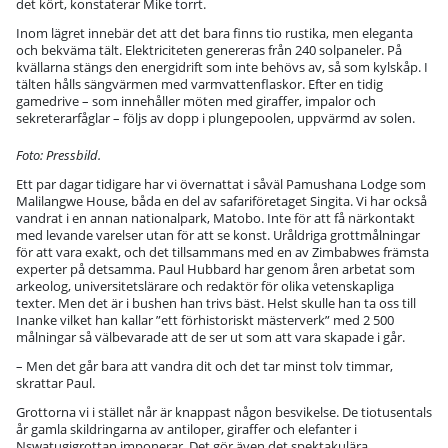
det kört, konstaterar Mike torrt.
Inom lägret innebär det att det bara finns tio rustika, men eleganta
och bekväma tält. Elektriciteten genereras från 240 solpaneler. På
kvällarna stängs den energidrift som inte behövs av, så som kylskåp. I
tälten hålls sängvärmen med varmvattenflaskor. Efter en tidig
gamedrive – som innehåller möten med giraffer, impalor och
sekreterarfåglar – följs av dopp i plungepoolen, uppvärmd av solen.
Foto: Pressbild.
Ett par dagar tidigare har vi övernattat i såväl Pamushana Lodge som
Malilangwe House, båda en del av safariföretaget Singita. Vi har också
vandrat i en annan nationalpark, Matobo. Inte för att få närkontakt
med levande varelser utan för att se konst. Uråldriga grottmålningar
för att vara exakt, och det tillsammans med en av Zimbabwes främsta
experter på detsamma. Paul Hubbard har genom åren arbetat som
arkeolog, universitetslärare och redaktör för olika vetenskapliga
texter. Men det är i bushen han trivs bäst. Helst skulle han ta oss till
Inanke vilket han kallar ”ett förhistoriskt mästerverk” med 2 500
målningar så välbevarade att de ser ut som att vara skapade i går.
– Men det går bara att vandra dit och det tar minst tolv timmar,
skrattar Paul.
Grottorna vi i stället når är knappast någon besvikelse. De tiotusentals
år gamla skildringarna av antiloper, giraffer och elefanter i
Nswatugigrottan imponerar. Det gör även det spektakulära