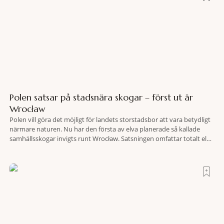
Polen satsar på stadsnära skogar – först ut är
Wrocław
Polen vill göra det möjligt för landets storstadsbor att vara betydligt
närmare naturen. Nu har den första av elva planerade så kallade
samhällsskogar invigts runt Wrocław. Satsningen omfattar totalt elva
större polska städer och ska resultera i vidsträckta, skyddade
skogsområden i direkt anslutning till urbana miljöer. Tanken är att
fler människor ska kunna promenera, motionera