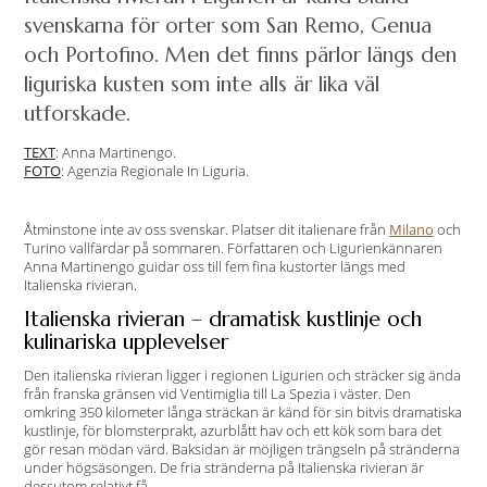
svenskarna för orter som San Remo, Genua
och Portofino. Men det finns pärlor längs den
liguriska kusten som inte alls är lika väl
utforskade.
TEXT
: Anna Martinengo.
FOTO
: Agenzia Regionale In Liguria.
Åtminstone inte av oss svenskar. Platser dit italienare från
Milano
och
Turino vallfärdar på sommaren. Författaren och Ligurienkännaren
Anna Martinengo guidar oss till fem fina kustorter längs med
Italienska rivieran.
Italienska rivieran – dramatisk kustlinje och
kulinariska upplevelser
Den italienska rivieran ligger i regionen Ligurien och sträcker sig ända
från franska gränsen vid Ventimiglia till La Spezia i väster. Den
omkring 350 kilometer långa sträckan är känd för sin bitvis dramatiska
kustlinje, för blomsterprakt, azurblått hav och ett kök som bara det
gör resan mödan värd. Baksidan är möjligen trängseln på stränderna
under högsäsongen. De fria stränderna på Italienska rivieran är
dessutom relativt få.