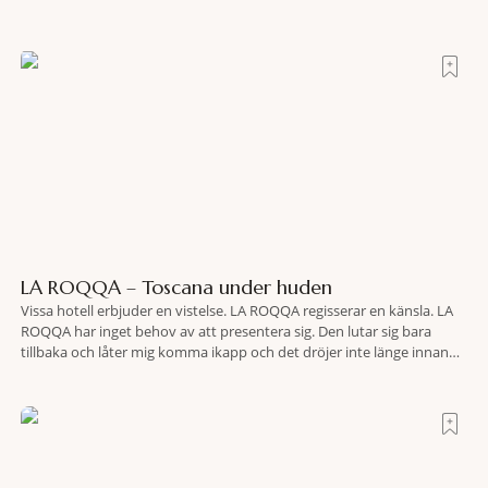
LA ROQQA – Toscana under huden
Vissa hotell erbjuder en vistelse. LA ROQQA regisserar en känsla. LA
ROQQA har inget behov av att presentera sig. Den lutar sig bara
tillbaka och låter mig komma ikapp och det dröjer inte länge innan
jag inser att hotellet har en alldeles egen koreografi. Ovanför Porto
Ercoles pastellfasader, där hamnen rör sig i långsamma bågformer