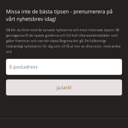
Missa inte de bästa tipsen - prenumerera på
vårt nyhetsbrev idag!
Då blir du först med de senaste nyheterna och mest initierade tipsen, får
genvägarna till de nyaste guiderna och full koll vilka weekendstäder som
gäller framöver och vart din nästa långresa bör gå. Ett fullkomligt
nödvändigt nyhetsbrev för dig som vill få ut mer av dina resor, med andra
ord.
ja,tack!