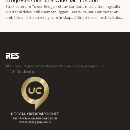
Krogrecension: Luna Wine Bar i London
Strax öster om Tower Bridge, i ett av Londons mest stämningsfulla
kvarter alldeles intill Themsen, ligger Luna Wine Bar. Här möter en
ambitiös vinlista en meny som är skapad för att delas – och två plus
två är lika med en riktigt fullträff. Shad Thames är ett både historiskt
spännande och stämningsfullt kvarter. De gamla
RES Travel Magazine Sweden AB c/o Convendum, Vasagatan 16
11121 Stockholm