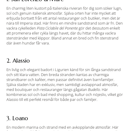
En charmig liten kustort på Italienska rivieran för dig som söker lugn,
sol och genuin italiensk atmosfär. Själva orten har inte mycket att
erbjuda bortsett från ett antal restauranger och butiker, men det är
nära till Imperia stad. Här finns en mindre sandstrand som är fri. Den
vackra cykelleden
Pista Ciclabile del Ponente
gör det dessutom enkelt
att promenera eller cykla längs havet, där du hittar många vackra
stenstränder med klippor. Bland annat en bred och fin stenstrand
där även hundar får vara.
2. Alassio
En livlig och elegant badort i Ligurien känd för sin långa sandstrand
och sitt klara vatten. Den breda stranden kantas av charmiga
strandbarer och kaféer, men passar definitivt även barnfamiljer.
Själva staden har en exklusiv, men samtidigt avslappnad atmosfär,
med boutiquer och restauranger längs gågatan
Budello
. Här
kombineras sol och bad med shopping, kultur och nöjesliv, vilket gör
Alassio till ett perfekt resmål för både par och familjer.
3. Loano
En modern marina och strand med en avkopplande atmosfär. Här