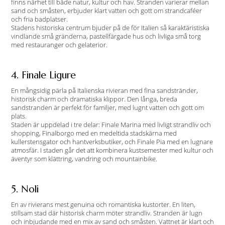
finns närhet till både natur, kultur och hav. Stranden varierar mellan
sand och småsten, erbjuder klart vatten och gott om strandcaféer
och fria badplatser.
Stadens historiska centrum bjuder på de för Italien så karaktäristiska
vindlande små gränderna, pastellfärgade hus och livliga små torg
med restauranger och gelaterior.
4. Finale Ligure
En mångsidig pärla på Italienska rivieran med fina sandstränder,
historisk charm och dramatiska klippor. Den långa, breda
sandstranden är perfekt för familjer, med lugnt vatten och gott om
plats.
Staden är uppdelad i tre delar: Finale Marina med livligt strandliv och
shopping, Finalborgo med en medeltida stadskärna med
kullerstensgator och hantverksbutiker, och Finale Pia med en lugnare
atmosfär. I staden går det att kombinera kustsemester med kultur och
äventyr som klättring, vandring och mountainbike.
5. Noli
En av rivierans mest genuina och romantiska kustorter. En liten,
stillsam stad där historisk charm möter strandliv. Stranden är lugn
och inbjudande med en mix av sand och småsten. Vattnet är klart och