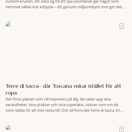
runtom knuten. Att söka sig till ett spa utomlands ger något som
hemmet sällan kan erbjuda – ett genuint miljöombyte som gör det
lättare att nå det där tillståndet av lugn och harmoni. I en gedigen
spamiljö har du proffs som vet exakt vilka
Terre di Sacra– där Toscana viskar istället för att
ropa
Det finns platser som vill imponera på dig. De radar upp sina
sevärdheter, sina utsikter och sina superlativ, nästan som om de
vore rädda för att inte räcka till. Och så finns det Terre di Sacra. En
oas som lyckats gömma sig i ett land som de flesta tror redan är
upptäckt. Jag befinner mig