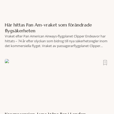
Här hittas Pan Am-vraket som förändrade
flygsäkerheten
Vraket efter Pan American Airways-flygplanet Clipper Endeavor har
hittats – 74 år efter olyckan som bidrog till nya säkerhetsregler inom
det kommersiella flyget. Vraket av passagerarflygplanet Clipper
Endeavor har återfunnits 610 meter under Atlantens yta, drygt 74 år
efter olyckan utanför Puerto Rico. BBC skriver att flygplanet
lokaliserades den 2 juni i år med hjälp