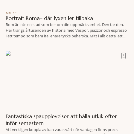
ARTIKEL
Portrait Roma– där lyxen ler tillbaka
Rom är inte en stad som ber om din uppmärksamhet. Den tar den.
Här trängs årtusenden av historia med Vespor, piazzor och espresso
i ett tempo som bara italienare tycks behärska. Mitt i allt detta, ett
stenkast från Spanska trappan, gömmer sig Portrait Roma – ett
hotell som lyckas med den smått osannolika bedriften att
Fantastiska spaupplevelser att hålla utkik efter
inför semestern
Att verkligen koppla av kan vara svårt när vardagen finns precis