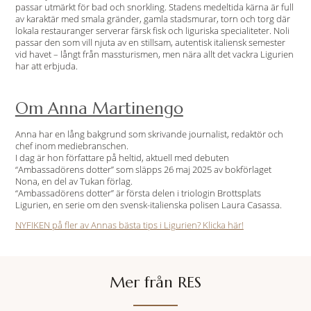
passar utmärkt för bad och snorkling. Stadens medeltida kärna är full
av karaktär med smala gränder, gamla stadsmurar, torn och torg där
lokala restauranger serverar färsk fisk och liguriska specialiteter. Noli
passar den som vill njuta av en stillsam, autentisk italiensk semester
vid havet – långt från massturismen, men nära allt det vackra Ligurien
har att erbjuda.
Om Anna Martinengo
Anna har en lång bakgrund som skrivande journalist, redaktör och
chef inom mediebranschen.
I dag är hon författare på heltid, aktuell med debuten
“Ambassadörens dotter” som släpps 26 maj 2025 av bokförlaget
Nona, en del av Tukan förlag.
“Ambassadörens dotter” är första delen i triologin Brottsplats
Ligurien, en serie om den svensk-italienska polisen Laura Casassa.
NYFIKEN på fler av Annas bästa tips i Ligurien? Klicka här!
Mer från RES