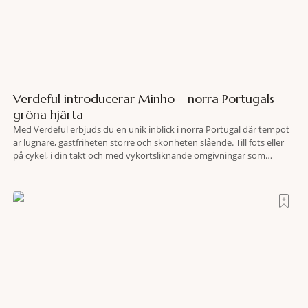
Verdeful introducerar Minho – norra Portugals
gröna hjärta
Med Verdeful erbjuds du en unik inblick i norra Portugal där tempot
är lugnare, gästfriheten större och skönheten slående. Till fots eller
på cykel, i din takt och med vykortsliknande omgivningar som
bakgrund, upplever du regionen på bästa sätt. Följ med på äventyr
bland vingårdar, marknader och sagolika landskap – detta är slow
travel när det