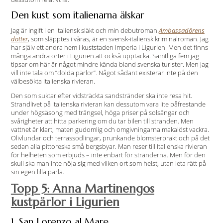
Den kust som italienarna älskar
Jag är ingift i en italiensk släkt och min debutroman
Ambassadörens
dotter
, som släpptes i våras, är en svensk-italiensk kriminalroman. Jag
har själv ett andra hem i kuststaden Imperia i Ligurien. Men det finns
många andra orter i Ligurien att också upptäcka. Samtliga fem jag
tipsar om här är något mindre kända bland svenska turister. Men jag
vill inte tala om ”dolda pärlor”. Något sådant existerar inte på den
välbesökta italienska rivieran.
Den som suktar efter vidsträckta sandstränder ska inte resa hit.
Strandlivet på Italienska rivieran kan dessutom vara lite påfrestande
under högsäsong med trängsel, höga priser på solsängar och
svårigheter att hitta parkering om du tar bilen till stranden. Men
vattnet är klart, maten gudomlig och omgivningarna makalöst vackra.
Olivlundar och terrassodlingar, prunkande blomsterprakt och på det
sedan alla pittoreska små bergsbyar. Man reser till Italienska rivieran
för helheten som erbjuds – inte enbart för stränderna. Men för den
skull ska man inte nöja sig med vilken ort som helst, utan leta rätt på
sin egen lilla pärla.
Topp 5: Anna Martinengos
kustpärlor i Ligurien
1. San Lorenzo al Mare