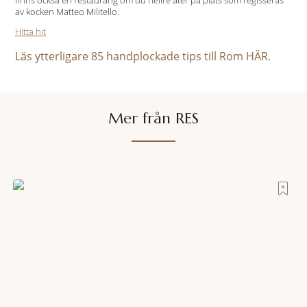
finns också en restaurang om du hellre äter på plats som regisseras
av kocken Matteo Militello.
Hitta hit
Läs ytterligare 85 handplockade tips till Rom HÄR.
Mer från RES