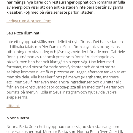
har många nya barer och restauranger öppnat och romarna är fulla
av energi och visar att den antika staden inte bara består av gamla
klassiker. Följ med på våra senaste pärlor i staden.
Lediga rum & priser i Rom
Seu Pizza Illuminati
Inte ett nyöppnat ställe, men definitivt nytt för oss. Det har sedan en
tid tillbaka talats om Pier Daniele Seu – Roms nya pizzakung. Hans
utbildning om pizza, deg och jäsningsmetoder började med Gabriele
Bonci (utnämnd av utländsk press som Roms “Michelangelo av
pizza”), men han har helt klart gått sin egen väg. Han leker med
formatet, med pizzor formade som fyrkanter och är ni ett större
sällskap kommer ni att få in pizzorna en i taget, eftersom tanken är att
man ska dela. Alla klassiker finns på menyn (Margherita, marinara,
etc.) men Seu flirtar även med andra ingredienser och du hittar allt
från en dekonstruerad capricciosa-pizza till en med tonfisktartar och
burrata på menyn. Kolla in Seus instagram och njut av de vackra
skapelserna.
Hitta hit
Nonna Betta
Nonna Betta är en helt nyöppnad romersk-judisk restaurang som
serverar kosher-mat. Mormor Betta, som Nonna Betta översätter till,