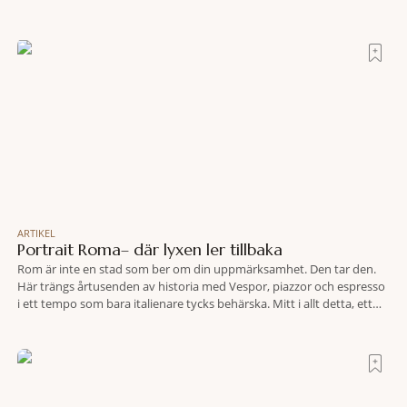
bakgrund, upplever du regionen på bästa sätt. Följ med på äventyr
bland vingårdar, marknader och sagolika landskap – detta är slow
travel när det
ARTIKEL
Portrait Roma– där lyxen ler tillbaka
Rom är inte en stad som ber om din uppmärksamhet. Den tar den.
Här trängs årtusenden av historia med Vespor, piazzor och espresso
i ett tempo som bara italienare tycks behärska. Mitt i allt detta, ett
stenkast från Spanska trappan, gömmer sig Portrait Roma – ett
hotell som lyckas med den smått osannolika bedriften att