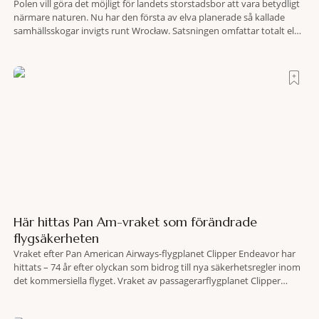
Polen vill göra det möjligt för landets storstadsbor att vara betydligt
närmare naturen. Nu har den första av elva planerade så kallade
samhällsskogar invigts runt Wrocław. Satsningen omfattar totalt elva
större polska städer och ska resultera i vidsträckta, skyddade
skogsområden i direkt anslutning till urbana miljöer. Tanken är att
fler människor ska kunna promenera, motionera
Här hittas Pan Am-vraket som förändrade
flygsäkerheten
Vraket efter Pan American Airways-flygplanet Clipper Endeavor har
hittats – 74 år efter olyckan som bidrog till nya säkerhetsregler inom
det kommersiella flyget. Vraket av passagerarflygplanet Clipper
Endeavor har återfunnits 610 meter under Atlantens yta, drygt 74 år
efter olyckan utanför Puerto Rico. BBC skriver att flygplanet