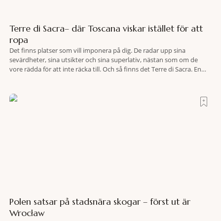
Terre di Sacra– där Toscana viskar istället för att
ropa
Det finns platser som vill imponera på dig. De radar upp sina
sevärdheter, sina utsikter och sina superlativ, nästan som om de
vore rädda för att inte räcka till. Och så finns det Terre di Sacra. En
oas som lyckats gömma sig i ett land som de flesta tror redan är
upptäckt. Jag befinner mig
Polen satsar på stadsnära skogar – först ut är
Wrocław