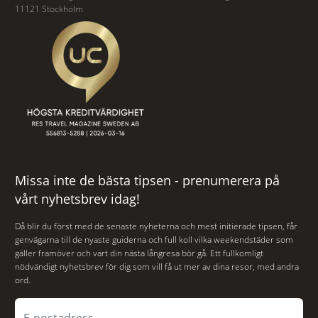
11121 Stockholm
Missa inte de bästa tipsen - prenumerera på
vårt nyhetsbrev idag!
Då blir du först med de senaste nyheterna och mest initierade tipsen, får
genvägarna till de nyaste guiderna och full koll vilka weekendstäder som
gäller framöver och vart din nästa långresa bör gå. Ett fullkomligt
nödvändigt nyhetsbrev för dig som vill få ut mer av dina resor, med andra
ord.