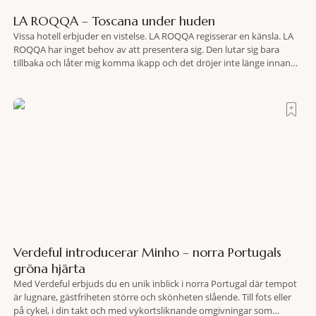
LA ROQQA – Toscana under huden
Vissa hotell erbjuder en vistelse. LA ROQQA regisserar en känsla. LA
ROQQA har inget behov av att presentera sig. Den lutar sig bara
tillbaka och låter mig komma ikapp och det dröjer inte länge innan
jag inser att hotellet har en alldeles egen koreografi. Ovanför Porto
Ercoles pastellfasader, där hamnen rör sig i långsamma bågformer
Verdeful introducerar Minho – norra Portugals
gröna hjärta
Med Verdeful erbjuds du en unik inblick i norra Portugal där tempot
är lugnare, gästfriheten större och skönheten slående. Till fots eller
på cykel, i din takt och med vykortsliknande omgivningar som