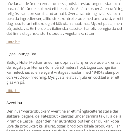
hävdar att de är den enda romersk-judiska restaurangen i stan och
bara därför är det kul med ett besök här. Att äta kosher är en uråldrig
religiös tradition som bland annat kräver användning av färska och
utvalda ingredienser, alltid strikt kontrollerade med andra ord, vilket i
dag resulterar i ett ekologiskt kök utan snabbmat. Mycket pasta, men
på judiskt vis. En hel del av italienska klassiker har blivit omgjorda och
det finns ett ganska stort utbud av vegetariska rätter.
Hitta hit
Ligea Lounge Bar
Bettoja Hotel Mediterraneo har öppnat sitt nyrenoverade tak, en av
de högsta punkterna i Rom, på 50 meters höjd. Ligea Lounge Bar
kännetecknas av en elegant vintageatmosfär, med 1940-talslampor
och Art Decò-inredning. Mysigt ställe att avnjuta en cocktail eller ett
glas vin på.
Hitta hit
Aventina
Den nya “kvartersbutiken” Aventina är ett mångfacetterat ställe där
slaktare, bagare, delikatessbutik samsas under samma tak. I via della
Piramide Cestia, ligger den här autentiska butiken där du kan köpa
utvalda produkter; kallskuret, ostar, bröd och lokala produkter. Här