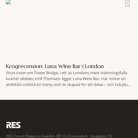
lokaliserades den 2 juni i år med hjälp
Krogrecension: Luna Wine Bar i London
Strax öster om Tower Bridge, i ett av Londons mest stämningsfulla
kvarter alldeles intill Themsen, ligger Luna Wine Bar. Här möter en
ambitiös vinlista en meny som är skapad för att delas – och två plus
två är lika med en riktigt fullträff. Shad Thames är ett både historiskt
spännande och stämningsfullt kvarter. De gamla
RES Travel Magazine Sweden AB c/o Convendum, Vasagatan 16