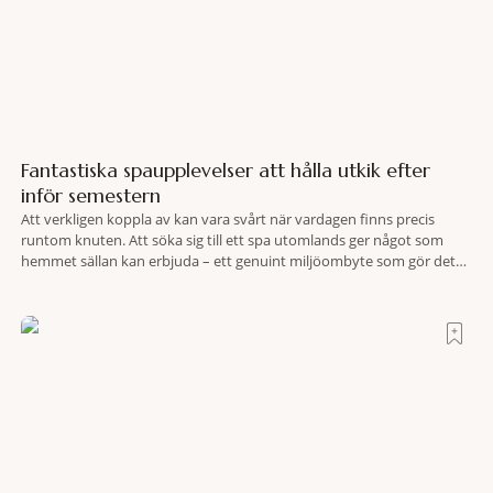
Fantastiska spaupplevelser att hålla utkik efter
inför semestern
Att verkligen koppla av kan vara svårt när vardagen finns precis
runtom knuten. Att söka sig till ett spa utomlands ger något som
hemmet sällan kan erbjuda – ett genuint miljöombyte som gör det
lättare att nå det där tillståndet av lugn och harmoni. I en gedigen
spamiljö har du proffs som vet exakt vilka