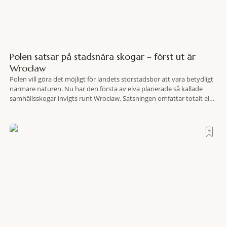
Polen satsar på stadsnära skogar – först ut är
Wrocław
Polen vill göra det möjligt för landets storstadsbor att vara betydligt
närmare naturen. Nu har den första av elva planerade så kallade
samhällsskogar invigts runt Wrocław. Satsningen omfattar totalt elva
större polska städer och ska resultera i vidsträckta, skyddade
skogsområden i direkt anslutning till urbana miljöer. Tanken är att
fler människor ska kunna promenera, motionera