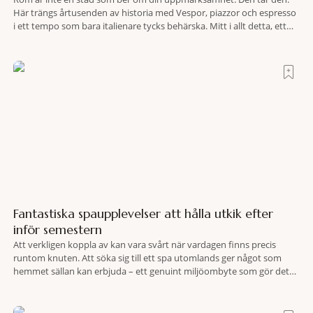
Här trängs årtusenden av historia med Vespor, piazzor och espresso
i ett tempo som bara italienare tycks behärska. Mitt i allt detta, ett
stenkast från Spanska trappan, gömmer sig Portrait Roma – ett
hotell som lyckas med den smått osannolika bedriften att
Fantastiska spaupplevelser att hålla utkik efter
inför semestern
Att verkligen koppla av kan vara svårt när vardagen finns precis
runtom knuten. Att söka sig till ett spa utomlands ger något som
hemmet sällan kan erbjuda – ett genuint miljöombyte som gör det
lättare att nå det där tillståndet av lugn och harmoni. I en gedigen
spamiljö har du proffs som vet exakt vilka