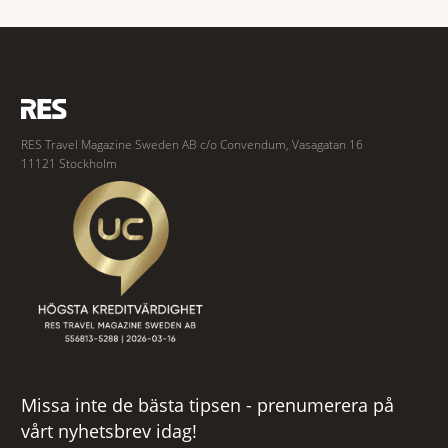
spännande och stämningsfullt kvarter. De gamla
RES Travel Magazine Sweden AB c/o Convendum, Vasagatan 16
11121 Stockholm
Missa inte de bästa tipsen - prenumerera på
vårt nyhetsbrev idag!