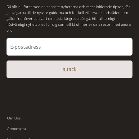
Då blir du först med de senaste nyheterna och mest initierade tipsen, får
genvägarna till de nyaste guiderna och full koll vilka weekendstäder som
gäller framöver och vart din nästa långresa bör gå. Ett fullkomligt
nödvändigt nyhetsbrev för dig som vill få ut mer av dina resor, med andra
ord.
ja,tack!
Om Oss
Annonsera