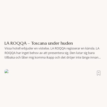
LA ROQQA – Toscana under huden
Vissa hotell erbjuder en vistelse. LA ROQQA regisserar en känsla. LA
ROQQA har inget behov av att presentera sig. Den lutar sig bara
tillbaka och låter mig komma ikapp och det dröjer inte länge innan
jag inser att hotellet har en alldeles egen koreografi. Ovanför Porto
Ercoles pastellfasader, där hamnen rör sig i långsamma bågformer