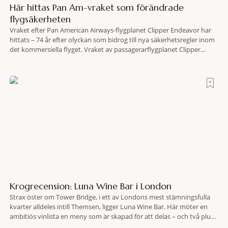
Här hittas Pan Am-vraket som förändrade
flygsäkerheten
Vraket efter Pan American Airways-flygplanet Clipper Endeavor har
hittats – 74 år efter olyckan som bidrog till nya säkerhetsregler inom
det kommersiella flyget. Vraket av passagerarflygplanet Clipper
Endeavor har återfunnits 610 meter under Atlantens yta, drygt 74 år
efter olyckan utanför Puerto Rico. BBC skriver att flygplanet
lokaliserades den 2 juni i år med hjälp
Krogrecension: Luna Wine Bar i London
Strax öster om Tower Bridge, i ett av Londons mest stämningsfulla
kvarter alldeles intill Themsen, ligger Luna Wine Bar. Här möter en
ambitiös vinlista en meny som är skapad för att delas – och två plus
två är lika med en riktigt fullträff. Shad Thames är ett både historiskt