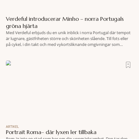
Verdeful introducerar Minho – norra Portugals
gröna hjärta
Med Verdeful erbjuds du en unik inblick i norra Portugal där tempot
är lugnare, gästfriheten större och skönheten slående. Till fots eller
på cykel, i din takt och med vykortsliknande omgivningar som
bakgrund, upplever du regionen på bästa sätt. Följ med på äventyr
bland vingårdar, marknader och sagolika landskap – detta är slow
travel när det
ARTIKEL
Portrait Roma– där lyxen ler tillbaka
Rom är inte en stad som ber om din uppmärksamhet. Den tar den.