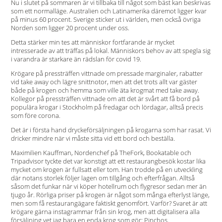
Nu i slutet på sommaren är vi tillbaka till något som bäst kan beskrivas
som ett normalläge. Australien och Latinamerika däremot ligger kvar
på minus 60 procent. Sverige sticker ut i världen, men också övriga
Norden som ligger 20 procent under oss.
Detta stärker min tes att människor fortfarande är mycket
intresserade av att träffas på lokal. Människors behov av att spegla sig
i varandra är starkare än rädslan för covid 19.
Krögare på pressträffen vittnade om pressade marginaler, rabatter
vid take away och lägre snittnotor, men att det trots allt var gäster
både på krogen och hemma som ville äta krogmat med take away.
Kollegor på pressträffen vittnade om att det är svårt att få bord på
populära krogar i Stockholm på fredagar och lördagar, alltså precis
som före corona.
Det är i första hand dryckeförsäljningen på krogarna som har rasat. Vi
dricker mindre när vi måste sitta vid ett bord och beställa.
Maximilien Kauffman, Nordenchef på TheFork, Bookatable och
Tripadvisor tyckte det var konstigt att ett restaurangbesök kostar lika
mycket om krogen är fullsatt eller tom. Han trodde på en utveckling
där notans storlek följer lagen om tillgång och efterfrågan. Alltså
såsom det funkar när vi köper hotellrum och flygresor sedan mer än
tjugo år. Rörliga priser på krogen är något som många efterlyst länge,
men som få restaurangägare faktiskt genomfört. Varför? Svaret är att
krögare gärna instagrammar från sin krog, men att digitalisera alla
försäljning vet jag bara en enda krog som gör: Pinchos.