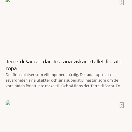
Terre di Sacra– där Toscana viskar istället för att
ropa
Det finns platser som vill imponera på dig. De radar upp sina
sevärdheter, sina utsikter och sina superlativ, nästan som om de
vore rädda för att inte räcka till. Och så finns det Terre di Sacra. En
oas som lyckats gömma sig i ett land som de flesta tror redan är
upptäckt. Jag befinner mig