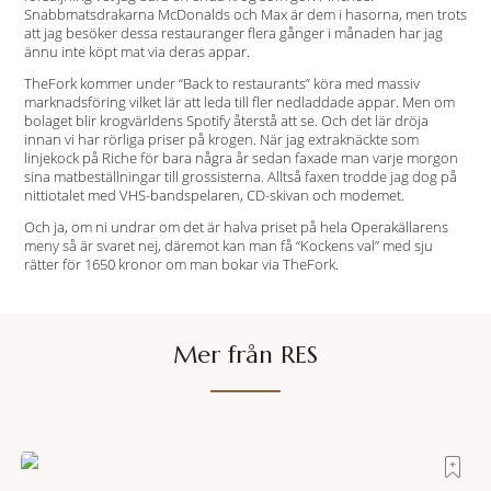
Snabbmatsdrakarna McDonalds och Max är dem i hasorna, men trots
att jag besöker dessa restauranger flera gånger i månaden har jag
ännu inte köpt mat via deras appar.
TheFork kommer under “Back to restaurants” köra med massiv
marknadsföring vilket lär att leda till fler nedladdade appar. Men om
bolaget blir krogvärldens Spotify återstå att se. Och det lär dröja
innan vi har rörliga priser på krogen. När jag extraknäckte som
linjekock på Riche för bara några år sedan faxade man varje morgon
sina matbeställningar till grossisterna. Alltså faxen trodde jag dog på
nittiotalet med VHS-bandspelaren, CD-skivan och modemet.
Och ja, om ni undrar om det är halva priset på hela Operakällarens
meny så är svaret nej, däremot kan man få “Kockens val” med sju
rätter för 1650 kronor om man bokar via TheFork.
Mer från RES