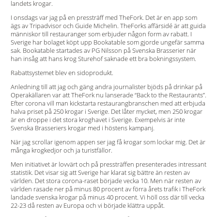
landets krogar.
I onsdags var jag på en pressträff med TheFork. Det är en app som
ägs av Tripadvisor och Guide Michelin. TheForks affärsidé är att guida
människor till restauranger som erbjuder någon form av rabatt. I
Sverige har bolaget köpt upp Bookatable som gjorde ungefär samma
sak. Bookatable startades av PG Nilsson på Svenska Brasserier när
han insåg att hans krog Sturehof saknade ett bra bokningssystem.
Rabattsystemet blev en sidoprodukt.
Anledning till att jag och gäng andra journalister bjöds på drinkar på
Operakällaren var att TheFork nu lanserade “Back to the Restaurants”.
Efter corona vill man kickstarta restaurangbranschen med att erbjuda
halva priset på 250 krogar i Sverige. Det låter mycket, men 250 krogar
är en droppe i det stora kroghavet i Sverige. Exempelvis är inte
Svenska Brasseriers krogar med i höstens kampanj.
När jag scrollar igenom appen ser jag få krogar som lockar mig. Det är
många krogkedjor och ja turistfällor.
Men initiativet är lovvärt och på pressträffen presenterades intressant
statistik. Det visar sig att Sverige har klarat sig bättre än resten av
världen. Det stora corona-raset började vecka 10. Men när resten av
världen rasade ner på minus 80 procent av förra årets trafik i TheFork
landade svenska krogar på minus 40 procent. Vi höll oss där till vecka
22-23 då resten av Europa och vi började klättra uppåt.