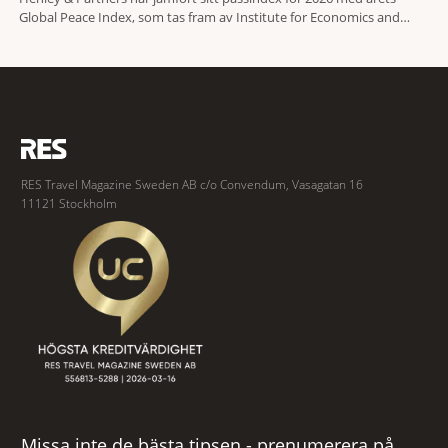
Global Peace Index, som tas fram av Institute for Economics and
Peace. Resultatet är en lista över länder som både hör till världens
fredligaste och har några av de mest kraftfulla passen. Trots att
RES Travel Magazine Sweden AB c/o Convendum, Vasagatan 16
11121 Stockholm
Missa inte de bästa tipsen - prenumerera på