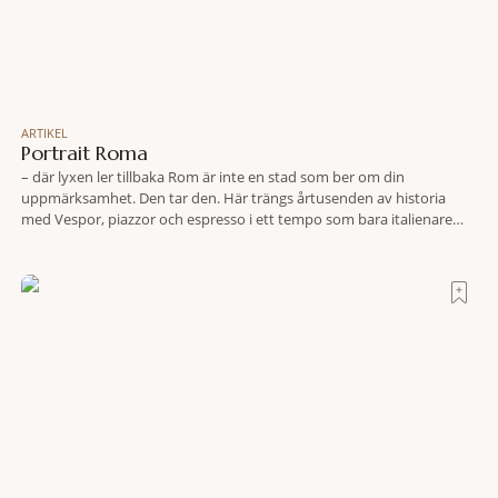
ARTIKEL
Portrait Roma
– där lyxen ler tillbaka Rom är inte en stad som ber om din
uppmärksamhet. Den tar den. Här trängs årtusenden av historia
med Vespor, piazzor och espresso i ett tempo som bara italienare
tycks behärska. Mitt i allt detta, ett stenkast från Spanska trappan,
gömmer sig Portrait Roma – ett hotell som lyckas med