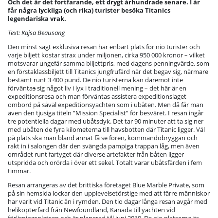
Och det är det fortfarande, ett drygt århundrade senare. I år
får några lyckliga (och rika) turister besöka Titanics
legendariska vrak.
Text: Kajsa Beausang
Den minst sagt exklusiva resan har enbart plats för nio turister och
varje biljett kostar strax under miljonen, cirka 950 000 kronor – vilket
motsvarar ungefär samma biljettpris, med dagens penningvärde, som
en förstaklassbiljett till Titanics jungfrufärd när det begav sig, närmare
bestämt runt 3 400 pund. De nio turisterna kan däremot inte
förvänta
s
sig något liv i lyx i traditionell mening – det här är en
expeditionsresa och man förväntas assistera expeditionslaget
ombord på såväl expeditionsyachten som i ubåten. Men då får man
även den tjusiga titeln ”Mission Specialist” för besväret. I resan ingår
tre potentiella dagar med ubåtsdyk. Det tar 90 minuter att ta sig ner
med ubåten de fyra kilometerna till havsbotten där Titanic ligger. Väl
på plats ska man bland annat få se fören, kommandobryggan och
rakt in i salongen där den svängda pampiga trappan låg, men även
området runt fartyget där diverse artefakter från båten ligger
utspridda och orörda i över ett sekel. Totalt varar ubåtsfärden i fem
timmar.
Resan arrangeras av det brittiska företaget Blue Marble Private, som
på sin hemsida lockar den upplevelsetörstige med att färre människor
har varit vid Titanic än i rymden. Den tio dagar långa resan avgår med
helikopterfärd från Newfoundland, Kanada till yachten vid