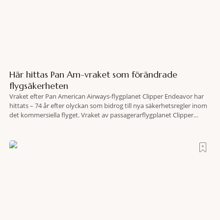
Här hittas Pan Am-vraket som förändrade
flygsäkerheten
Vraket efter Pan American Airways-flygplanet Clipper Endeavor har
hittats – 74 år efter olyckan som bidrog till nya säkerhetsregler inom
det kommersiella flyget. Vraket av passagerarflygplanet Clipper
Endeavor har återfunnits 610 meter under Atlantens yta, drygt 74 år
efter olyckan utanför Puerto Rico. BBC skriver att flygplanet
lokaliserades den 2 juni i år med hjälp