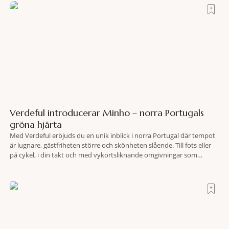
Verdeful introducerar Minho – norra Portugals
gröna hjärta
Med Verdeful erbjuds du en unik inblick i norra Portugal där tempot
är lugnare, gästfriheten större och skönheten slående. Till fots eller
på cykel, i din takt och med vykortsliknande omgivningar som
bakgrund, upplever du regionen på bästa sätt. Följ med på äventyr
bland vingårdar, marknader och sagolika landskap – detta är slow
travel när det