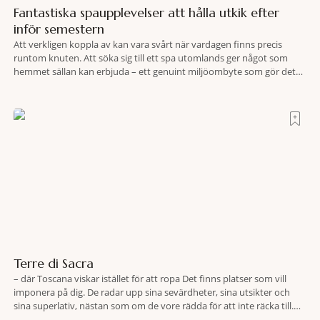
Fantastiska spaupplevelser att hålla utkik efter
inför semestern
Att verkligen koppla av kan vara svårt när vardagen finns precis
runtom knuten. Att söka sig till ett spa utomlands ger något som
hemmet sällan kan erbjuda – ett genuint miljöombyte som gör det
lättare att nå det där tillståndet av lugn och harmoni. I en gedigen
spamiljö har du proffs som vet exakt vilka
Terre di Sacra
– där Toscana viskar istället för att ropa Det finns platser som vill
imponera på dig. De radar upp sina sevärdheter, sina utsikter och
sina superlativ, nästan som om de vore rädda för att inte räcka till.
Och så finns det Terre di Sacra. En oas som lyckats gömma sig i ett