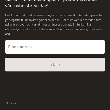
vårt nyhetsbrev idag!
Då blir du först med de senaste nyheterna och mest initierade tipsen, får
genvägarna till de nyaste guiderna och full koll vilka weekendstäder som
gäller framöver och vart din nästa långresa bör gå. Ett fullkomligt
nödvändigt nyhetsbrev för dig som vill få ut mer av dina resor, med andra
ord.
ja,tack!
Om Oss