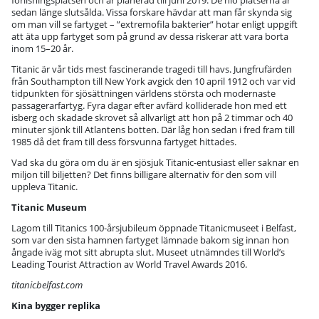
förlisningsplatsen och är planerad till juni 2019. De nio platserna är
sedan länge slutsålda. Vissa forskare hävdar att man får skynda sig
om man vill se fartyget – ”extremofila bakterier” hotar enligt uppgift
att äta upp fartyget som på grund av dessa riskerar att vara borta
inom 15–20 år.
Titanic är vår tids mest fascinerande tragedi till havs. Jungfrufärden
från Southampton till New York avgick den 10 april 1912 och var vid
tidpunkten för sjösättningen världens största och modernaste
passagerarfartyg. Fyra dagar efter avfärd kolliderade hon med ett
isberg och skadade skrovet så allvarligt att hon på 2 timmar och 40
minuter sjönk till Atlantens botten. Där låg hon sedan i fred fram till
1985 då det fram till dess försvunna fartyget hittades.
Vad ska du göra om du är en sjösjuk Titanic-entusiast eller saknar en
miljon till biljetten? Det finns billigare alternativ för den som vill
uppleva Titanic.
Titanic Museum
Lagom till Titanics 100-årsjubileum öppnade Titanicmuseet i Belfast,
som var den sista hamnen fartyget lämnade bakom sig innan hon
ångade iväg mot sitt abrupta slut. Museet utnämndes till World’s
Leading Tourist Attraction av World Travel Awards 2016.
titanicbelfast.com
Kina bygger replika