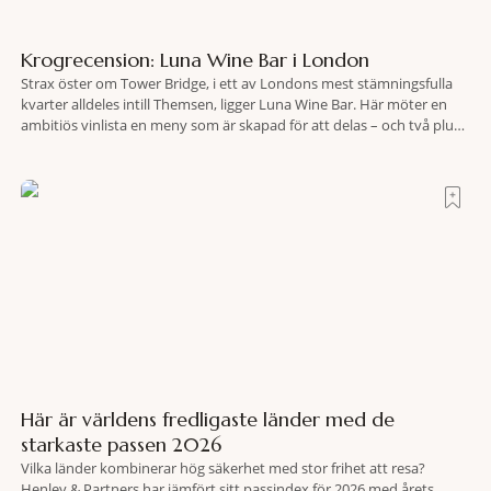
Krogrecension: Luna Wine Bar i London
Strax öster om Tower Bridge, i ett av Londons mest stämningsfulla
kvarter alldeles intill Themsen, ligger Luna Wine Bar. Här möter en
ambitiös vinlista en meny som är skapad för att delas – och två plus
två är lika med en riktigt fullträff. Shad Thames är ett både historiskt
spännande och stämningsfullt kvarter. De gamla
Här är världens fredligaste länder med de
starkaste passen 2026
Vilka länder kombinerar hög säkerhet med stor frihet att resa?
Henley & Partners har jämfört sitt passindex för 2026 med årets