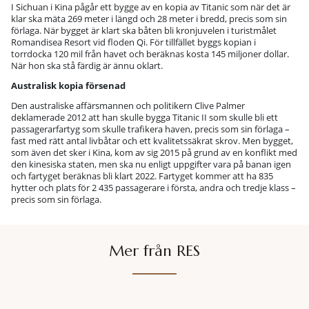
I Sichuan i Kina pågår ett bygge av en kopia av Titanic som när det är
klar ska mäta 269 meter i längd och 28 meter i bredd, precis som sin
förlaga. När bygget är klart ska båten bli kronjuvelen i turistmålet
Romandisea Resort vid floden Qi. För tillfället byggs kopian i
torrdocka 120 mil från havet och beräknas kosta 145 miljoner dollar.
När hon ska stå färdig är ännu oklart.
Australisk kopia försenad
Den australiske affärsmannen och politikern Clive Palmer
deklamerade 2012 att han skulle bygga Titanic II som skulle bli ett
passagerarfartyg som skulle trafikera haven, precis som sin förlaga –
fast med rätt antal livbåtar och ett kvalitetssäkrat skrov. Men bygget,
som även det sker i Kina, kom av sig 2015 på grund av en konflikt med
den kinesiska staten, men ska nu enligt uppgifter vara på banan igen
och fartyget beräknas bli klart 2022. Fartyget kommer att ha 835
hytter och plats för 2 435 passagerare i första, andra och tredje klass –
precis som sin förlaga.
Mer från RES