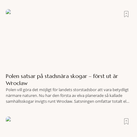
land som de
Polen satsar på stadsnära skogar – först ut är
Wrocław
Polen vill göra det möjligt för landets storstadsbor att vara betydligt
närmare naturen. Nu har den första av elva planerade så kallade
samhällsskogar invigts runt Wrocław. Satsningen omfattar totalt elva
större polska städer och ska resultera i vidsträckta, skyddade
skogsområden i direkt anslutning till urbana miljöer. Tanken är att
fler människor ska kunna promenera, motionera